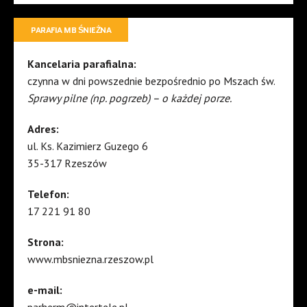
PARAFIA MB ŚNIEŻNA
Kancelaria parafialna:
czynna w dni powszednie bezpośrednio po Mszach św.
Sprawy pilne (np. pogrzeb) – o każdej porze.
Adres:
ul. Ks. Kazimierz Guzego 6
35-317 Rzeszów
Telefon:
17 221 91 80
Strona:
www.mbsniezna.rzeszow.pl
e-mail:
parherm@intertele.pl