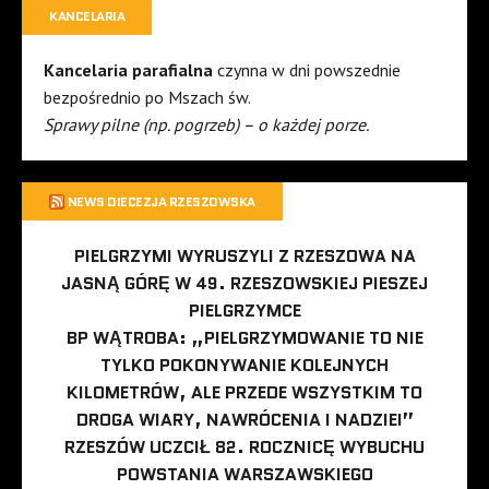
KANCELARIA
Kancelaria parafialna
czynna w dni powszednie
bezpośrednio po Mszach św.
Sprawy pilne (np. pogrzeb) – o każdej porze.
NEWS DIECEZJA RZESZOWSKA
PIELGRZYMI WYRUSZYLI Z RZESZOWA NA
JASNĄ GÓRĘ W 49. RZESZOWSKIEJ PIESZEJ
PIELGRZYMCE
BP WĄTROBA: „PIELGRZYMOWANIE TO NIE
TYLKO POKONYWANIE KOLEJNYCH
KILOMETRÓW, ALE PRZEDE WSZYSTKIM TO
DROGA WIARY, NAWRÓCENIA I NADZIEI”
RZESZÓW UCZCIŁ 82. ROCZNICĘ WYBUCHU
POWSTANIA WARSZAWSKIEGO