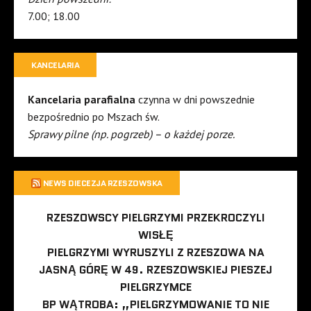
7.00; 18.00
KANCELARIA
Kancelaria parafialna
czynna w dni powszednie
bezpośrednio po Mszach św.
Sprawy pilne (np. pogrzeb) – o każdej porze.
NEWS DIECEZJA RZESZOWSKA
RZESZOWSCY PIELGRZYMI PRZEKROCZYLI
WISŁĘ
PIELGRZYMI WYRUSZYLI Z RZESZOWA NA
JASNĄ GÓRĘ W 49. RZESZOWSKIEJ PIESZEJ
PIELGRZYMCE
BP WĄTROBA: „PIELGRZYMOWANIE TO NIE