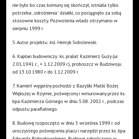
nie
było
bo
czas
komuny
się
skończył
,
istniała
tylko
potrzeba
„odrolnienia”
działki
, co
pociągnęło
za
sobą
stosowne
koszty
.
Pozwolenia
władz
otrzymano
w
sierpniu
1999 r.
5.
Autor
projektu
:
inż
.
Henryk
Sobolewski
.
6.
Kapłan
budowniczy
:
ks
.
prałat
Kazimierz
Guzy
(
ur
.
2.01.1941 r., + 1.12.2009 r.),
proboszcz
w
Budziwoju
od
13.10.1980 r. do 1.12.2009 r.
7.
Kamień
węgielny
pochodzi
z
Bazyliki
Matki
Bożej
Większej
w
Rzymie
,
poświęcony
i
wmurowany
przez
ks
.
bpa
Kazimierza
Górnego
w
dniu
5.08. 2002 r.,
podczas
odpustu
parafialnego
.
8.
Budowę
rozpoczęto
w
dniu
5
września
1999 r.
od
uroczystego
poświęcenia
placu
i
narzędzi
przez
ks
.
bpa
Edwarda
Białogłowskiego
.
Budowę
zakończono
w