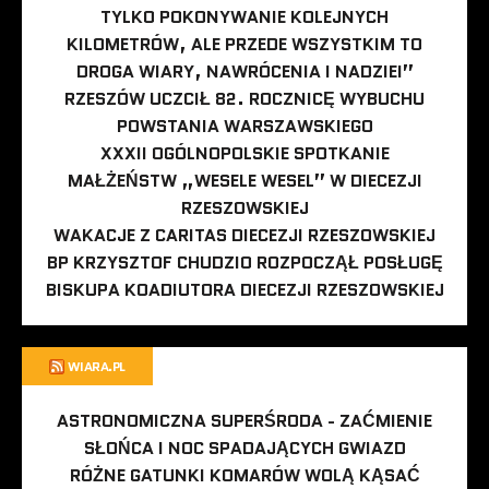
TYLKO POKONYWANIE KOLEJNYCH
KILOMETRÓW, ALE PRZEDE WSZYSTKIM TO
DROGA WIARY, NAWRÓCENIA I NADZIEI”
RZESZÓW UCZCIŁ 82. ROCZNICĘ WYBUCHU
POWSTANIA WARSZAWSKIEGO
XXXII OGÓLNOPOLSKIE SPOTKANIE
MAŁŻEŃSTW „WESELE WESEL” W DIECEZJI
RZESZOWSKIEJ
WAKACJE Z CARITAS DIECEZJI RZESZOWSKIEJ
BP KRZYSZTOF CHUDZIO ROZPOCZĄŁ POSŁUGĘ
BISKUPA KOADIUTORA DIECEZJI RZESZOWSKIEJ
WIARA.PL
ASTRONOMICZNA SUPERŚRODA - ZAĆMIENIE
SŁOŃCA I NOC SPADAJĄCYCH GWIAZD
RÓŻNE GATUNKI KOMARÓW WOLĄ KĄSAĆ