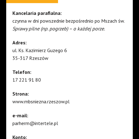
Kancelaria parafialna:
czynna w dni powszednie bezpośrednio po Mszach św.
Sprawy pilne (np. pogrzeb) – o każdej porze.
Adres:
ul. Ks. Kazimierz Guzego 6
35-317 Rzeszów
Telefon:
17 221 91 80
Strona:
www.mbsniezna.rzeszow.pl
e-mail:
parherm@intertele.pl
Konto: