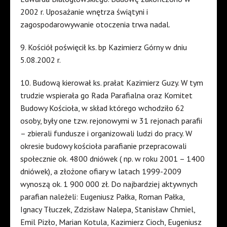
2002 r.
Uposażanie
wnętrza
świątyni
i
zagospodarowywanie
otoczenia
trwa
nadal
.
9.
Kościół
poświęcił
ks
.
bp
Kazimierz
Górny
w
dniu
5.08.2002 r.
10.
Budową
kierował
ks
.
prałat
Kazimierz
Guzy
. W
tym
trudzie
wspierała
go
Rada
Parafialna
oraz
Komitet
Budowy
Kościoła
, w
skład
którego
wchodziło
62
osoby
,
były
one
tzw
.
rejonowymi
w 31
rejonach
parafii
–
zbierali
fundusze
i
organizowali
ludzi
do
pracy
. W
okresie
budowy
kościoła
parafianie
przepracowali
społecznie
ok. 4800
dniówek
(
np
. w
roku
2001 – 1400
dniówek
), a
złożone
ofiary
w
latach
1999-2009
wynoszą
ok. 1 900 000
zł
. Do
najbardziej
aktywnych
parafian
należeli
:
Eugeniusz
Pałka
, Roman
Pałka
,
Ignacy
Tłuczek
,
Zdzisław
Nalepa
,
Stanisław
Chmiel
,
Emil
Pizło
, Marian
Kotula
,
Kazimierz
Cioch
,
Eugeniusz