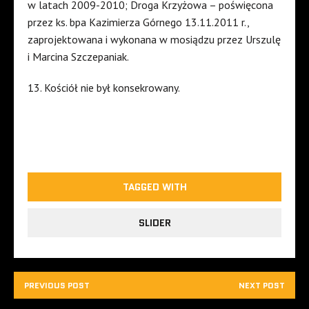
w
latach
2009-2010; Droga Krzyżowa – poświęcona
przez
ks
.
bpa
Kazimierza
Górnego
13.11.2011 r.,
zaprojektowana i wykonana w mosiądzu
przez
Urszulę
i Marcina Szczepaniak.
13. Kościół nie był konsekrowany.
TAGGED WITH
SLIDER
PREVIOUS POST
NEXT POST