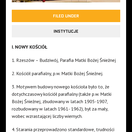
FILED UNDER
INSTYTUCJE
I.
NOWY
KOŚCIÓŁ
1.
Rzeszów
–
Budziwój
,
Parafia
Matki
Bożej
Śnieżnej
2.
Kościół
parafialny
, p.w.
Matki
Bożej
Śnieżnej
.
3.
Motywem
budowy
nowego
kościoła
było
to, że
dotychczasowy
kościół
parafialny
(
także
p.w.
Matki
Bożej
Śnieżnej
,
zbudowany
w
latach
1905-1907,
rozbudowany
w
latach
1961- 1962),
był
za
mały
,
wobec
wzrastającej
liczby
wiernych
.
4.
Starania
przeprowadzono
standardowe
,
trudności