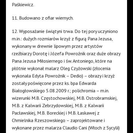
Paśkiewicz
.
11. Budowano z ofiar
wiernych
.
12. Wyposażanie
świątyni
trwa
. Do tej pory uczyniono
m.in.: dużych rozmiarów krzyż z figurą Pana Jezusa,
wykonany w drewnie lipowym
przez
artystów
rzeźbiarzy Dorotę i Józefa Powroźnik
oraz
duże obrazy
Pana Jezusa Miłosiernego i św. Antoniego, które na
płótnie wykonał malarz Oleg Czyżowski (złocenia
wykonała Edyta Powroźnik – Dedio) – obrazy i krzyż
zostały poświęcone
przez
ks
.
bpa
Edwarda
Białogłowskiego
5.08.2009 r.; polichromia – m.in.
wizerunki M.B. Częstochowskiej, M.B. Ostrobramskiej,
M.B. z Kalwarii Zebrzydowskiej, M.B. z Kalwarii
Pacławskiej, M.B. Boreckiej i M.B. Łaskawej z
Chmielnika Rzeszowskiego – zaprojektowane i
wykonane
przez
malarza Claudio Cani (Włoch z Sycylii)