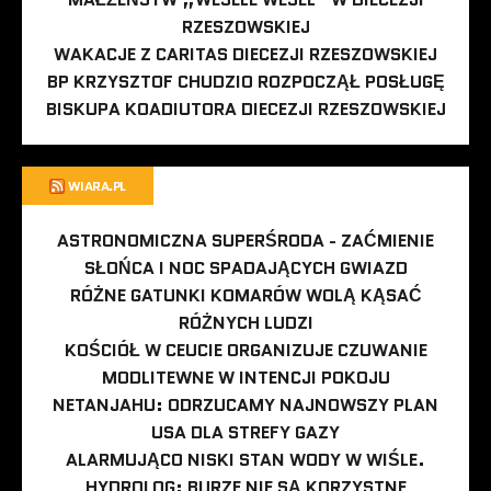
RZESZOWSKIEJ
WAKACJE Z CARITAS DIECEZJI RZESZOWSKIEJ
BP KRZYSZTOF CHUDZIO ROZPOCZĄŁ POSŁUGĘ
BISKUPA KOADIUTORA DIECEZJI RZESZOWSKIEJ
WIARA.PL
ASTRONOMICZNA SUPERŚRODA - ZAĆMIENIE
SŁOŃCA I NOC SPADAJĄCYCH GWIAZD
RÓŻNE GATUNKI KOMARÓW WOLĄ KĄSAĆ
RÓŻNYCH LUDZI
KOŚCIÓŁ W CEUCIE ORGANIZUJE CZUWANIE
MODLITEWNE W INTENCJI POKOJU
NETANJAHU: ODRZUCAMY NAJNOWSZY PLAN
USA DLA STREFY GAZY
ALARMUJĄCO NISKI STAN WODY W WIŚLE.
HYDROLOG: BURZE NIE SĄ KORZYSTNE