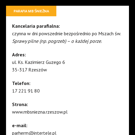
PARAFIA MB ŚNIEŻNA
Kancelaria parafialna:
czynna w dni powszednie bezpośrednio po Mszach św.
Sprawy pilne (np. pogrzeb) – o każdej porze.
Adres:
ul. Ks. Kazimierz Guzego 6
35-317 Rzeszów
Telefon:
17 221 91 80
Strona:
www.mbsniezna.rzeszow.pl
e-mail:
parherm@intertele.pl