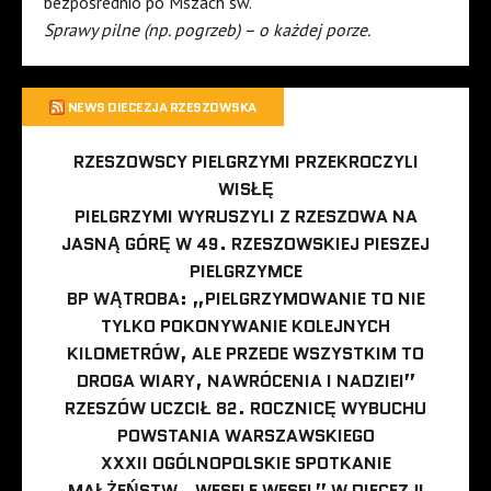
bezpośrednio po Mszach św.
Sprawy pilne (np. pogrzeb) – o każdej porze.
NEWS DIECEZJA RZESZOWSKA
RZESZOWSCY PIELGRZYMI PRZEKROCZYLI
WISŁĘ
PIELGRZYMI WYRUSZYLI Z RZESZOWA NA
JASNĄ GÓRĘ W 49. RZESZOWSKIEJ PIESZEJ
PIELGRZYMCE
BP WĄTROBA: „PIELGRZYMOWANIE TO NIE
TYLKO POKONYWANIE KOLEJNYCH
KILOMETRÓW, ALE PRZEDE WSZYSTKIM TO
DROGA WIARY, NAWRÓCENIA I NADZIEI”
RZESZÓW UCZCIŁ 82. ROCZNICĘ WYBUCHU
POWSTANIA WARSZAWSKIEGO
XXXII OGÓLNOPOLSKIE SPOTKANIE
MAŁŻEŃSTW „WESELE WESEL” W DIECEZJI