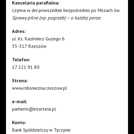
Kancelaria parafialna:
czynna w dni powszednie bezpośrednio po Mszach św.
Sprawy pilne (np. pogrzeb) – o każdej porze.
Adres:
ul. Ks. Kazimierz Guzego 6
35-317 Rzeszów
Telefon:
17 221 91 80
Strona:
www.mbsniezna.rzeszow.pl
e-mail:
parherm@intertele.pl
Konto:
Bank Spółdzielczy w Tyczynie