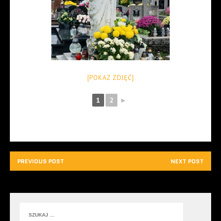
[POKAZ ZDJĘĆ]
1
2
►
PREVIOUS POST
NEXT POST