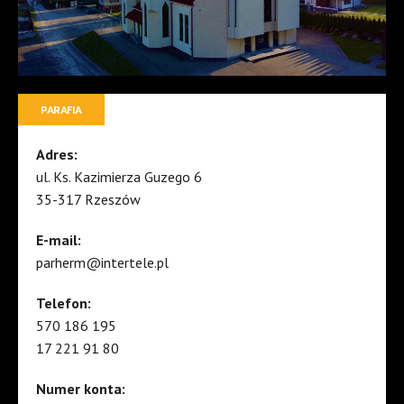
PARAFIA
Adres:
ul. Ks. Kazimierza Guzego 6
35-317 Rzeszów
E-mail:
parherm@intertele.pl
Telefon:
570 186 195
17 221 91 80
Numer konta: