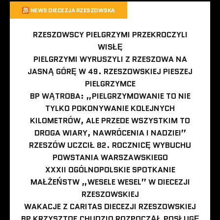
NEWS DIECEZJA RZESZOWSKA
RZESZOWSCY PIELGRZYMI PRZEKROCZYLI
WISŁĘ
PIELGRZYMI WYRUSZYLI Z RZESZOWA NA
JASNĄ GÓRĘ W 49. RZESZOWSKIEJ PIESZEJ
PIELGRZYMCE
BP WĄTROBA: „PIELGRZYMOWANIE TO NIE
TYLKO POKONYWANIE KOLEJNYCH
KILOMETRÓW, ALE PRZEDE WSZYSTKIM TO
DROGA WIARY, NAWRÓCENIA I NADZIEI”
RZESZÓW UCZCIŁ 82. ROCZNICĘ WYBUCHU
POWSTANIA WARSZAWSKIEGO
XXXII OGÓLNOPOLSKIE SPOTKANIE
MAŁŻEŃSTW „WESELE WESEL” W DIECEZJI
RZESZOWSKIEJ
WAKACJE Z CARITAS DIECEZJI RZESZOWSKIEJ
BP KRZYSZTOF CHUDZIO ROZPOCZĄŁ POSŁUGĘ