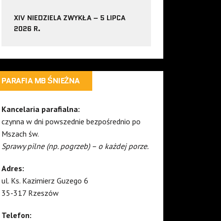
XIV NIEDZIELA ZWYKŁA – 5 LIPCA
2026 R.
PARAFIA MB ŚNIEŻNA
Kancelaria parafialna:
czynna w dni powszednie bezpośrednio po
Mszach św.
Sprawy pilne (np. pogrzeb) – o każdej porze.
Adres:
ul. Ks. Kazimierz Guzego 6
35-317 Rzeszów
Telefon: