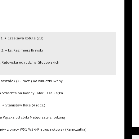
1. + Czesława Kotula (23)
2. + ks. Kazimierz Brzyski
ia Rałowska od rodziny Głodowskich
Marszałek (25 rocz.) od wnuczki Iwony
m Szlachta oa Joanny i Mariusza Pałka
3. + Stanisław Bała (4 rocz.)
a Pączka od córki Małgorzaty z rodziną
gów z pracy W51 WSK- Pietropawłowsk (Kamczatka)