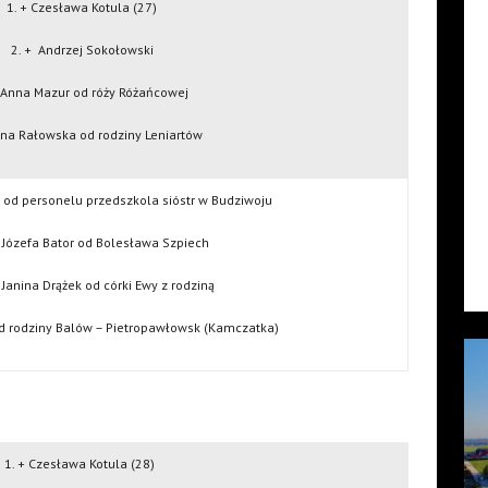
1. + Czesława Kotula (27)
2. +
Andrzej Sokołowski
+ Anna Mazur od róży Różańcowej
nna Rałowska od rodziny Leniartów
ń od personelu przedszkola sióstr w Budziwoju
n, Józefa Bator od Bolesława Szpiech
+ Janina Drążek od córki Ewy z rodziną
d rodziny Balów – Pietropawłowsk (Kamczatka)
1. + Czesława Kotula (28)