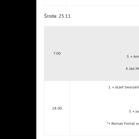
Środa: 25.11
7.00
3. + An
4. Jan 
1. + Józef Sworze
18.00
3. + J
*+ Roman Fornal o