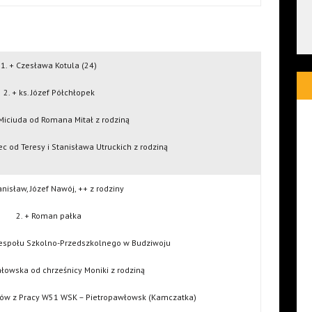
1. + Czesława Kotula (24)
2. + ks. Józef Półchłopek
 Miciuda od Romana Mitał z rodziną
ec od Teresy i Stanisława Utruckich z rodziną
anisław, Józef Nawój, ++ z rodziny
2. + Roman pałka
 Zespołu Szkolno-Przedszkolnego w Budziwoju
ałowska od chrześnicy Moniki z rodziną
gów z Pracy W51 WSK – Pietropawłowsk (Kamczatka)