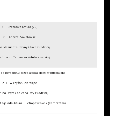
1. + Czesława Kotula (25)
2. + Andrzej Sokołowski
na Mazur of Grażyny Gliwa z rodziną
Miciuda od Tadeusza Kotula z rodziną
ń od personelu przedszkola sióstr w Budziwoju
2. ++ w czyśćcu cierpiące
anina Drążek od córki Ewy z rodziną
d sąsiada Artura– Pietropawłowsk (Kamczatka)