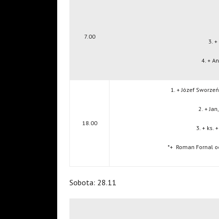
7.00
3. 
4. + A
1. + Józef Sworze
2. + Ja
18.00
3. + ks. 
*+
Roman Fornal o
Sobota: 28.11