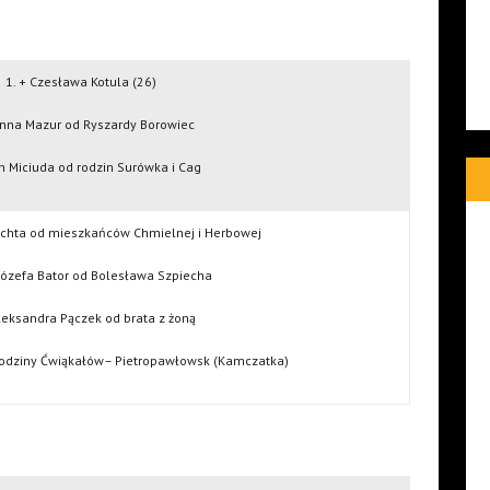
1. + Czesława Kotula (26)
Anna Mazur od Ryszardy Borowiec
an Miciuda od rodzin Surówka i Cag
achta od mieszkańców Chmielnej i Herbowej
, Józefa Bator od Bolesława Szpiecha
Aleksandra Pączek od brata z żoną
rodziny Ćwiąkałów– Pietropawłowsk (Kamczatka)