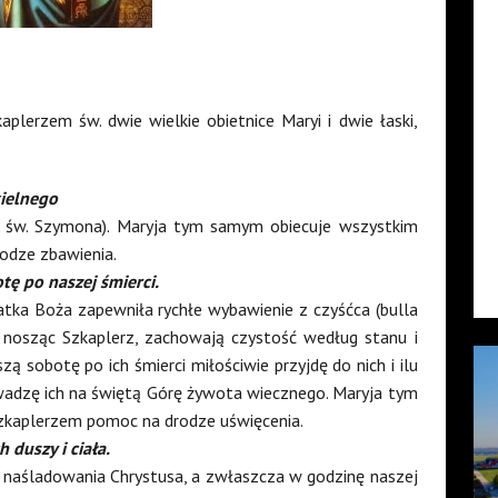
plerzem św. dwie wielkie obietnice Maryi i dwie łaski,
kielnego
 św. Szymona). Maryja tym samym obiecuje wszystkim
odze zbawienia.
ę po naszej śmierci.
atka Boża zapewniła rychłe wybawienie z czyśćca (bulla
y nosząc Szkaplerz, zachowają czystość według stanu i
ą sobotę po ich śmierci miłościwie przyjdę do nich i ilu
owadzę ich na świętą Górę żywota wiecznego. Maryja tym
kaplerzem pomoc na drodze uświęcenia.
duszy i ciała.
e naśladowania Chrystusa, a zwłaszcza w godzinę naszej