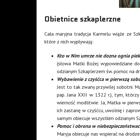
Obietnice szkaplerzne
Cała maryjna tradycja Karmelu wiąże ze Szka
które z nich wypływają:
Kto w Nim umrze nie dozna ognia pie
(słowa Matki Bożej wypowiedziane do
odzianym Szkaplerzem św. pomoc na dr
Wybawienie z czyśćca w pierwszą sobot
Jest to tak zwany przywilej sobotni. M
pap. Jana XXII w 1322 r.), tym, którz
wierność modlitwie: Ja, Matka w pierwsz
ich zastanę w czyśćcu, uwolnię i zapr
samym obiecuje wszystkim odzianym Sz
Pomoc i obrona w niebezpieczeństwach 
Maryja obiecuje nas wspierać na drodz