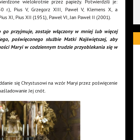
ierdzone wielokrotnie przez papieży. Potwierdzili je:
0 r.), Pius V, Grzegorz XIII, Paweł V, Klemens X, a
s XI, Pius XII (1951), Paweł VI, Jan Paweł II (2001).
to go przyjmuje, zostaje włączony w mniej lub więcej
ego, poświęconego służbie Matki Najświętszej, aby
ności Maryi w codziennym trudzie przyoblekania się w
danie się Chrystusowi na wzór Maryi przez poświęcenie
 naśladowanie Jej cnót.