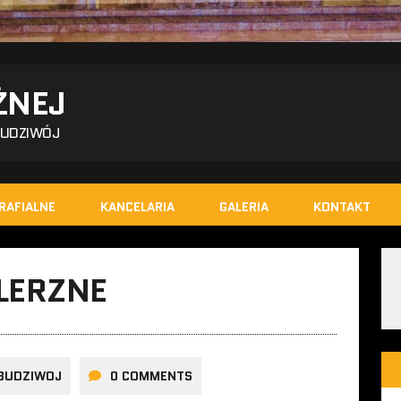
ŻNEJ
BUDZIWÓJ
RAFIALNE
KANCELARIA
GALERIA
KONTAKT
LERZNE
BUDZIWOJ
0 COMMENTS