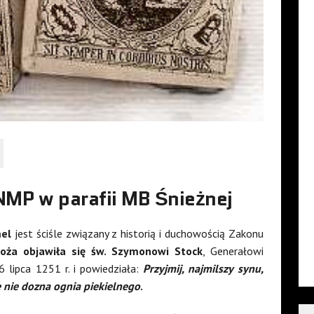
MP w parafii MB Śnieżnej
mel
jest ściśle związany z historią i duchowością Zakonu
oża objawiła się św. Szymonowi Stock
, Generałowi
 lipca 1251 r. i powiedziała:
Przyjmij, najmilszy synu,
 nie dozna ognia piekielnego
.