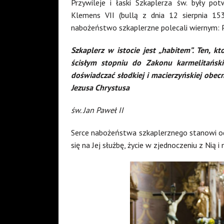
Przywileje i łaski Szkaplerza św. były potw
Klemens VII (bullą z dnia 12 sierpnia 153
nabożeństwo szkaplerzne polecali wiernym: Piu
Szkaplerz w istocie jest „habitem”. Ten, k
ścisłym stopniu do Zakonu karmelitański
doświadczać słodkiej i macierzyńskiej obec
Jezusa Chrystusa
św. Jan Paweł II
Serce nabożeństwa szkaplerznego stanowi od
się na Jej służbę, życie w zjednoczeniu z Nią i