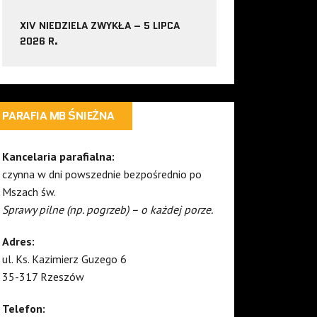
XIV NIEDZIELA ZWYKŁA – 5 LIPCA
2026 R.
PARAFIA MB ŚNIEŻNA
Kancelaria parafialna:
czynna w dni powszednie bezpośrednio po
Mszach św.
Sprawy pilne (np. pogrzeb) – o każdej porze.
Adres:
ul. Ks. Kazimierz Guzego 6
35-317 Rzeszów
Telefon: