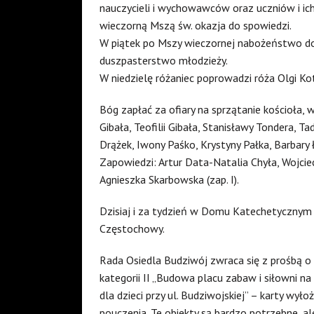
nauczycieli i wychowawców oraz uczniów i ich
wieczorną Mszą św. okazja do spowiedzi.
W piątek po Mszy wieczornej nabożeństwo do 
duszpasterstwo młodzieży.
W niedzielę różaniec poprowadzi róża Olgi Ko
Bóg zapłać za ofiary na sprzątanie kościoła, 
Gibała, Teofilii Gibała, Stanisławy Tondera, T
Drążek, Iwony Paśko, Krystyny Pałka, Barbary 
Zapowiedzi: Artur Data-Natalia Chyła, Wojci
Agnieszka Skarbowska (zap. I).
Dzisiaj i za tydzień w Domu Katechetycznym p
Częstochowy.
Rada Osiedla Budziwój zwraca się z prośbą o
kategorii II „Budowa placu zabaw i siłowni 
dla dzieci przy ul. Budziwojskiej” – karty wy
pouczenia. Te obiekty są bardzo potrzebne, a