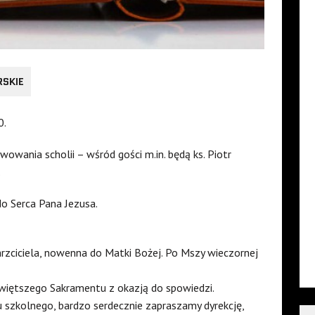
RSKIE
0.
wowania scholii – wśród gości m.in. będą ks. Piotr
.
do Serca Pana Jezusa.
rzciciela, nowenna do Matki Bożej. Po Mszy wieczornej
więtszego Sakramentu z okazją do spowiedzi.
 szkolnego, bardzo serdecznie zapraszamy dyrekcję,