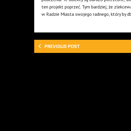
ten projekt poprzeć. Tym bardziej, że zlekc
w Radzie Miasta swojego radnego, który by d
PREVIOUS POST