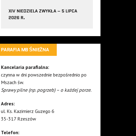
XIV NIEDZIELA ZWYKŁA – 5 LIPCA
2026 R.
PARAFIA MB ŚNIEŻNA
Kancelaria parafialna:
czynna w dni powszednie bezpośrednio po
Mszach św.
Sprawy pilne (np. pogrzeb) – o każdej porze.
Adres:
ul. Ks. Kazimierz Guzego 6
35-317 Rzeszów
Telefon: