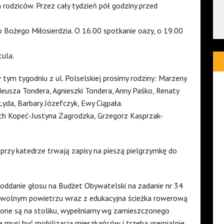
 rodziców. Przez cały tydzień pół godziny przed
Bożego Miłosierdzia. O 16.00 spotkanie oazy, o 19.00
tula.
w tym tygodniu z ul. Polselskiej prosimy rodziny: Marzeny
adeusza Tondera, Agnieszki Tondera, Anny Paśko, Renaty
Łyda, Barbary Józefczyk, Ewy Ciąpała.
ech Kopeć-Justyna Zagrodzka, Grzegorz Kasprzak-
rzy katedrze trwają zapisy na pieszą pielgrzymkę do
 oddanie głosu na Budżet Obywatelski na zadanie nr 34
na wolnym powietrzu wraz z edukacyjna ścieżka rowerową
łożone są na stoliku, wypełniamy wg zamieszczonego
le musi być mobilizacja mieszkańców i trzeba gremialnie