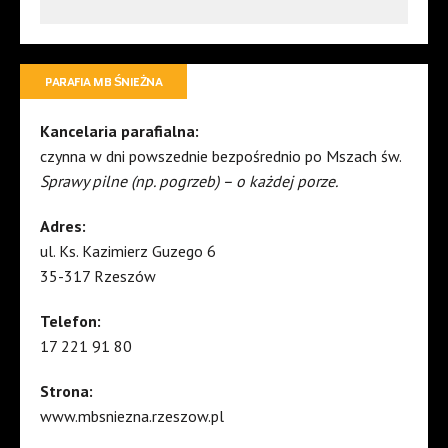
PARAFIA MB ŚNIEŻNA
Kancelaria parafialna:
czynna w dni powszednie bezpośrednio po Mszach św.
Sprawy pilne (np. pogrzeb) – o każdej porze.
Adres:
ul. Ks. Kazimierz Guzego 6
35-317 Rzeszów
Telefon:
17 221 91 80
Strona:
www.mbsniezna.rzeszow.pl