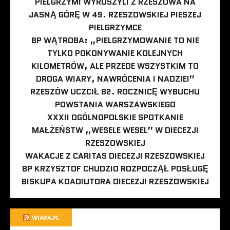
PIELGRZYMI WYRUSZYLI Z RZESZOWA NA
JASNĄ GÓRĘ W 49. RZESZOWSKIEJ PIESZEJ
PIELGRZYMCE
BP WĄTROBA: „PIELGRZYMOWANIE TO NIE
TYLKO POKONYWANIE KOLEJNYCH
KILOMETRÓW, ALE PRZEDE WSZYSTKIM TO
DROGA WIARY, NAWRÓCENIA I NADZIEI”
RZESZÓW UCZCIŁ 82. ROCZNICĘ WYBUCHU
POWSTANIA WARSZAWSKIEGO
XXXII OGÓLNOPOLSKIE SPOTKANIE
MAŁŻEŃSTW „WESELE WESEL” W DIECEZJI
RZESZOWSKIEJ
WAKACJE Z CARITAS DIECEZJI RZESZOWSKIEJ
BP KRZYSZTOF CHUDZIO ROZPOCZĄŁ POSŁUGĘ
BISKUPA KOADIUTORA DIECEZJI RZESZOWSKIEJ
WIARA.PL