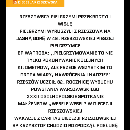
DIECEZJA RZESZOWSKA
RZESZOWSCY PIELGRZYMI PRZEKROCZYLI
WISŁĘ
PIELGRZYMI WYRUSZYLI Z RZESZOWA NA
JASNĄ GÓRĘ W 49. RZESZOWSKIEJ PIESZEJ
PIELGRZYMCE
BP WĄTROBA: „PIELGRZYMOWANIE TO NIE
TYLKO POKONYWANIE KOLEJNYCH
KILOMETRÓW, ALE PRZEDE WSZYSTKIM TO
DROGA WIARY, NAWRÓCENIA I NADZIEI”
RZESZÓW UCZCIŁ 82. ROCZNICĘ WYBUCHU
POWSTANIA WARSZAWSKIEGO
XXXII OGÓLNOPOLSKIE SPOTKANIE
MAŁŻEŃSTW „WESELE WESEL” W DIECEZJI
RZESZOWSKIEJ
WAKACJE Z CARITAS DIECEZJI RZESZOWSKIEJ
BP KRZYSZTOF CHUDZIO ROZPOCZĄŁ POSŁUGĘ