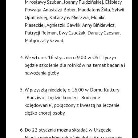
Mirosławy Szuban, Joanny Fludzińskiej, Elżbiety
Powaga, Anastazji Bober, Magdaleny Żyła, Sylwii
Opalińskiej, Katarzyny Mierzwa, Moniki
Piaseckiej, Agnieszki Gawlik, Anny Bińkiewicz,
Patrycji Rejman, Ewy Czudżak, Danuty Czesnar,
Małgorzaty Szwed.
We wtorek 16 stycznia o 9.00 w OST Tyczyn
będzie szkolenie dla rolników na temat badania i
nawożenia gleby.
W przyszłą niedzielę o 16.00 w Domu Kultury
„Budziwój” będzie koncert „Rodzinne
kolędowanie”, połączony z kwestą na leczenie
ciężko chorej osoby.
Do 22 stycznia można składać w Urzędzie
Miasta wniosków odnośnie dotacji na usuwanie