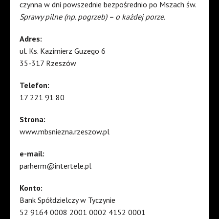
czynna w dni powszednie bezpośrednio po Mszach św.
Sprawy pilne (np. pogrzeb) – o każdej porze.
Adres:
ul. Ks. Kazimierz Guzego 6
35-317 Rzeszów
Telefon:
17 221 91 80
Strona:
www.mbsniezna.rzeszow.pl
e-mail:
parherm@intertele.pl
Konto:
Bank Spółdzielczy w Tyczynie
52 9164 0008 2001 0002 4152 0001