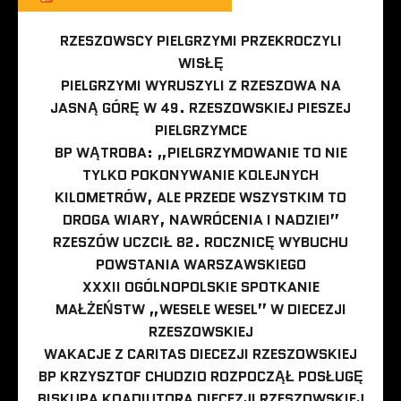
RZESZOWSCY PIELGRZYMI PRZEKROCZYLI
WISŁĘ
PIELGRZYMI WYRUSZYLI Z RZESZOWA NA
JASNĄ GÓRĘ W 49. RZESZOWSKIEJ PIESZEJ
PIELGRZYMCE
BP WĄTROBA: „PIELGRZYMOWANIE TO NIE
TYLKO POKONYWANIE KOLEJNYCH
KILOMETRÓW, ALE PRZEDE WSZYSTKIM TO
DROGA WIARY, NAWRÓCENIA I NADZIEI”
RZESZÓW UCZCIŁ 82. ROCZNICĘ WYBUCHU
POWSTANIA WARSZAWSKIEGO
XXXII OGÓLNOPOLSKIE SPOTKANIE
MAŁŻEŃSTW „WESELE WESEL” W DIECEZJI
RZESZOWSKIEJ
WAKACJE Z CARITAS DIECEZJI RZESZOWSKIEJ
BP KRZYSZTOF CHUDZIO ROZPOCZĄŁ POSŁUGĘ
BISKUPA KOADIUTORA DIECEZJI RZESZOWSKIEJ