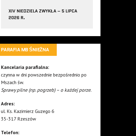
XIV NIEDZIELA ZWYKŁA – 5 LIPCA
2026 R.
PARAFIA MB ŚNIEŻNA
Kancelaria parafialna:
czynna w dni powszednie bezpośrednio po
Mszach św.
Sprawy pilne (np. pogrzeb) – o każdej porze.
Adres:
ul. Ks. Kazimierz Guzego 6
35-317 Rzeszów
Telefon: