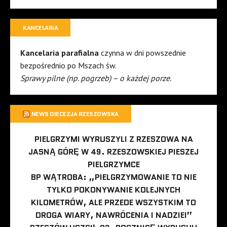
KANCELARIA
Kancelaria parafialna
czynna w dni powszednie
bezpośrednio po Mszach św.
Sprawy pilne (np. pogrzeb) – o każdej porze.
NEWS DIECEZJA RZESZOWSKA
PIELGRZYMI WYRUSZYLI Z RZESZOWA NA
JASNĄ GÓRĘ W 49. RZESZOWSKIEJ PIESZEJ
PIELGRZYMCE
BP WĄTROBA: „PIELGRZYMOWANIE TO NIE
TYLKO POKONYWANIE KOLEJNYCH
KILOMETRÓW, ALE PRZEDE WSZYSTKIM TO
DROGA WIARY, NAWRÓCENIA I NADZIEI”