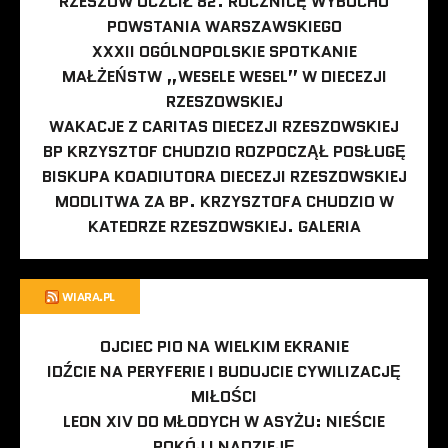
RZESZÓW UCZCIŁ 82. ROCZNICĘ WYBUCHU
POWSTANIA WARSZAWSKIEGO
XXXII OGÓLNOPOLSKIE SPOTKANIE
MAŁŻEŃSTW „WESELE WESEL” W DIECEZJI
RZESZOWSKIEJ
WAKACJE Z CARITAS DIECEZJI RZESZOWSKIEJ
BP KRZYSZTOF CHUDZIO ROZPOCZĄŁ POSŁUGĘ
BISKUPA KOADIUTORA DIECEZJI RZESZOWSKIEJ
MODLITWA ZA BP. KRZYSZTOFA CHUDZIO W
KATEDRZE RZESZOWSKIEJ. GALERIA
WIARA.PL
OJCIEC PIO NA WIELKIM EKRANIE
IDŹCIE NA PERYFERIE I BUDUJCIE CYWILIZACJĘ
MIŁOŚCI
LEON XIV DO MŁODYCH W ASYŻU: NIEŚCIE
POKÓJ I NADZIEJĘ