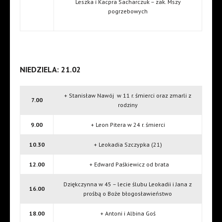
Leszka i Kacpra Sacharczuk – zak. Mszy
pogrzebowych
NIEDZIELA: 21.02
+ Stanisław Nawój w 11 r. śmierci oraz zmarli z
7.00
rodziny
9.00
+ Leon Pitera w 24 r. śmierci
10.30
+ Leokadia Szczypka (21)
12.00
+ Edward Paśkiewicz od brata
Dziękczynna w 45 – lecie ślubu Leokadii i Jana z
16.00
prośbą o Boże błogosławieństwo
18.00
+ Antoni i Albina Goś