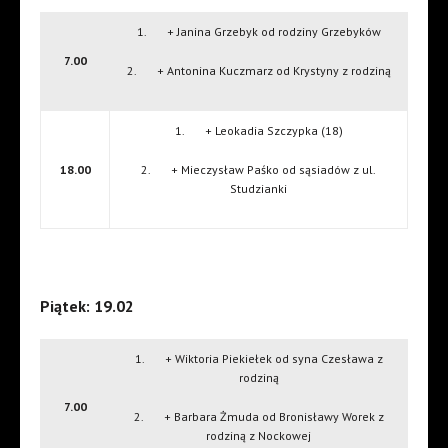
1. + Janina Grzebyk od rodziny Grzebyków
7.00
2. + Antonina Kuczmarz od Krystyny z rodziną
1. + Leokadia Szczypka (18)
18.00
2. + Mieczysław Paśko od sąsiadów z ul.
Studzianki
Piątek: 19.02
1. + Wiktoria Piekiełek od syna Czesława z
rodziną
7.00
2. + Barbara Żmuda od Bronisławy Worek z
rodziną z Nockowej