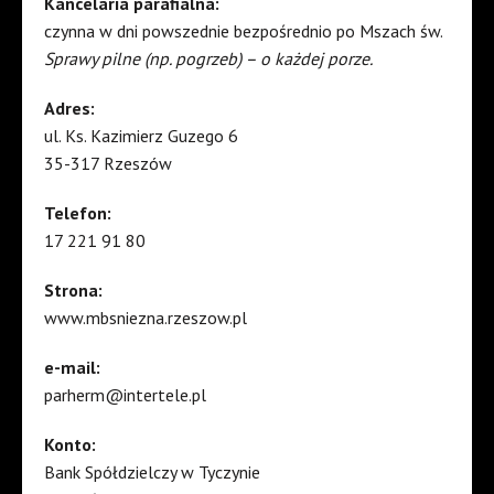
Kancelaria parafialna:
czynna w dni powszednie bezpośrednio po Mszach św.
Sprawy pilne (np. pogrzeb) – o każdej porze.
Adres:
ul. Ks. Kazimierz Guzego 6
35-317 Rzeszów
Telefon:
17 221 91 80
Strona:
www.mbsniezna.rzeszow.pl
e-mail:
parherm@intertele.pl
Konto:
Bank Spółdzielczy w Tyczynie