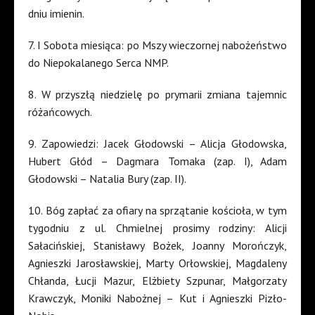
dniu imienin.
7. I Sobota miesiąca: po Mszy wieczornej nabożeństwo
do Niepokalanego Serca NMP.
8. W przyszłą niedzielę po prymarii zmiana tajemnic
różańcowych.
9. Zapowiedzi: Jacek Głodowski – Alicja Głodowska,
Hubert Głód – Dagmara Tomaka (zap. I), Adam
Głodowski – Natalia Bury (zap. II).
10. Bóg zapłać za ofiary na sprzątanie kościoła, w tym
tygodniu z ul. Chmielnej prosimy rodziny: Alicji
Sałacińskiej, Stanisławy Bożek, Joanny Morończyk,
Agnieszki Jarosławskiej, Marty Orłowskiej, Magdaleny
Chłanda, Łucji Mazur, Elżbiety Szpunar, Małgorzaty
Krawczyk, Moniki Nabożnej – Kut i Agnieszki Pizło-