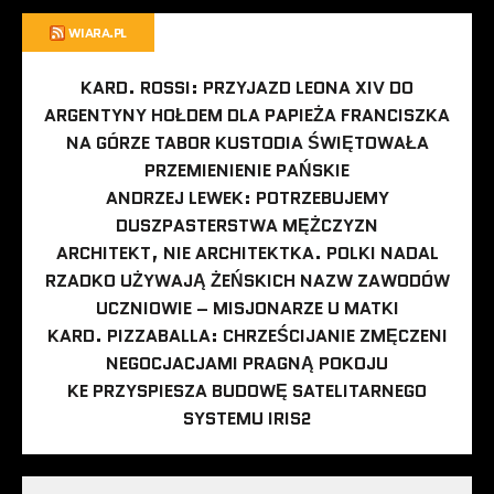
WIARA.PL
KARD. ROSSI: PRZYJAZD LEONA XIV DO
ARGENTYNY HOŁDEM DLA PAPIEŻA FRANCISZKA
NA GÓRZE TABOR KUSTODIA ŚWIĘTOWAŁA
PRZEMIENIENIE PAŃSKIE
ANDRZEJ LEWEK: POTRZEBUJEMY
DUSZPASTERSTWA MĘŻCZYZN
ARCHITEKT, NIE ARCHITEKTKA. POLKI NADAL
RZADKO UŻYWAJĄ ŻEŃSKICH NAZW ZAWODÓW
UCZNIOWIE – MISJONARZE U MATKI
KARD. PIZZABALLA: CHRZEŚCIJANIE ZMĘCZENI
NEGOCJACJAMI PRAGNĄ POKOJU
KE PRZYSPIESZA BUDOWĘ SATELITARNEGO
SYSTEMU IRIS2