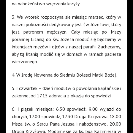
na nabożeństwo wręczenia krzyży.
3. We wtorek rozpoczyna sie miesiąc marzec, który w
naszej pobożności dedykowany jest św. Józefowi, który
jest patronem mężczyzn. Cały miesiąc po Mszy
porannej Litanią do św. Józefa modlić się będziemy w
intencjach mężów i ojców z naszej parafii. Zachęcamy,
aby tą litanią modlić się w domach w ramach pacierza
wieczornego.
4. W środę Nowenna do Siedmiu Boleści Matki Bożej.
5. I czwartek – dzień modlitw o powołania kapłańskie i
zakonne, od 17.15 adoracja z okazją do spowiedzi.
6. I piątek miesiąca: 6.30 spowiedź, 9.00 wyjazd do
chorych, 17.00 spowiedź, 17.30 Droga Krzyżowa, 18.00
Msza św. o Sercu Pana Jezusa i nabożeństwo, 20.00
Droga Krzyżowa. Modlimy się za ks. bpa Kazimierza w