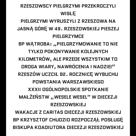
RZESZOWSCY PIELGRZYMI PRZEKROCZYLI
WISŁĘ
PIELGRZYMI WYRUSZYLI Z RZESZOWA NA
JASNĄ GÓRĘ W 49. RZESZOWSKIEJ PIESZEJ
PIELGRZYMCE
BP WĄTROBA: „PIELGRZYMOWANIE TO NIE
TYLKO POKONYWANIE KOLEJNYCH
KILOMETRÓW, ALE PRZEDE WSZYSTKIM TO
DROGA WIARY, NAWRÓCENIA I NADZIEI”
RZESZÓW UCZCIŁ 82. ROCZNICĘ WYBUCHU
POWSTANIA WARSZAWSKIEGO
XXXII OGÓLNOPOLSKIE SPOTKANIE
MAŁŻEŃSTW „WESELE WESEL” W DIECEZJI
RZESZOWSKIEJ
WAKACJE Z CARITAS DIECEZJI RZESZOWSKIEJ
BP KRZYSZTOF CHUDZIO ROZPOCZĄŁ POSŁUGĘ
BISKUPA KOADIUTORA DIECEZJI RZESZOWSKIEJ