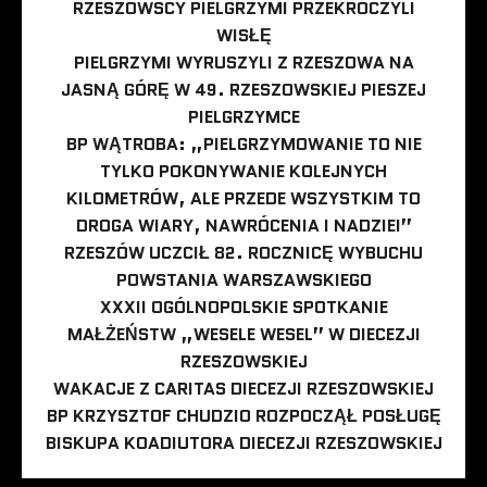
RZESZOWSCY PIELGRZYMI PRZEKROCZYLI
WISŁĘ
PIELGRZYMI WYRUSZYLI Z RZESZOWA NA
JASNĄ GÓRĘ W 49. RZESZOWSKIEJ PIESZEJ
PIELGRZYMCE
BP WĄTROBA: „PIELGRZYMOWANIE TO NIE
TYLKO POKONYWANIE KOLEJNYCH
KILOMETRÓW, ALE PRZEDE WSZYSTKIM TO
DROGA WIARY, NAWRÓCENIA I NADZIEI”
RZESZÓW UCZCIŁ 82. ROCZNICĘ WYBUCHU
POWSTANIA WARSZAWSKIEGO
XXXII OGÓLNOPOLSKIE SPOTKANIE
MAŁŻEŃSTW „WESELE WESEL” W DIECEZJI
RZESZOWSKIEJ
WAKACJE Z CARITAS DIECEZJI RZESZOWSKIEJ
BP KRZYSZTOF CHUDZIO ROZPOCZĄŁ POSŁUGĘ
BISKUPA KOADIUTORA DIECEZJI RZESZOWSKIEJ