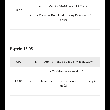
2. + Daniel Pawlak w 14 r. śmierci
18.00
3. + Wiesław Dudek od rodziny Paśkiewiczów (x.
gość)
Piątek: 13.05
7.00
1. + Albina Prokop od rodziny Tobiaszów
1. + Zdzisław Wacławek (13)
18.00
2. + Elżbieta i Jan Gryboś w r. urodzin Elżbiety (x.
gość)