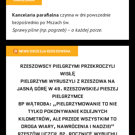
Kancelaria parafialna
czynna w dni powszednie
bezpośrednio po Mszach św.
Sprawy pilne (np. pogrzeb) – o każdej porze.
NEWS DIECEZJA RZESZOWSKA
RZESZOWSCY PIELGRZYMI PRZEKROCZYLI
WISŁĘ
PIELGRZYMI WYRUSZYLI Z RZESZOWA NA
JASNĄ GÓRĘ W 49. RZESZOWSKIEJ PIESZEJ
PIELGRZYMCE
BP WĄTROBA: „PIELGRZYMOWANIE TO NIE
TYLKO POKONYWANIE KOLEJNYCH
KILOMETRÓW, ALE PRZEDE WSZYSTKIM TO
DROGA WIARY, NAWRÓCENIA I NADZIEI”
RZESZÓW UCZCIŁ 82. ROCZNICĘ WYBUCHU