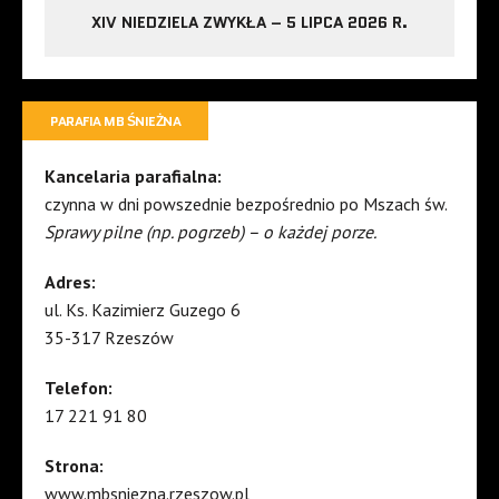
XIV NIEDZIELA ZWYKŁA – 5 LIPCA 2026 R.
PARAFIA MB ŚNIEŻNA
Kancelaria parafialna:
czynna w dni powszednie bezpośrednio po Mszach św.
Sprawy pilne (np. pogrzeb) – o każdej porze.
Adres:
ul. Ks. Kazimierz Guzego 6
35-317 Rzeszów
Telefon:
17 221 91 80
Strona:
www.mbsniezna.rzeszow.pl