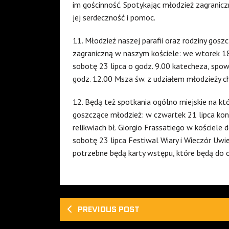
im gościnność. Spotykając młodzież zagranic
jej serdeczność i pomoc.
11. Młodzież naszej parafii oraz rodziny go
zagraniczną w naszym kościele: we wtorek 18 
sobotę 23 lipca o godz. 9.00 katecheza, spowie
godz. 12.00 Msza św. z udziałem młodzieży chiń
12. Będą też spotkania ogólno miejskie na kt
goszczące młodzież: w czwartek 21 lipca konc
relikwiach bł. Giorgio Frassatiego w kościele
sobotę 23 lipca Festiwal Wiary i Wieczór Uwi
potrzebne będą karty wstępu, które będą do o
PREVIOUS POST