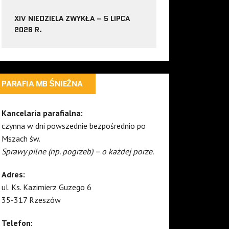
XIV NIEDZIELA ZWYKŁA – 5 LIPCA
2026 R.
PARAFIA MB ŚNIEŻNA
Kancelaria parafialna:
czynna w dni powszednie bezpośrednio po
Mszach św.
Sprawy pilne (np. pogrzeb) – o każdej porze.
Adres:
ul. Ks. Kazimierz Guzego 6
35-317 Rzeszów
Telefon: