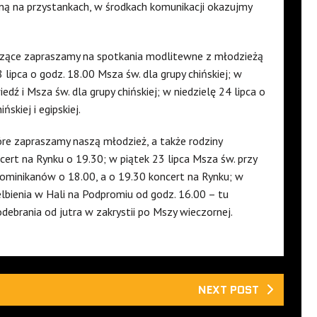
zną na przystankach, w środkach komunikacji okazujmy
szczące zapraszamy na spotkania modlitewne z młodzieżą
lipca o godz. 18.00 Msza św. dla grupy chińskiej; w
dź i Msza św. dla grupy chińskiej; w niedzielę 24 lipca o
skiej i egipskiej.
óre zapraszamy naszą młodzież, a także rodziny
ert na Rynku o 19.30; w piątek 23 lipca Msza św. przy
 dominikanów o 18.00, a o 19.30 koncert na Rynku; w
elbienia w Hali na Podpromiu od godz. 16.00 – tu
debrania od jutra w zakrystii po Mszy wieczornej.
NEXT POST