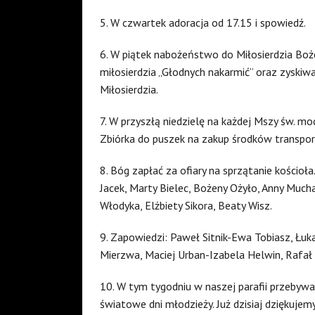
5. W czwartek adoracja od 17.15 i spowiedź.
6. W piątek nabożeństwo do Miłosierdzia Boż
miłosierdzia „Głodnych nakarmić” oraz zyski
Miłosierdzia.
7. W przyszłą niedzielę na każdej Mszy św. m
Zbiórka do puszek na zakup środków transportu
8. Bóg zapłać za ofiary na sprzątanie kościoła.
Jacek, Marty Bielec, Bożeny Ożyło, Anny Much
Włodyka, Elżbiety Sikora, Beaty Wisz.
9. Zapowiedzi: Paweł Sitnik-Ewa Tobiasz, Łuk
Mierzwa, Maciej Urban-Izabela Helwin, Rafał M
10. W tym tygodniu w naszej parafii przebywać
światowe dni młodzieży. Już dzisiaj dziękuj