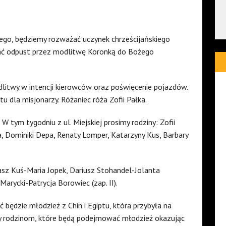
ego, będziemy rozważać uczynek chrześcijańskiego
wać odpust przez modlitwę Koronką do Bożego
odlitwy w intencji kierowców oraz poświęcenie pojazdów.
 dla misjonarzy. Różaniec róża Zofii Pałka.
 W tym tygodniu z ul. Miejskiej prosimy rodziny: Zofii
a, Dominiki Depa, Renaty Lomper, Katarzyny Kus, Barbary
asz Kuś-Maria Jopek, Dariusz Stohandel-Jolanta
arycki-Patrycja Borowiec (zap. II).
 będzie młodzież z Chin i Egiptu, która przybyła na
emy rodzinom, które będą podejmować młodzież okazując