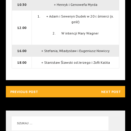
10.30
+ Henryk i Genowefa Myrda
1. + Adam i Seweryn Dudek w 20 r. śmierci (x.
gość)
12.00
2. W intencji Mary Wagner
16.00
+ Stefania, Władysław i Eugeniusz Nowiccy
18.00
+ Stanisław Ślawski od Jerzego i Zofii Kalita
PREVIOUS POST
NEXT POST