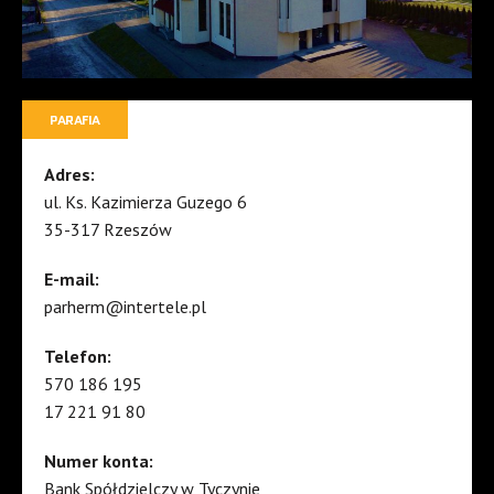
PARAFIA
Adres:
ul. Ks. Kazimierza Guzego 6
35-317 Rzeszów
E-mail:
parherm@intertele.pl
Telefon:
570 186 195
17 221 91 80
Numer konta:
Bank Spółdzielczy w Tyczynie