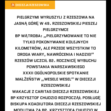
DIECEZJA RZESZOWSKA
PIELGRZYMI WYRUSZYLI Z RZESZOWA NA
JASNĄ GÓRĘ W 49. RZESZOWSKIEJ PIESZEJ
PIELGRZYMCE
BP WĄTROBA: „PIELGRZYMOWANIE TO NIE
TYLKO POKONYWANIE KOLEJNYCH
KILOMETRÓW, ALE PRZEDE WSZYSTKIM TO
DROGA WIARY, NAWRÓCENIA I NADZIEI”
RZESZÓW UCZCIŁ 82. ROCZNICĘ WYBUCHU
POWSTANIA WARSZAWSKIEGO
XXXII OGÓLNOPOLSKIE SPOTKANIE
MAŁŻEŃSTW „WESELE WESEL” W DIECEZJI
RZESZOWSKIEJ
WAKACJE Z CARITAS DIECEZJI RZESZOWSKIEJ
BP KRZYSZTOF CHUDZIO ROZPOCZĄŁ POSŁUGĘ
BISKUPA KOADIUTORA DIECEZJI RZESZOWSKIEJ
MODLITWA ZA BP. KRZYSZTOFA CHUDZIO W