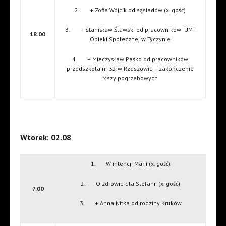
2. + Zofia Wójcik od sąsiadów (x. gość)
3. + Stanisław Ślawski od pracowników UM i
18.00
Opieki Społecznej w Tyczynie
4. + Mieczysław Paśko od pracowników
przedszkola nr 32 w Rzeszowie – zakończenie
Mszy pogrzebowych
Wtorek: 02.08
1. W intencji Marii (x. gość)
2. O zdrowie dla Stefanii (x. gość)
7.00
3. + Anna Nitka od rodziny Kruków