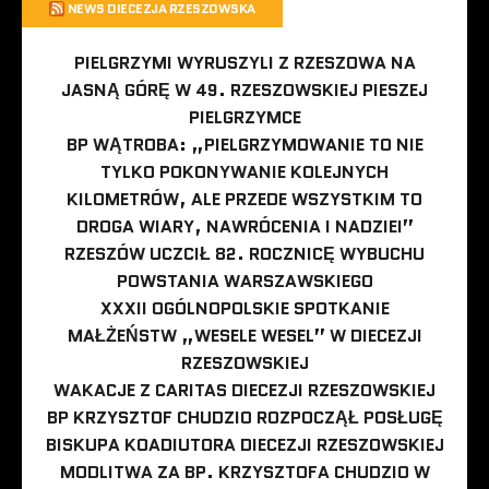
NEWS DIECEZJA RZESZOWSKA
PIELGRZYMI WYRUSZYLI Z RZESZOWA NA
JASNĄ GÓRĘ W 49. RZESZOWSKIEJ PIESZEJ
PIELGRZYMCE
BP WĄTROBA: „PIELGRZYMOWANIE TO NIE
TYLKO POKONYWANIE KOLEJNYCH
KILOMETRÓW, ALE PRZEDE WSZYSTKIM TO
DROGA WIARY, NAWRÓCENIA I NADZIEI”
RZESZÓW UCZCIŁ 82. ROCZNICĘ WYBUCHU
POWSTANIA WARSZAWSKIEGO
XXXII OGÓLNOPOLSKIE SPOTKANIE
MAŁŻEŃSTW „WESELE WESEL” W DIECEZJI
RZESZOWSKIEJ
WAKACJE Z CARITAS DIECEZJI RZESZOWSKIEJ
BP KRZYSZTOF CHUDZIO ROZPOCZĄŁ POSŁUGĘ
BISKUPA KOADIUTORA DIECEZJI RZESZOWSKIEJ
MODLITWA ZA BP. KRZYSZTOFA CHUDZIO W