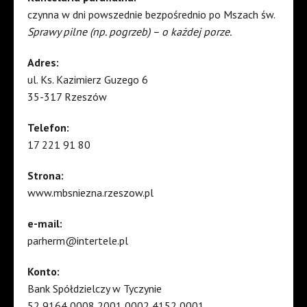
czynna w dni powszednie bezpośrednio po Mszach św.
Sprawy pilne (np. pogrzeb) – o każdej porze.
Adres:
ul. Ks. Kazimierz Guzego 6
35-317 Rzeszów
Telefon:
17 221 91 80
Strona:
www.mbsniezna.rzeszow.pl
e-mail:
parherm@intertele.pl
Konto:
Bank Spółdzielczy w Tyczynie
52 9164 0008 2001 0002 4152 0001