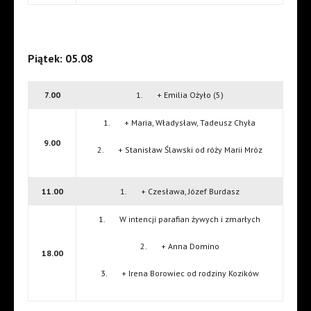
Piątek: 05.08
7.00
1. + Emilia Ożyło (5)
1. + Maria, Władysław, Tadeusz Chyła
9.00
2. + Stanisław Ślawski od róży Marii Mróz
11.00
1. + Czesława, Józef Burdasz
1. W intencji parafian żywych i zmarłych
2. + Anna Domino
18.00
3. + Irena Borowiec od rodziny Kozików