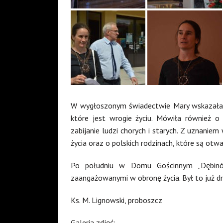
W wygłoszonym świadectwie Mary wskazała n
które jest wrogie życiu. Mówiła również 
zabijanie ludzi chorych i starych. Z uznanie
życia oraz o polskich rodzinach, które są otwa
Po południu w Domu Gościnnym „Dębinó
zaangażowanymi w obronę życia. Był to już d
Ks. M. Lignowski, proboszcz
Galeria zdjęć: