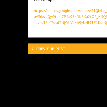
https://photos.google.com/share/AF1QipN
uV3rbsiLQyWtdzl7P4a98xDKEXa2tO2_MSQ
key=d3RoTVJsdTNjWUVqMk9yUHJ4TE1KdlN
PREVIOUS POST