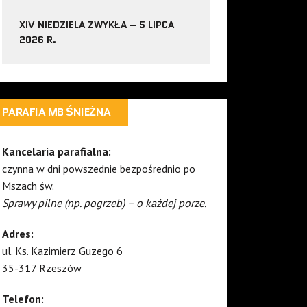
XIV NIEDZIELA ZWYKŁA – 5 LIPCA
2026 R.
PARAFIA MB ŚNIEŻNA
Kancelaria parafialna:
czynna w dni powszednie bezpośrednio po
Mszach św.
Sprawy pilne (np. pogrzeb) – o każdej porze.
Adres:
ul. Ks. Kazimierz Guzego 6
35-317 Rzeszów
Telefon: