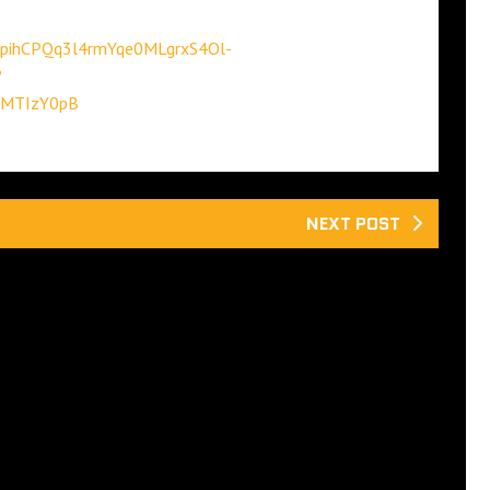
p_pihCPQq3l4rmYqe0MLgrxS4Ol-
?
jMTIzY0pB
NEXT POST