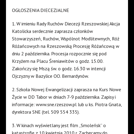
OGŁOSZENIA DIECEZJALNE
1. W imieniu Rady Ruchów Diecezji Rzeszowskiej Akcja
Katolicka serdecznie zaprasza członków
Stowarzyszeń, Ruchów, Wspólnot Modlitewnych, Róż
Różańcowych na Rzeszowską Procesję Różańcową w
dniu 2 października. Procesja rozpocznie się pod
Krzyżem na Placu Śreniawitów o godz. 15.00.
Zakończy się Mszą św. o godz. 16.30 w intencji
Ojczyzny w Bazylice OO. Bernardynów.
2. Szkoła Nowej Ewangelizacji zaprasza na Kurs Nowe
Życie w DD Tabor w dniach 7-9 października. Zapisy i
informacje: www.sne.rzeszow.pl lub u ks. Piotra Gnata,
dyrektora SNE (tel. 509 554 335).
3. W kinach wyświetlany jest film „Smoleńsk” o
katastrofie z 10 kwietnia 2010 r. Zachęcamy do