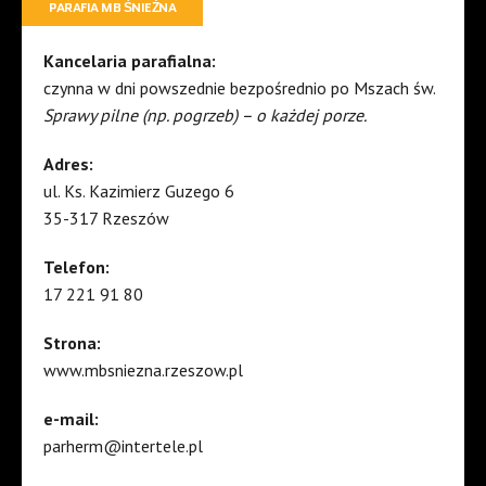
PARAFIA MB ŚNIEŻNA
Kancelaria parafialna:
czynna w dni powszednie bezpośrednio po Mszach św.
Sprawy pilne (np. pogrzeb) – o każdej porze.
Adres:
ul. Ks. Kazimierz Guzego 6
35-317 Rzeszów
Telefon:
17 221 91 80
Strona:
www.mbsniezna.rzeszow.pl
e-mail:
parherm@intertele.pl