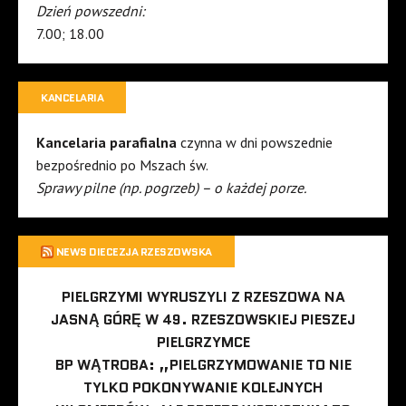
Dzień powszedni:
7.00; 18.00
KANCELARIA
Kancelaria parafialna
czynna w dni powszednie
bezpośrednio po Mszach św.
Sprawy pilne (np. pogrzeb) – o każdej porze.
NEWS DIECEZJA RZESZOWSKA
PIELGRZYMI WYRUSZYLI Z RZESZOWA NA
JASNĄ GÓRĘ W 49. RZESZOWSKIEJ PIESZEJ
PIELGRZYMCE
BP WĄTROBA: „PIELGRZYMOWANIE TO NIE
TYLKO POKONYWANIE KOLEJNYCH