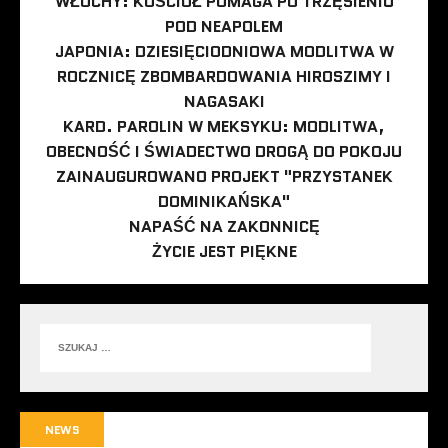
WŁOCHY: KOŚCIÓŁ POMAGA PO TRZĘSIENIU
POD NEAPOLEM
JAPONIA: DZIESIĘCIODNIOWA MODLITWA W
ROCZNICĘ ZBOMBARDOWANIA HIROSZIMY I
NAGASAKI
KARD. PAROLIN W MEKSYKU: MODLITWA,
OBECNOŚĆ I ŚWIADECTWO DROGĄ DO POKOJU
ZAINAUGUROWANO PROJEKT "PRZYSTANEK
DOMINIKAŃSKA"
NAPAŚĆ NA ZAKONNICĘ
ŻYCIE JEST PIĘKNE
NEWS