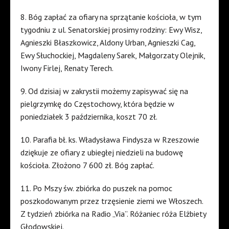
8. Bóg zapłać za ofiary na sprzątanie kościoła, w tym
tygodniu z ul. Senatorskiej prosimy rodziny: Ewy Wisz,
Agnieszki Błaszkowicz, Aldony Urban, Agnieszki Cag,
Ewy Słuchockiej, Magdaleny Sarek, Małgorzaty Olejnik,
Iwony Firlej, Renaty Terech.
9. Od dzisiaj w zakrystii możemy zapisywać się na
pielgrzymkę do Częstochowy, która będzie w
poniedziałek 3 października, koszt 70 zł.
10. Parafia bł. ks. Władysława Findysza w Rzeszowie
dziękuje ze ofiary z ubiegłej niedzieli na budowę
kościoła. Złożono 7 600 zł. Bóg zapłać.
11. Po Mszy św. zbiórka do puszek na pomoc
poszkodowanym przez trzęsienie ziemi we Włoszech.
Z tydzień zbiórka na Radio „Via”. Różaniec róża Elżbiety
Głodowskiej.