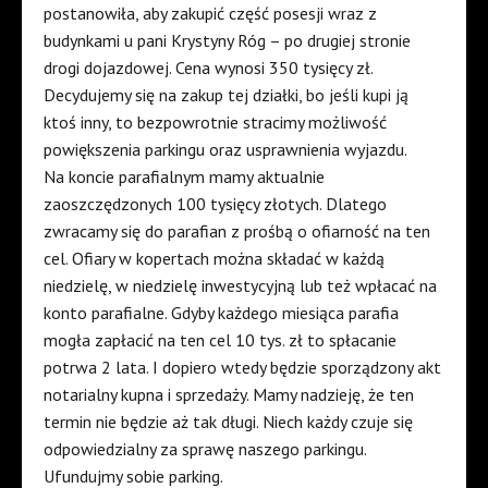
postanowiła, aby zakupić część posesji wraz z
budynkami u pani Krystyny Róg – po drugiej stronie
drogi dojazdowej. Cena wynosi 350 tysięcy zł.
Decydujemy się na zakup tej działki, bo jeśli kupi ją
ktoś inny, to bezpowrotnie stracimy możliwość
powiększenia parkingu oraz usprawnienia wyjazdu.
Na koncie parafialnym mamy aktualnie
zaoszczędzonych 100 tysięcy złotych. Dlatego
zwracamy się do parafian z prośbą o ofiarność na ten
cel. Ofiary w kopertach można składać w każdą
niedzielę, w niedzielę inwestycyjną lub też wpłacać na
konto parafialne. Gdyby każdego miesiąca parafia
mogła zapłacić na ten cel 10 tys. zł to spłacanie
potrwa 2 lata. I dopiero wtedy będzie sporządzony akt
notarialny kupna i sprzedaży. Mamy nadzieję, że ten
termin nie będzie aż tak długi. Niech każdy czuje się
odpowiedzialny za sprawę naszego parkingu.
Ufundujmy sobie parking.