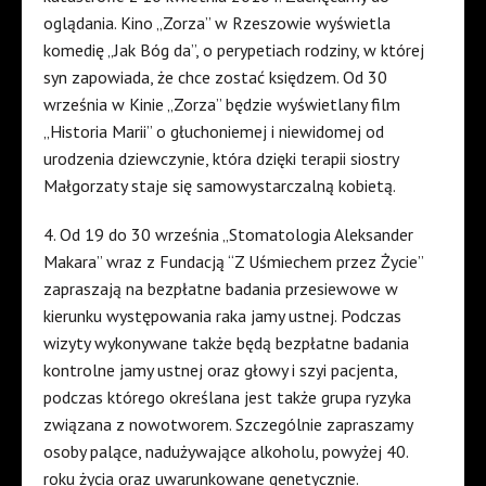
oglądania. Kino „Zorza” w Rzeszowie wyświetla
komedię „Jak Bóg da”, o perypetiach rodziny, w której
syn zapowiada, że chce zostać księdzem. Od 30
września w Kinie „Zorza” będzie wyświetlany film
„Historia Marii” o głuchoniemej i niewidomej od
urodzenia dziewczynie, która dzięki terapii siostry
Małgorzaty staje się samowystarczalną kobietą.
4. Od 19 do 30 września „Stomatologia Aleksander
Makara” wraz z Fundacją “Z Uśmiechem przez Życie”
zapraszają na bezpłatne badania przesiewowe w
kierunku występowania raka jamy ustnej. Podczas
wizyty wykonywane także będą bezpłatne badania
kontrolne jamy ustnej oraz głowy i szyi pacjenta,
podczas którego określana jest także grupa ryzyka
związana z nowotworem. Szczególnie zapraszamy
osoby palące, nadużywające alkoholu, powyżej 40.
roku życia oraz uwarunkowane genetycznie.