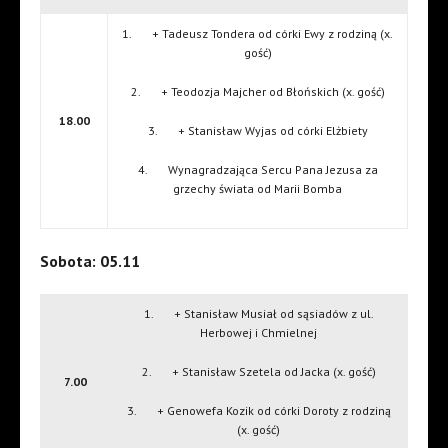
1. + Tadeusz Tondera od córki Ewy z rodziną (x.
gość)
2. + Teodozja Majcher od Błońskich (x. gość)
18.00
3. + Stanisław Wyjas od córki Elżbiety
4. Wynagradzająca Sercu Pana Jezusa za
grzechy świata od Marii Bomba
Sobota: 05.11
1. + Stanisław Musiał od sąsiadów z ul.
Herbowej i Chmielnej
2. + Stanisław Szetela od Jacka (x. gość)
7.00
3. + Genowefa Kozik od córki Doroty z rodziną
(x. gość)