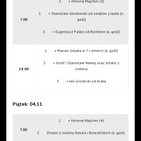
1. + Helena Majcher (3)
2. + Stanisław Głodowski od swatów z Jasła (x.
7.00
gość)
3. + Eugeniusz Paśko od Bombów (x. gość)
1. + Marian Gibała w 7 r. śmierci (x. gość)
2. + Józef i Stanisław Nawój oraz zmarli z
18.00
rodziny
3. + Jan Grodecki od brata
Piątek: 04.11
1. + Helena Majcher (4)
7.00
2. Zmarli z rodziny Kotula i Brzezińskich (x. gość)