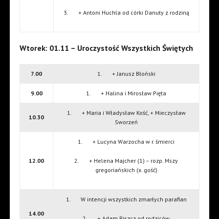
3. + Antoni Huchla od córki Danuty z rodziną
Wtorek: 01.11 – Uroczystość Wszystkich Świętych
7.00
1. + Janusz Błoński
9.00
1. + Halina i Mirosław Pięta
1. + Maria i Władysław Kość, + Mieczysław
10.30
Sworzeń
1. + Lucyna Warzocha w r. śmierci
12.00
2. + Helena Majcher (1) – rozp. Mszy
gregoriańskich (x. gość)
1. W intencji wszystkich zmarłych parafian
14.00
2. + Adam Piszcz od rodziców