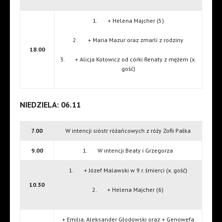
1. + Helena Majcher (5)
2. + Maria Mazur oraz zmarli z rodziny
18.00
3. + Alicja Kotowicz od córki Renaty z mężem (x.
gość)
NIEDZIELA: 06.11
7.00
W intencji sióstr różańcowych z róży Zofii Pałka
9.00
1. W intencji Beaty i Grzegorza
1. + Józef Malawski w 9 r. śmierci (x. gość)
10.30
2. + Helena Majcher (6)
+ Emilia, Aleksander Głodowski oraz + Genowefa