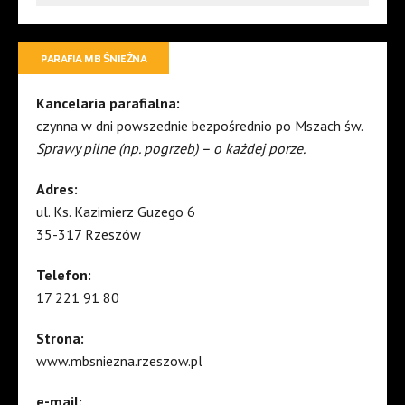
PARAFIA MB ŚNIEŻNA
Kancelaria parafialna:
czynna w dni powszednie bezpośrednio po Mszach św.
Sprawy pilne (np. pogrzeb) – o każdej porze.
Adres:
ul. Ks. Kazimierz Guzego 6
35-317 Rzeszów
Telefon:
17 221 91 80
Strona:
www.mbsniezna.rzeszow.pl
e-mail: