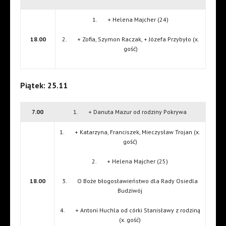
1. + Helena Majcher (24)
18.00
2. + Zofia, Szymon Raczak, + Józefa Przybyło (x.
gość)
Piątek: 25.11
7.00
1. + Danuta Mazur od rodziny Pokrywa
1. + Katarzyna, Franciszek, Mieczysław Trojan (x.
gość)
2. + Helena Majcher (25)
18.00
3. O Boże błogosławieństwo dla Rady Osiedla
Budziwój
4. + Antoni Huchla od córki Stanisławy z rodziną
(x. gość)