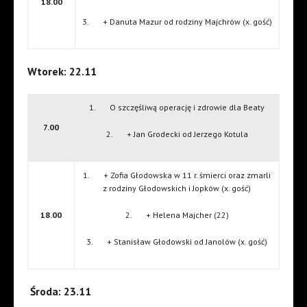
18.00
3. + Danuta Mazur od rodziny Majchrów (x. gość)
Wtorek: 22.11
1. O szczęśliwą operację i zdrowie dla Beaty
7.00
2. + Jan Grodecki od Jerzego Kotula
1. + Zofia Głodowska w 11 r. śmierci oraz zmarli
z rodziny Głodowskich i Jopków (x. gość)
18.00
2. + Helena Majcher (22)
3. + Stanisław Głodowski od Janolów (x. gość)
Środa: 23.11