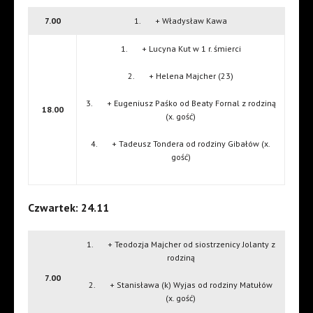
7.00
1. + Władysław Kawa
1. + Lucyna Kut w 1 r. śmierci
2. + Helena Majcher (23)
3. + Eugeniusz Paśko od Beaty Fornal z rodziną
18.00
(x. gość)
4. + Tadeusz Tondera od rodziny Gibałów (x.
gość)
Czwartek: 24.11
1. + Teodozja Majcher od siostrzenicy Jolanty z
rodziną
7.00
2. + Stanisława (k) Wyjas od rodziny Matułów
(x. gość)