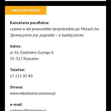
PARAFIA MB ŚNIEŻNA
Kancelaria parafialna:
czynna w dni powszednie bezpośrednio po Mszach św.
Sprawy pilne (np. pogrzeb) – o każdej porze.
Adres:
ul. Ks. Kazimierz Guzego 6
35-317 Rzeszów
Telefon:
17 221 91 80
Strona:
www.mbsniezna.rzeszow.pl
e-mail:
parherm@intertele.pl