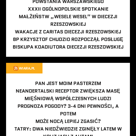
POWSTANIA WARSZAWSKIEGO
XXXII OGÓLNOPOLSKIE SPOTKANIE
MAŁŻEŃSTW „WESELE WESEL” W DIECEZJI
RZESZOWSKIEJ
WAKACJE Z CARITAS DIECEZJI RZESZOWSKIEJ
BP KRZYSZTOF CHUDZIO ROZPOCZĄŁ POSŁUGĘ
BISKUPA KOADIUTORA DIECEZJI RZESZOWSKIEJ
WIARA.PL
PAN JEST MOIM PASTERZEM
NEANDERTALSKI RECEPTOR ZWIĘKSZA MASĘ
MIĘŚNIOWĄ WSPÓŁCZESNYCH LUDZI
PROGNOZA POGODY? 3-4 DNI PEWNOŚCI, A
POTEM
MOŻE NOCĄ LEPIEJ ZGASIĆ?
TATRY: DWA NIEDŹWIEDZIE ZGINĘŁY LATEM W