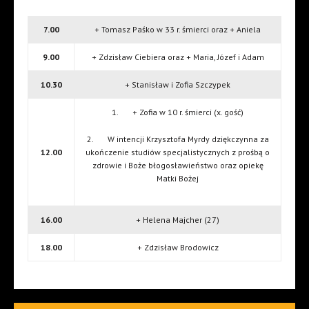
7.00
+ Tomasz Paśko w 33 r. śmierci oraz + Aniela
9.00
+ Zdzisław Ciebiera oraz + Maria, Józef i Adam
10.30
+ Stanisław i Zofia Szczypek
1. + Zofia w 10 r. śmierci (x. gość)
2. W intencji Krzysztofa Myrdy dziękczynna za
12.00
ukończenie studiów specjalistycznych z prośbą o
zdrowie i Boże błogosławieństwo oraz opiekę
Matki Bożej
16.00
+ Helena Majcher (27)
18.00
+ Zdzisław Brodowicz