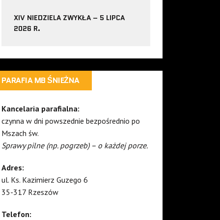
XIV NIEDZIELA ZWYKŁA – 5 LIPCA
2026 R.
PARAFIA MB ŚNIEŻNA
Kancelaria parafialna:
czynna w dni powszednie bezpośrednio po
Mszach św.
Sprawy pilne (np. pogrzeb) – o każdej porze.
Adres:
ul. Ks. Kazimierz Guzego 6
35-317 Rzeszów
Telefon: