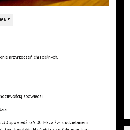
RSKIE
ienie przyrzeczeń chrzcielnych.
możliwością spowiedzi.
zia.
8.30 spowiedź, o 9.00 Msza św. z udzielaniem
ieństwo lourdzkie Najświętszym Sakramentem.