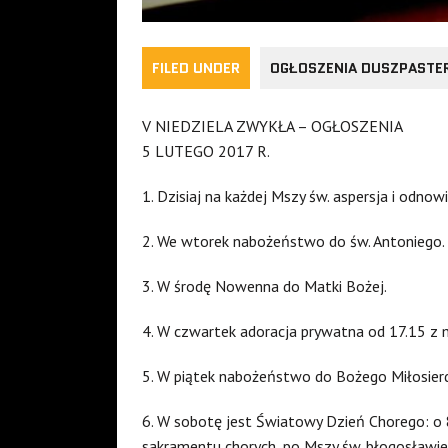
FILED UNDER
OGŁOSZENIA DUSZPASTE
V NIEDZIELA ZWYKŁA – OGŁOSZENIA
5 LUTEGO 2017 R.
1. Dzisiaj na każdej Mszy św. aspersja i odnow
2. We wtorek nabożeństwo do św. Antoniego.
3. W środę Nowenna do Matki Bożej.
4. W czwartek adoracja prywatna od 17.15 z 
5. W piątek nabożeństwo do Bożego Miłosierd
6. W sobotę jest Światowy Dzień Chorego: o 
sakramentu chorych, po Mszy św. błogosław