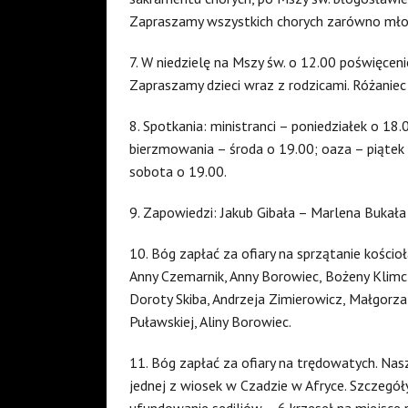
Zapraszamy wszystkich chorych zarówno młody
7. W niedzielę na Mszy św. o 12.00 poświęcenie 
Zapraszamy dzieci wraz z rodzicami. Różaniec 
8. Spotkania: ministranci – poniedziałek o 18
bierzmowania – środa o 19.00; oaza – piątek 
sobota o 19.00.
9. Zapowiedzi: Jakub Gibała – Marlena Bukała (
10. Bóg zapłać za ofiary na sprzątanie kościoł
Anny Czemarnik, Anny Borowiec, Bożeny Klimcza
Doroty Skiba, Andrzeja Zimierowicz, Małgorzat
Puławskiej, Aliny Borowiec.
11. Bóg zapłać za ofiary na trędowatych. Nas
jednej z wiosek w Czadzie w Afryce. Szczegół
ufundowanie sediliów – 6 krzeseł na miejsce 