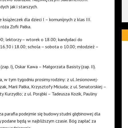
ch jak i starszych.
książeczek dla dzieci I – komunijnych z klas III.
róża Zofii Pałka.
.00; lektorzy – wtorek o 18.00; kandydaci do
16.30 i 18.00; schola – sobota o 10.00; młodzież –
zap. I), Oskar Kawa – Małgorzata Basisty (zap. II).
a, w tym tygodniu prosimy rodziny: z ul. Jesionowej-
k, Marii Pałka, Krzysztofy Miciuda; z ul. Senatorskiej –
y Kurzydło; z ul. Porąbki – Tadeusza Kozik, Pauliny
za parafia podejmie się budowy studni głębinowej dla
y podane będą w najbliższym czasie. Bóg zapłać za
przewodniczenia.