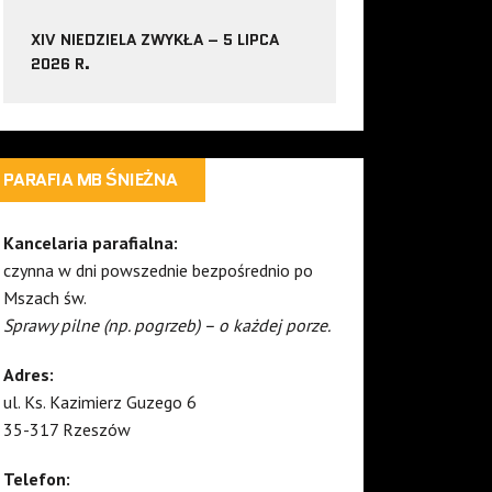
XIV NIEDZIELA ZWYKŁA – 5 LIPCA
2026 R.
PARAFIA MB ŚNIEŻNA
Kancelaria parafialna:
czynna w dni powszednie bezpośrednio po
Mszach św.
Sprawy pilne (np. pogrzeb) – o każdej porze.
Adres:
ul. Ks. Kazimierz Guzego 6
35-317 Rzeszów
Telefon: