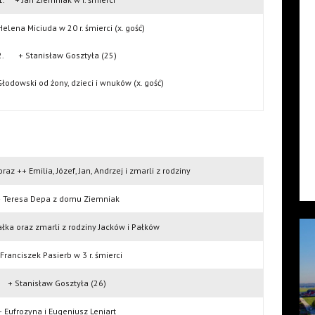
ena Miciuda w 20 r. śmierci (x. gość)
2. + Stanisław Gosztyła (25)
odowski od żony, dzieci i wnuków (x. gość)
az ++ Emilia, Józef, Jan, Andrzej i zmarli z rodziny
 Teresa Depa z domu Ziemniak
ałka oraz zmarli z rodziny Jacków i Pałków
Franciszek Pasierb w 3 r. śmierci
+ Stanisław Gosztyła (26)
+ Eufrozyna i Eugeniusz Leniart