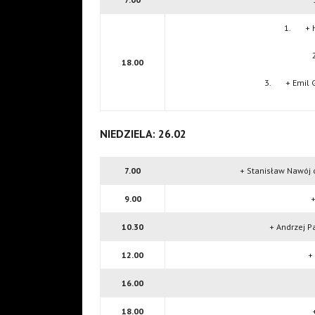
1. + Hel
18.00
3. + Emil Gł
NIEDZIELA: 26.02
7.00
+ Stanisław Nawój or
9.00
+
10.30
+ Andrzej P
12.00
+ 
16.00
18.00