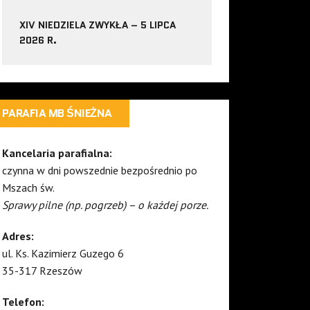
XIV NIEDZIELA ZWYKŁA – 5 LIPCA
2026 R.
PARAFIA MB ŚNIEŻNA
Kancelaria parafialna:
czynna w dni powszednie bezpośrednio po
Mszach św.
Sprawy pilne (np. pogrzeb) – o każdej porze.
Adres:
ul. Ks. Kazimierz Guzego 6
35-317 Rzeszów
Telefon: