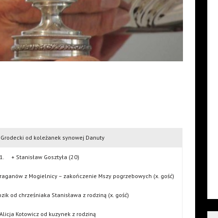
 Grodecki od koleżanek synowej Danuty
1. + Stanisław Gosztyła (20)
raganów z Mogielnicy – zakończenie Mszy pogrzebowych (x. gość)
k od chrześniaka Stanisława z rodziną (x. gość)
licja Kotowicz od kuzynek z rodziną