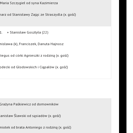
Maria Szczygieł od syna Kazimierza
rz od Stanisławy Zając ze Straszydla (x. gość)
1. + Stanisław Gosztyła (22)
isława (k), Franciszek, Danuta Hajnosz
iegus od córki Agnieszki z rodziną (x. gość)
decki od Głodowskich i Ciąpałów (x. gość)
Grażyna Paśkiewicz od domowników
anisław Ślawski od sąsiadów (x. gość)
otek od brata Antoniego z rodziną (x. gość)