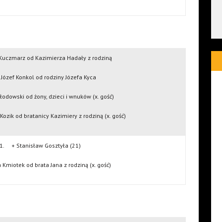
Kuczmarz od Kazimierza Hadały z rodziną
Józef Konkol od rodziny Józefa Kyca
odowski od żony, dzieci i wnuków (x. gość)
zik od bratanicy Kazimiery z rodziną (x. gość)
1. + Stanisław Gosztyła (21)
Kmiotek od brata Jana z rodziną (x. gość)