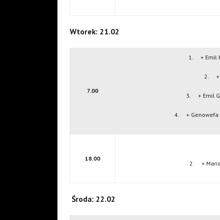
Wtorek: 21.02
1. + Emil 
2. + 
7.00
3. + Emil Gł
4. + Genowefa Ko
18.00
2. + Maria 
Środa: 22.02