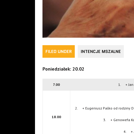
FILED UNDER
INTENCJE MSZALNE
Poniedziałek: 20.02
7.00
1. + Jan
2. + Eugeniusz Paśko od rodziny D
18.00
3. + Genowefa Kozi
4. + A