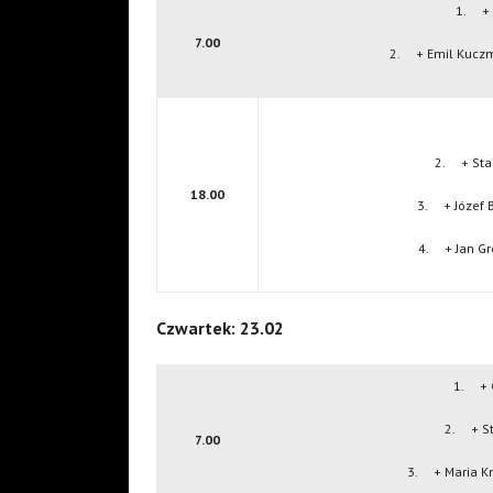
1. + 
7.00
2. + Emil Kuczma
2. + Stan
18.00
3. + Józef B
4. + Jan Gro
Czwartek: 23.02
1. + 
2. + St
7.00
3. + Maria Kmi