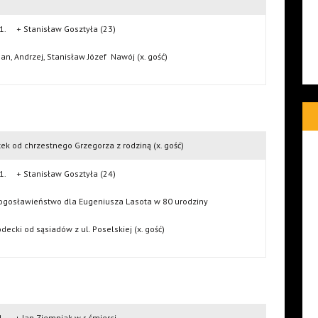
1. + Stanisław Gosztyła (23)
Jan, Andrzej, Stanisław Józef Nawój (x. gość)
k od chrzestnego Grzegorza z rodziną (x. gość)
1. + Stanisław Gosztyła (24)
ogosławieństwo dla Eugeniusza Lasota w 80 urodziny
ecki od sąsiadów z ul. Poselskiej (x. gość)
1. + Jan Ziemniak w r. śmierci