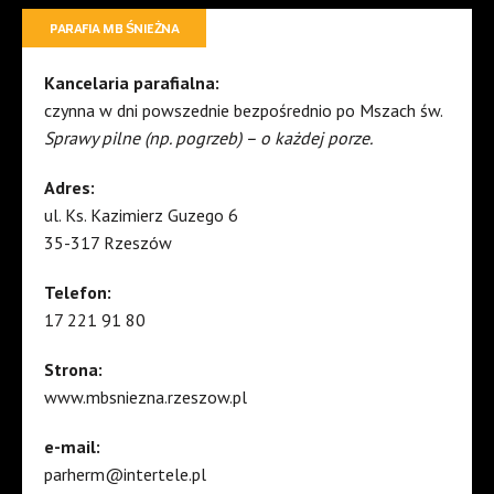
PARAFIA MB ŚNIEŻNA
Kancelaria parafialna:
czynna w dni powszednie bezpośrednio po Mszach św.
Sprawy pilne (np. pogrzeb) – o każdej porze.
Adres:
ul. Ks. Kazimierz Guzego 6
35-317 Rzeszów
Telefon:
17 221 91 80
Strona:
www.mbsniezna.rzeszow.pl
e-mail:
parherm@intertele.pl