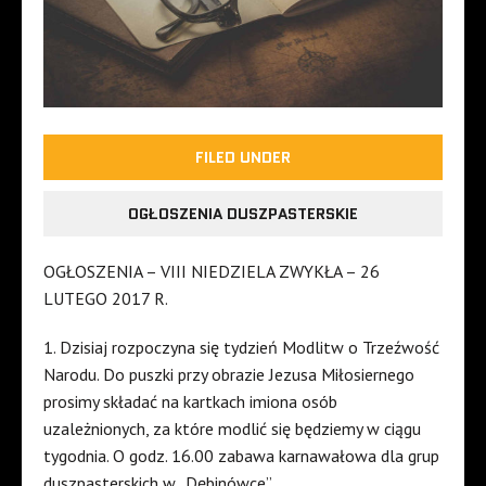
FILED UNDER
OGŁOSZENIA DUSZPASTERSKIE
OGŁOSZENIA – VIII NIEDZIELA ZWYKŁA – 26
LUTEGO 2017 R.
1. Dzisiaj rozpoczyna się tydzień Modlitw o Trzeźwość
Narodu. Do puszki przy obrazie Jezusa Miłosiernego
prosimy składać na kartkach imiona osób
uzależnionych, za które modlić się będziemy w ciągu
tygodnia. O godz. 16.00 zabawa karnawałowa dla grup
duszpasterskich w „Dębinówce”.