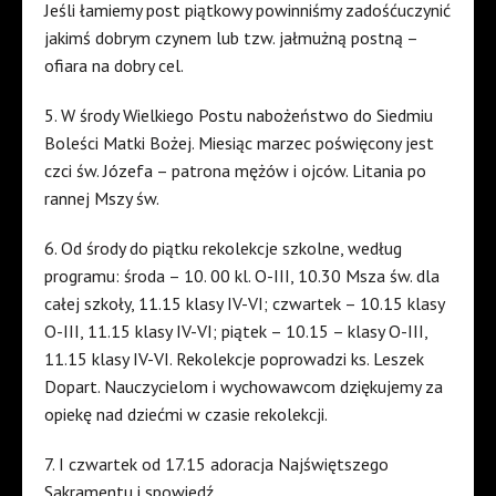
Jeśli łamiemy post piątkowy powinniśmy zadośćuczynić
jakimś dobrym czynem lub tzw. jałmużną postną –
ofiara na dobry cel.
5. W środy Wielkiego Postu nabożeństwo do Siedmiu
Boleści Matki Bożej. Miesiąc marzec poświęcony jest
czci św. Józefa – patrona mężów i ojców. Litania po
rannej Mszy św.
6. Od środy do piątku rekolekcje szkolne, według
programu: środa – 10. 00 kl. O-III, 10.30 Msza św. dla
całej szkoły, 11.15 klasy IV-VI; czwartek – 10.15 klasy
O-III, 11.15 klasy IV-VI; piątek – 10.15 – klasy O-III,
11.15 klasy IV-VI. Rekolekcje poprowadzi ks. Leszek
Dopart. Nauczycielom i wychowawcom dziękujemy za
opiekę nad dziećmi w czasie rekolekcji.
7. I czwartek od 17.15 adoracja Najświętszego
Sakramentu i spowiedź.