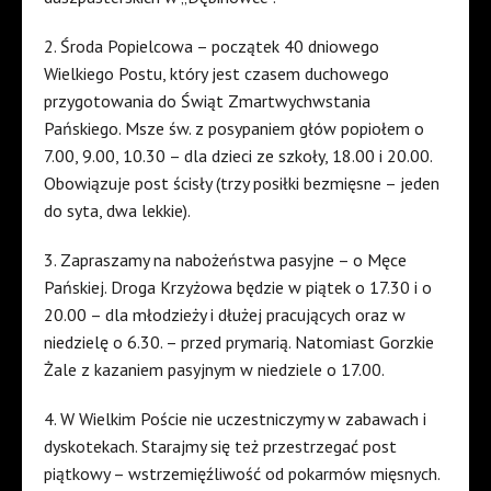
2. Środa Popielcowa – początek 40 dniowego
Wielkiego Postu, który jest czasem duchowego
przygotowania do Świąt Zmartwychwstania
Pańskiego. Msze św. z posypaniem głów popiołem o
7.00, 9.00, 10.30 – dla dzieci ze szkoły, 18.00 i 20.00.
Obowiązuje post ścisły (trzy posiłki bezmięsne – jeden
do syta, dwa lekkie).
3. Zapraszamy na nabożeństwa pasyjne – o Męce
Pańskiej. Droga Krzyżowa będzie w piątek o 17.30 i o
20.00 – dla młodzieży i dłużej pracujących oraz w
niedzielę o 6.30. – przed prymarią. Natomiast Gorzkie
Żale z kazaniem pasyjnym w niedziele o 17.00.
4. W Wielkim Poście nie uczestniczymy w zabawach i
dyskotekach. Starajmy się też przestrzegać post
piątkowy – wstrzemięźliwość od pokarmów mięsnych.