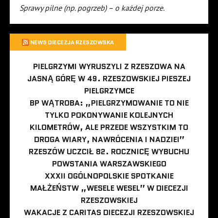
Sprawy pilne (np. pogrzeb) – o każdej porze.
NEWS DIECEZJA RZESZOWSKA
PIELGRZYMI WYRUSZYLI Z RZESZOWA NA
JASNĄ GÓRĘ W 49. RZESZOWSKIEJ PIESZEJ
PIELGRZYMCE
BP WĄTROBA: „PIELGRZYMOWANIE TO NIE
TYLKO POKONYWANIE KOLEJNYCH
KILOMETRÓW, ALE PRZEDE WSZYSTKIM TO
DROGA WIARY, NAWRÓCENIA I NADZIEI”
RZESZÓW UCZCIŁ 82. ROCZNICĘ WYBUCHU
POWSTANIA WARSZAWSKIEGO
XXXII OGÓLNOPOLSKIE SPOTKANIE
MAŁŻEŃSTW „WESELE WESEL” W DIECEZJI
RZESZOWSKIEJ
WAKACJE Z CARITAS DIECEZJI RZESZOWSKIEJ