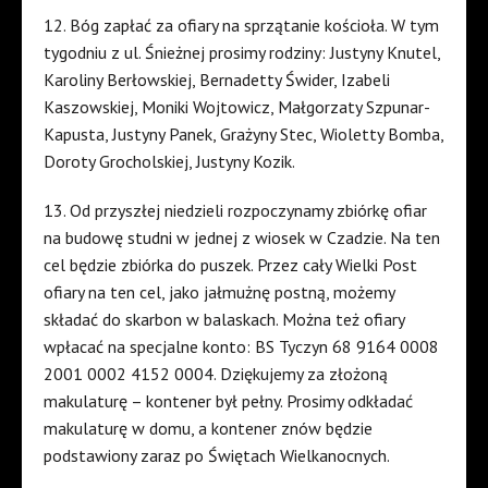
12. Bóg zapłać za ofiary na sprzątanie kościoła. W tym
tygodniu z ul. Śnieżnej prosimy rodziny: Justyny Knutel,
Karoliny Berłowskiej, Bernadetty Świder, Izabeli
Kaszowskiej, Moniki Wojtowicz, Małgorzaty Szpunar-
Kapusta, Justyny Panek, Grażyny Stec, Wioletty Bomba,
Doroty Grocholskiej, Justyny Kozik.
13. Od przyszłej niedzieli rozpoczynamy zbiórkę ofiar
na budowę studni w jednej z wiosek w Czadzie. Na ten
cel będzie zbiórka do puszek. Przez cały Wielki Post
ofiary na ten cel, jako jałmużnę postną, możemy
składać do skarbon w balaskach. Można też ofiary
wpłacać na specjalne konto: BS Tyczyn 68 9164 0008
2001 0002 4152 0004. Dziękujemy za złożoną
makulaturę – kontener był pełny. Prosimy odkładać
makulaturę w domu, a kontener znów będzie
podstawiony zaraz po Świętach Wielkanocnych.