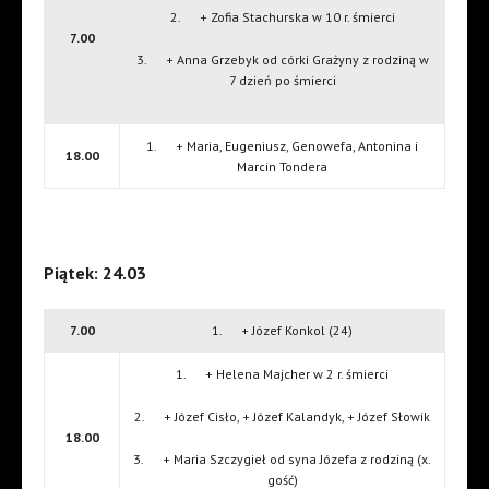
2. + Zofia Stachurska w 10 r. śmierci
7.00
3. + Anna Grzebyk od córki Grażyny z rodziną w
7 dzień po śmierci
1. + Maria, Eugeniusz, Genowefa, Antonina i
18.00
Marcin Tondera
Piątek: 24.03
7.00
1. + Józef Konkol (24)
1. + Helena Majcher w 2 r. śmierci
2. + Józef Cisło, + Józef Kalandyk, + Józef Słowik
18.00
3. + Maria Szczygieł od syna Józefa z rodziną (x.
gość)