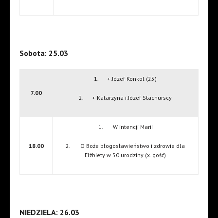
Sobota: 25.03
1. + Józef Konkol (25)
7.00
2. + Katarzyna i Józef Stachurscy
1. W intencji Marii
18.00
2. O Boże błogosławieństwo i zdrowie dla
Elżbiety w 50 urodziny (x. gość)
NIEDZIELA: 26.03