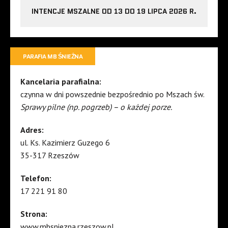
INTENCJE MSZALNE OD 13 DO 19 LIPCA 2026 R.
PARAFIA MB ŚNIEŻNA
Kancelaria parafialna:
czynna w dni powszednie bezpośrednio po Mszach św.
Sprawy pilne (np. pogrzeb) – o każdej porze.
Adres:
ul. Ks. Kazimierz Guzego 6
35-317 Rzeszów
Telefon:
17 221 91 80
Strona:
www.mbsniezna.rzeszow.pl