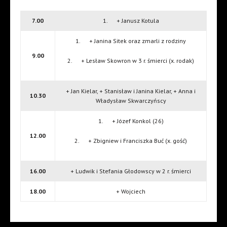
7.00
1. + Janusz Kotula
1. + Janina Sitek oraz zmarli z rodziny
9.00
2. + Lesław Skowron w 3 r. śmierci (x. rodak)
+ Jan Kielar, + Stanisław i Janina Kielar, + Anna i
10.30
Władysław Skwarczyńscy
1. + Józef Konkol (26)
12.00
2. + Zbigniew i Franciszka Buć (x. gość)
16.00
+ Ludwik i Stefania Głodowscy w 2 r. śmierci
18.00
+ Wojciech