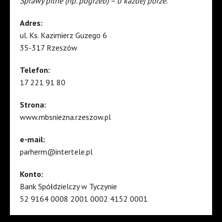
Sprawy pilne (np. pogrzeb) – o każdej porze.
Adres:
ul. Ks. Kazimierz Guzego 6
35-317 Rzeszów
Telefon:
17 221 91 80
Strona:
www.mbsniezna.rzeszow.pl
e-mail:
parherm@intertele.pl
Konto:
Bank Spółdzielczy w Tyczynie
52 9164 0008 2001 0002 4152 0001