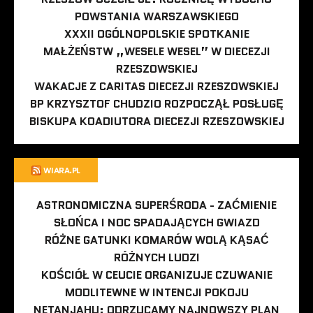
POWSTANIA WARSZAWSKIEGO
XXXII OGÓLNOPOLSKIE SPOTKANIE
MAŁŻEŃSTW „WESELE WESEL” W DIECEZJI
RZESZOWSKIEJ
WAKACJE Z CARITAS DIECEZJI RZESZOWSKIEJ
BP KRZYSZTOF CHUDZIO ROZPOCZĄŁ POSŁUGĘ
BISKUPA KOADIUTORA DIECEZJI RZESZOWSKIEJ
WIARA.PL
ASTRONOMICZNA SUPERŚRODA - ZAĆMIENIE
SŁOŃCA I NOC SPADAJĄCYCH GWIAZD
RÓŻNE GATUNKI KOMARÓW WOLĄ KĄSAĆ
RÓŻNYCH LUDZI
KOŚCIÓŁ W CEUCIE ORGANIZUJE CZUWANIE
MODLITEWNE W INTENCJI POKOJU
NETANJAHU: ODRZUCAMY NAJNOWSZY PLAN