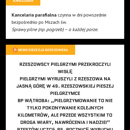
KANCELARIA
Kancelaria parafialna
czynna w dni powszednie
bezpośrednio po Mszach św.
Sprawy pilne (np. pogrzeb) – o każdej porze.
NEWS DIECEZJA RZESZOWSKA
RZESZOWSCY PIELGRZYMI PRZEKROCZYLI
WISŁĘ
PIELGRZYMI WYRUSZYLI Z RZESZOWA NA
JASNĄ GÓRĘ W 49. RZESZOWSKIEJ PIESZEJ
PIELGRZYMCE
BP WĄTROBA: „PIELGRZYMOWANIE TO NIE
TYLKO POKONYWANIE KOLEJNYCH
KILOMETRÓW, ALE PRZEDE WSZYSTKIM TO
DROGA WIARY, NAWRÓCENIA I NADZIEI”
RZESZÓW UCZCIŁ 82. ROCZNICĘ WYBUCHU