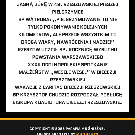
JASNĄ GÓRĘ W 49. RZESZOWSKIEJ PIESZEJ
PIELGRZYMCE
BP WĄTROBA: „PIELGRZYMOWANIE TO NIE
TYLKO POKONYWANIE KOLEJNYCH
KILOMETRÓW, ALE PRZEDE WSZYSTKIM TO
DROGA WIARY, NAWRÓCENIA I NADZIEI”
RZESZÓW UCZCIŁ 82. ROCZNICĘ WYBUCHU
POWSTANIA WARSZAWSKIEGO
XXXII OGÓLNOPOLSKIE SPOTKANIE
MAŁŻEŃSTW „WESELE WESEL” W DIECEZJI
RZESZOWSKIEJ
WAKACJE Z CARITAS DIECEZJI RZESZOWSKIEJ
BP KRZYSZTOF CHUDZIO ROZPOCZĄŁ POSŁUGĘ
BISKUPA KOADIUTORA DIECEZJI RZESZOWSKIEJ
COPYRIGHT © 2026 PARAFIA MB ŚNIEŻNEJ
MH SQUARED LITE BY
MH THEMES