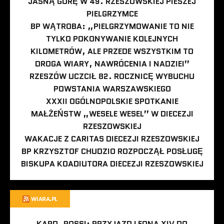
JASNĄ GÓRĘ W 49. RZESZOWSKIEJ PIESZEJ
PIELGRZYMCE
BP WĄTROBA: „PIELGRZYMOWANIE TO NIE
TYLKO POKONYWANIE KOLEJNYCH
KILOMETRÓW, ALE PRZEDE WSZYSTKIM TO
DROGA WIARY, NAWRÓCENIA I NADZIEI”
RZESZÓW UCZCIŁ 82. ROCZNICĘ WYBUCHU
POWSTANIA WARSZAWSKIEGO
XXXII OGÓLNOPOLSKIE SPOTKANIE
MAŁŻEŃSTW „WESELE WESEL” W DIECEZJI
RZESZOWSKIEJ
WAKACJE Z CARITAS DIECEZJI RZESZOWSKIEJ
BP KRZYSZTOF CHUDZIO ROZPOCZĄŁ POSŁUGĘ
BISKUPA KOADIUTORA DIECEZJI RZESZOWSKIEJ
WIARA.PL
KARD. ROSSI: PRZYJAZD LEONA XIV DO