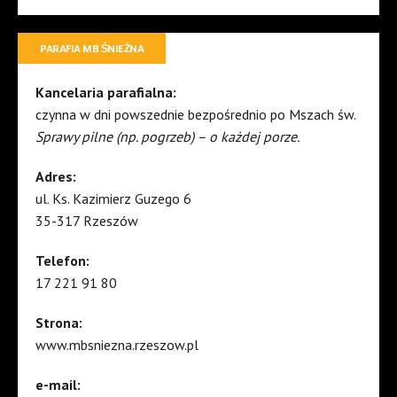
PARAFIA MB ŚNIEŻNA
Kancelaria parafialna:
czynna w dni powszednie bezpośrednio po Mszach św.
Sprawy pilne (np. pogrzeb) – o każdej porze.
Adres:
ul. Ks. Kazimierz Guzego 6
35-317 Rzeszów
Telefon:
17 221 91 80
Strona:
www.mbsniezna.rzeszow.pl
e-mail: