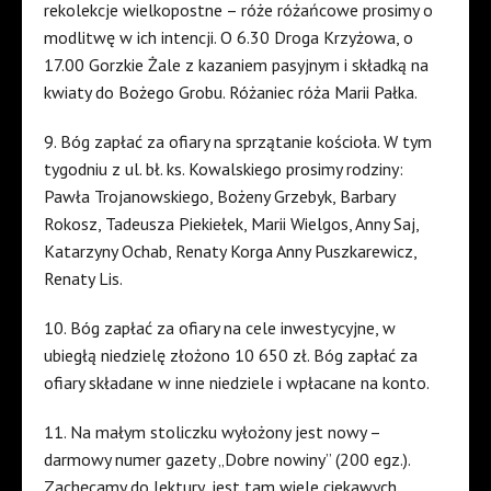
rekolekcje wielkopostne – róże różańcowe prosimy o
modlitwę w ich intencji. O 6.30 Droga Krzyżowa, o
17.00 Gorzkie Żale z kazaniem pasyjnym i składką na
kwiaty do Bożego Grobu. Różaniec róża Marii Pałka.
9. Bóg zapłać za ofiary na sprzątanie kościoła. W tym
tygodniu z ul. bł. ks. Kowalskiego prosimy rodziny:
Pawła Trojanowskiego, Bożeny Grzebyk, Barbary
Rokosz, Tadeusza Piekiełek, Marii Wielgos, Anny Saj,
Katarzyny Ochab, Renaty Korga Anny Puszkarewicz,
Renaty Lis.
10. Bóg zapłać za ofiary na cele inwestycyjne, w
ubiegłą niedzielę złożono 10 650 zł. Bóg zapłać za
ofiary składane w inne niedziele i wpłacane na konto.
11. Na małym stoliczku wyłożony jest nowy –
darmowy numer gazety „Dobre nowiny” (200 egz.).
Zachęcamy do lektury, jest tam wiele ciekawych