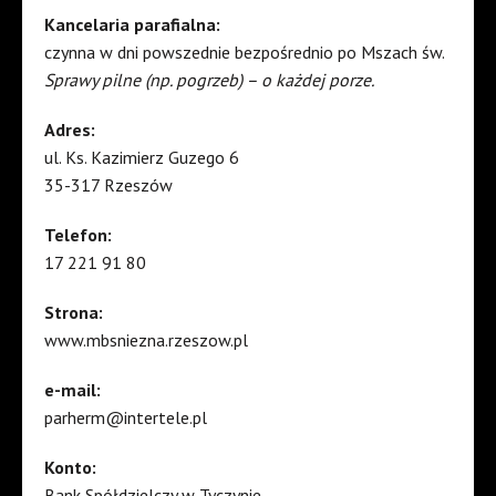
Kancelaria parafialna:
czynna w dni powszednie bezpośrednio po Mszach św.
Sprawy pilne (np. pogrzeb) – o każdej porze.
Adres:
ul. Ks. Kazimierz Guzego 6
35-317 Rzeszów
Telefon:
17 221 91 80
Strona:
www.mbsniezna.rzeszow.pl
e-mail:
parherm@intertele.pl
Konto:
Bank Spółdzielczy w Tyczynie