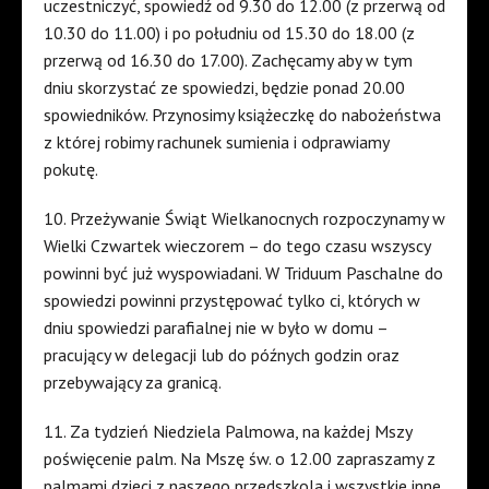
uczestniczyć, spowiedź od 9.30 do 12.00 (z przerwą od
10.30 do 11.00) i po południu od 15.30 do 18.00 (z
przerwą od 16.30 do 17.00). Zachęcamy aby w tym
dniu skorzystać ze spowiedzi, będzie ponad 20.00
spowiedników. Przynosimy książeczkę do nabożeństwa
z której robimy rachunek sumienia i odprawiamy
pokutę.
10. Przeżywanie Świąt Wielkanocnych rozpoczynamy w
Wielki Czwartek wieczorem – do tego czasu wszyscy
powinni być już wyspowiadani. W Triduum Paschalne do
spowiedzi powinni przystępować tylko ci, których w
dniu spowiedzi parafialnej nie w było w domu –
pracujący w delegacji lub do późnych godzin oraz
przebywający za granicą.
11. Za tydzień Niedziela Palmowa, na każdej Mszy
poświęcenie palm. Na Mszę św. o 12.00 zapraszamy z
palmami dzieci z naszego przedszkola i wszystkie inne