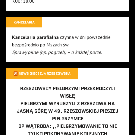
7.00; 18.00
KANCELARIA
Kancelaria parafialna
czynna w dni powszednie
bezpośrednio po Mszach św.
Sprawy pilne (np. pogrzeb) – o każdej porze.
NEWS DIECEZJA RZESZOWSKA
RZESZOWSCY PIELGRZYMI PRZEKROCZYLI
WISŁĘ
PIELGRZYMI WYRUSZYLI Z RZESZOWA NA
JASNĄ GÓRĘ W 49. RZESZOWSKIEJ PIESZEJ
PIELGRZYMCE
BP WĄTROBA: „PIELGRZYMOWANIE TO NIE
TYLKO POKONYWANIE KOLEJNYCH