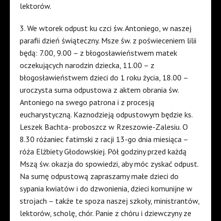
lektorów.
3. We wtorek odpust ku czci św. Antoniego, w naszej
parafii dzień świąteczny. Msze św. z poświeceniem lilii
będą: 7.00, 9.00 – z błogosławieństwem matek
oczekujących narodzin dziecka, 11.00 – z
błogosławieństwem dzieci do 1 roku życia, 18.00 –
uroczysta suma odpustowa z aktem obrania św.
Antoniego na swego patrona i z procesją
eucharystyczną. Kaznodzieją odpustowym będzie ks.
Leszek Bachta- proboszcz w Rzeszowie-Zalesiu. O
8.30 różaniec fatimski z racji 13-go dnia miesiąca –
róża Elżbiety Głodowskiej. Pół godziny przed każdą
Mszą św. okazja do spowiedzi, aby móc zyskać odpust.
Na sumę odpustową zapraszamy małe dzieci do
sypania kwiatów i do dzwonienia, dzieci komunijne w
strojach – także te spoza naszej szkoły, ministrantów,
lektorów, scholę, chór. Panie z chóru i dziewczyny ze