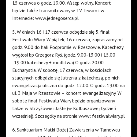
15 czerwca o godz. 19.00. Wstęp wolny. Koncert
będzie także transmitowany w TV Trwam i w
Internecie: www.jednegoserca.pl.
5. W dniach 16 i 17 czerwca odbędzie się 5. finał
Festiwalu Wiary. W piątek, 16 czerwca, zapraszamy od
godz. 9.00 do hali Podpromie w Rzeszowie. Katechezy
wygłosi bp Grzegorz Ryś. (godz. 9.00-13.00 i 15.00
-19.00 katechezy + modlitwa) O godz. 20.00
Eucharystia. W sobotę, 17 czerwca, w kościołach
stacyjnych odbędzie się Jutrznia z katechezą, po nich
ewangelizacja uliczna do godz. 12.00. O godz. 19.00 na
ul. 3 Maja w Rzeszowie – koncert ewangelizacyjny. W
sobotę finał Festiwalu Wiary będzie organizowany
także w Strzyżowie i Jaśle (w Kolbuszowej tydzień
wcześniej). Szczegóły na stronie www: festiwalwiary.pl
6. Sanktuarium Matki Bożej Zawierzenia w Tarnowcu