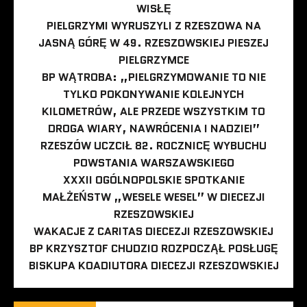
WISŁĘ
PIELGRZYMI WYRUSZYLI Z RZESZOWA NA
JASNĄ GÓRĘ W 49. RZESZOWSKIEJ PIESZEJ
PIELGRZYMCE
BP WĄTROBA: „PIELGRZYMOWANIE TO NIE
TYLKO POKONYWANIE KOLEJNYCH
KILOMETRÓW, ALE PRZEDE WSZYSTKIM TO
DROGA WIARY, NAWRÓCENIA I NADZIEI”
RZESZÓW UCZCIŁ 82. ROCZNICĘ WYBUCHU
POWSTANIA WARSZAWSKIEGO
XXXII OGÓLNOPOLSKIE SPOTKANIE
MAŁŻEŃSTW „WESELE WESEL” W DIECEZJI
RZESZOWSKIEJ
WAKACJE Z CARITAS DIECEZJI RZESZOWSKIEJ
BP KRZYSZTOF CHUDZIO ROZPOCZĄŁ POSŁUGĘ
BISKUPA KOADIUTORA DIECEZJI RZESZOWSKIEJ