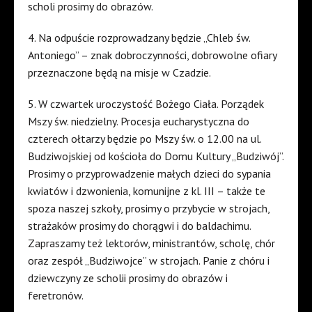
scholi prosimy do obrazów.
4. Na odpuście rozprowadzany będzie „Chleb św.
Antoniego” – znak dobroczynności, dobrowolne ofiary
przeznaczone będą na misje w Czadzie.
5. W czwartek uroczystość Bożego Ciała. Porządek
Mszy św. niedzielny. Procesja eucharystyczna do
czterech ołtarzy będzie po Mszy św. o 12.00 na ul.
Budziwojskiej od kościoła do Domu Kultury „Budziwój”.
Prosimy o przyprowadzenie małych dzieci do sypania
kwiatów i dzwonienia, komunijne z kl. III – także te
spoza naszej szkoły, prosimy o przybycie w strojach,
strażaków prosimy do chorągwi i do baldachimu.
Zapraszamy też lektorów, ministrantów, scholę, chór
oraz zespół „Budziwojce” w strojach. Panie z chóru i
dziewczyny ze scholii prosimy do obrazów i
feretronów.