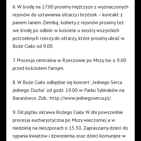
6. W środę na 17.00 prosimy mężczyzn z wyznaczonych
rejonów do ustawienia ołtarzy i brzózek – kontakt z
panem Janem Ziembą; kobiety z rejonów prosimy też
we środę po odbiór w kościele u siostry wszystkich
potrzebnych rzeczy do ołtarzy, które prosimy ubrać w
Boże Ciało od 9.00.
7. Procesja centralna w Rzeszowie po Mszy św. o 9.00
przed kościołem farnym.
8. W Boże Ciało odbędzie się koncert „Jednego Serca
jednego Ducha” od godz. 19.00 w Parku Sybiraków na
Baranówce. Zob.: http://www.jednegoserca.pl/.
9. Od piątku oktawa Bożego Ciała. W dni powszednie
procesja eucharystyczna po Mszy wieczornej a w
niedzielę na nieszporach o 15.30. Zapraszamy dzieci do
sypania kwiatów i dzwonienia oraz dzieci komunijne w