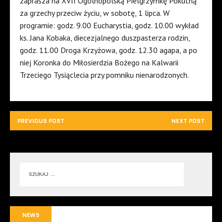
zaprasza na XVII Ogólnopolską Pielgrzymkę Pokutną
za grzechy przeciw życiu, w sobotę, 1 lipca. W
programie: godz. 9.00 Eucharystia, godz. 10.00 wykład
ks. Jana Kobaka, diecezjalnego duszpasterza rodzin,
godz. 11.00 Droga Krzyżowa, godz. 12.30 agapa, a po
niej Koronka do Miłosierdzia Bożego na Kalwarii
Trzeciego Tysiąclecia przy pomniku nienarodzonych.
PREVIOUS POST
NEXT POST
NEWS