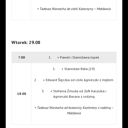
+ Tadeusz Warzocha do córki Katarzyny – Mołdawia
Wtorek: 29.08
7.00
1. + Paweł i Stanisława Jopek
1. + Stanisław Bała (29)
2. + Edward Ślęczka od córki Agnieszki z mężem
3. + Stefania Żmuda od Zofii Kaszuba i
18.00
Agnieszki Basara z rodziną
+ Tadeusz Warzocha od bratanicy Kazimiery z rodziną –
Mołdawia