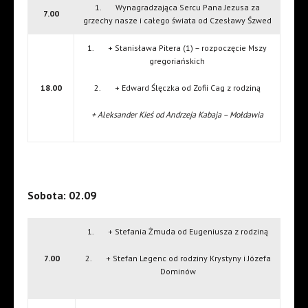
1. Wynagradzająca Sercu Pana Jezusa za
7.00
grzechy nasze i całego świata od Czesławy Śzwed
1. + Stanisława Pitera (1) – rozpoczęcie Mszy
gregoriańskich
18.00
2. + Edward Ślęczka od Zofii Cag z rodziną
+ Aleksander Kieś od Andrzeja Kabaja – Mołdawia
Sobota: 02.09
1. + Stefania Żmuda od Eugeniusza z rodziną
7.00
2. + Stefan Legenc od rodziny Krystyny i Józefa
Dominów