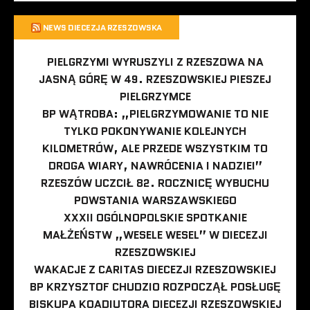
NEWS DIECEZJA RZESZOWSKA
PIELGRZYMI WYRUSZYLI Z RZESZOWA NA
JASNĄ GÓRĘ W 49. RZESZOWSKIEJ PIESZEJ
PIELGRZYMCE
BP WĄTROBA: „PIELGRZYMOWANIE TO NIE
TYLKO POKONYWANIE KOLEJNYCH
KILOMETRÓW, ALE PRZEDE WSZYSTKIM TO
DROGA WIARY, NAWRÓCENIA I NADZIEI”
RZESZÓW UCZCIŁ 82. ROCZNICĘ WYBUCHU
POWSTANIA WARSZAWSKIEGO
XXXII OGÓLNOPOLSKIE SPOTKANIE
MAŁŻEŃSTW „WESELE WESEL” W DIECEZJI
RZESZOWSKIEJ
WAKACJE Z CARITAS DIECEZJI RZESZOWSKIEJ
BP KRZYSZTOF CHUDZIO ROZPOCZĄŁ POSŁUGĘ
BISKUPA KOADIUTORA DIECEZJI RZESZOWSKIEJ