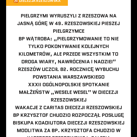
DIECEZJA RZESZOWSKA
PIELGRZYMI WYRUSZYLI Z RZESZOWA NA
JASNĄ GÓRĘ W 49. RZESZOWSKIEJ PIESZEJ
PIELGRZYMCE
BP WĄTROBA: „PIELGRZYMOWANIE TO NIE
TYLKO POKONYWANIE KOLEJNYCH
KILOMETRÓW, ALE PRZEDE WSZYSTKIM TO
DROGA WIARY, NAWRÓCENIA I NADZIEI”
RZESZÓW UCZCIŁ 82. ROCZNICĘ WYBUCHU
POWSTANIA WARSZAWSKIEGO
XXXII OGÓLNOPOLSKIE SPOTKANIE
MAŁŻEŃSTW „WESELE WESEL” W DIECEZJI
RZESZOWSKIEJ
WAKACJE Z CARITAS DIECEZJI RZESZOWSKIEJ
BP KRZYSZTOF CHUDZIO ROZPOCZĄŁ POSŁUGĘ
BISKUPA KOADIUTORA DIECEZJI RZESZOWSKIEJ
MODLITWA ZA BP. KRZYSZTOFA CHUDZIO W