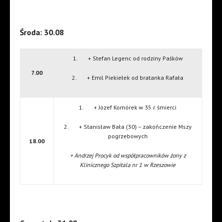
Środa: 30.08
1. + Stefan Legenc od rodziny Paśków
7.00
2. + Emil Piekiełek od bratanka Rafała
1. + Józef Komórek w 35 r. śmierci
2. + Stanisław Bała (30) – zakończenie Mszy
pogrzebowych
18.00
+ Andrzej Procyk od współpracowników żony z
Klinicznego Szpitala nr 1 w Rzeszowie