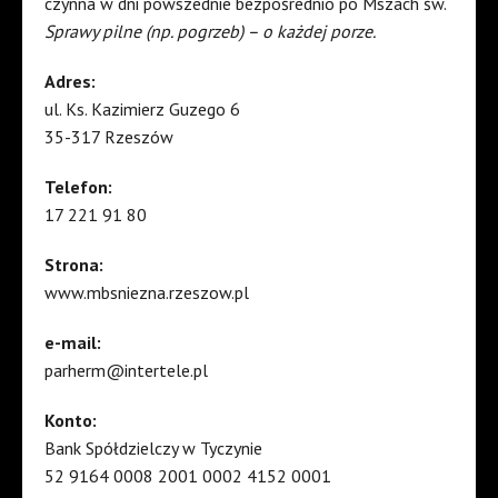
czynna w dni powszednie bezpośrednio po Mszach św.
Sprawy pilne (np. pogrzeb) – o każdej porze.
Adres:
ul. Ks. Kazimierz Guzego 6
35-317 Rzeszów
Telefon:
17 221 91 80
Strona:
www.mbsniezna.rzeszow.pl
e-mail:
parherm@intertele.pl
Konto:
Bank Spółdzielczy w Tyczynie
52 9164 0008 2001 0002 4152 0001