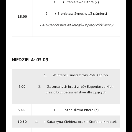
1. + Stanisława Pitera (2)
2. + Bronisław Synoś w 13 r. śmierci
18.00
+ Aleksander Kieś od kolegów z pracy córki Iwony
NIEDZIELA: 03.09
1. W intencji sióstr z róży Zofii Kapłon
7.00
2. Za zmarłych braci z róży Eugeniusza Nitki
oraz o błogosławieństwo dla żyjących
9.00
1. + Stanisława Pitera (3)
10.30
1. + Katarzyna Ciebiera oraz + Stefania Kmiotek