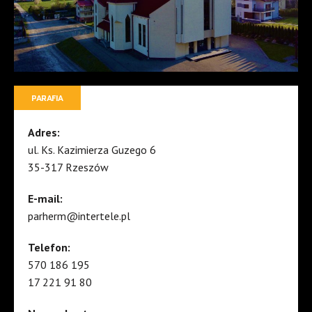
PARAFIA
Adres:
ul. Ks. Kazimierza Guzego 6
35-317 Rzeszów
E-mail:
parherm@intertele.pl
Telefon:
570 186 195
17 221 91 80