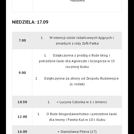
Mołdawia
NIEDZIELA: 17.09
1. W intencji sióstr różańcowych żyjących i
7.00
zmarłych z róży Zofii Pałka
1. Dziękczynna z prośbą o Boże błog. i
potrzebne łaski dla Agnieszki i Grzegorza w 15
rocznicę ślubu
9.00
2. Dziękczynna za zbiory od Zespołu Budziwojce
(x. rodak)
10.30
1. + Lucyna Członka w 1 r. śmierci
1. O Boże błogosławieństwo i potrzebne łaski
12.00
dla Iwony i Pawła Kuś w 10 r. ślubu
16.00
+ Stanisława Pitera (17)