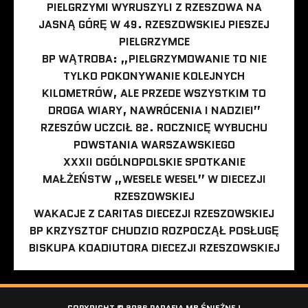
PIELGRZYMI WYRUSZYLI Z RZESZOWA NA
JASNĄ GÓRĘ W 49. RZESZOWSKIEJ PIESZEJ
PIELGRZYMCE
BP WĄTROBA: „PIELGRZYMOWANIE TO NIE
TYLKO POKONYWANIE KOLEJNYCH
KILOMETRÓW, ALE PRZEDE WSZYSTKIM TO
DROGA WIARY, NAWRÓCENIA I NADZIEI”
RZESZÓW UCZCIŁ 82. ROCZNICĘ WYBUCHU
POWSTANIA WARSZAWSKIEGO
XXXII OGÓLNOPOLSKIE SPOTKANIE
MAŁŻEŃSTW „WESELE WESEL” W DIECEZJI
RZESZOWSKIEJ
WAKACJE Z CARITAS DIECEZJI RZESZOWSKIEJ
BP KRZYSZTOF CHUDZIO ROZPOCZĄŁ POSŁUGĘ
BISKUPA KOADIUTORA DIECEZJI RZESZOWSKIEJ
COPYRIGHT © 2026 PARAFIA MB ŚNIEŻNEJ