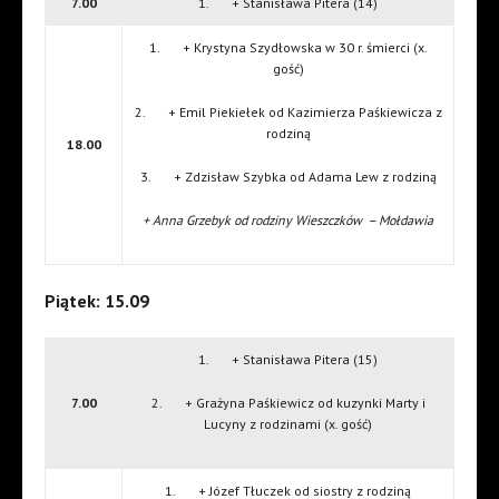
7.00
1. + Stanisława Pitera (14)
1. + Krystyna Szydłowska w 30 r. śmierci (x.
gość)
2. + Emil Piekiełek od Kazimierza Paśkiewicza z
rodziną
18.00
3. + Zdzisław Szybka od Adama Lew z rodziną
+ Anna Grzebyk od rodziny Wieszczków – Mołdawia
Piątek: 15.09
1. + Stanisława Pitera (15)
7.00
2. + Grażyna Paśkiewicz od kuzynki Marty i
Lucyny z rodzinami (x. gość)
1. + Józef Tłuczek od siostry z rodziną