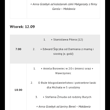
+ Anna Grzebyk od koleżanek córki Małgorzaty z firmy
Garola – Mołdawia
Wtorek: 12.09
1. + Stanisława Pitera (12)
7.00
2. + Edward Ślęczka od Damiana z mamą i
siostrą (x. gość)
1. + Aniela Borowiec w 20 r. śmierci oraz +
Wawrzyniec
2. O Boże błogosławieństwo i potrzebne łaski
dla Michała w 5 urodziny
18.00
3. + Stefania Żmuda od rodziny Burych
+ Anna Grzebyk od Janiny Bereś – Mołdawia