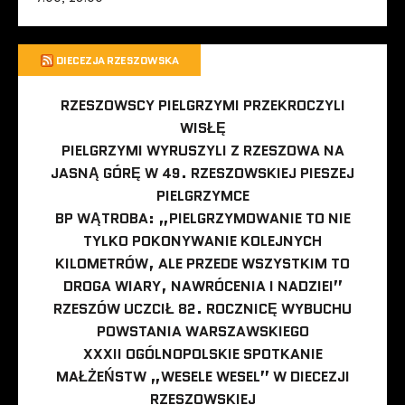
DIECEZJA RZESZOWSKA
RZESZOWSCY PIELGRZYMI PRZEKROCZYLI
WISŁĘ
PIELGRZYMI WYRUSZYLI Z RZESZOWA NA
JASNĄ GÓRĘ W 49. RZESZOWSKIEJ PIESZEJ
PIELGRZYMCE
BP WĄTROBA: „PIELGRZYMOWANIE TO NIE
TYLKO POKONYWANIE KOLEJNYCH
KILOMETRÓW, ALE PRZEDE WSZYSTKIM TO
DROGA WIARY, NAWRÓCENIA I NADZIEI”
RZESZÓW UCZCIŁ 82. ROCZNICĘ WYBUCHU
POWSTANIA WARSZAWSKIEGO
XXXII OGÓLNOPOLSKIE SPOTKANIE
MAŁŻEŃSTW „WESELE WESEL” W DIECEZJI
RZESZOWSKIEJ