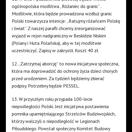
ogólnopolska modlitwa „Różaniec do granic” .
Modlitwie, która będzie prowadzona wzdłuż granic
Polski towarzysza intencje: „Ratujmy różańcem Polskę
i świat”. Z naszej parafii chcemy zreorganizować
wyjazd w rejon nadgraniczny w Beskidzie Niskim
(Polany i Huta Polańska), aby w tej modlitwie
uczestniczyć. Zapisy w zakrystii. Koszt 40 zł.
12. „Zatrzymaj aborcję” to nowa inicjatywa społeczna,
która ma doprowadzić do ochrony życia dzieci chorych
przed urodzeniem. Za tydzień będziemy zbierać
podpisy. Potrzebny będzie PESSEL.
13. W przyszłym roku przypada 100-lecie
niepodległości Polski. Jest inicjatywa postawienia
pomnika upamiętniającego Strzelców Budziwojskich,
którzy walczyli o niepodległość w Legionach
Piłsudskiego. Powstał społeczny Komitet Budowy