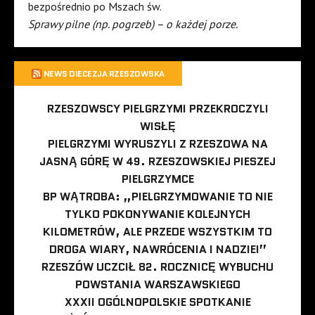
bezpośrednio po Mszach św.
Sprawy pilne (np. pogrzeb) – o każdej porze.
NEWS DIECEZJA RZESZOWSKA
RZESZOWSCY PIELGRZYMI PRZEKROCZYLI
WISŁĘ
PIELGRZYMI WYRUSZYLI Z RZESZOWA NA
JASNĄ GÓRĘ W 49. RZESZOWSKIEJ PIESZEJ
PIELGRZYMCE
BP WĄTROBA: „PIELGRZYMOWANIE TO NIE
TYLKO POKONYWANIE KOLEJNYCH
KILOMETRÓW, ALE PRZEDE WSZYSTKIM TO
DROGA WIARY, NAWRÓCENIA I NADZIEI”
RZESZÓW UCZCIŁ 82. ROCZNICĘ WYBUCHU
POWSTANIA WARSZAWSKIEGO
XXXII OGÓLNOPOLSKIE SPOTKANIE