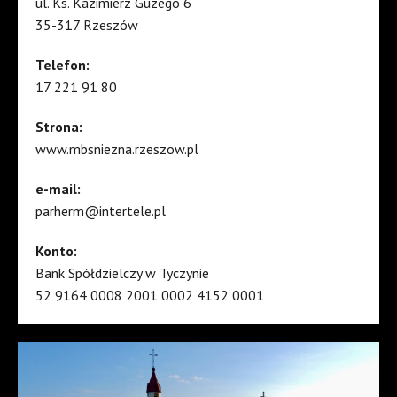
ul. Ks. Kazimierz Guzego 6
35-317 Rzeszów
Telefon:
17 221 91 80
Strona:
www.mbsniezna.rzeszow.pl
e-mail:
parherm@intertele.pl
Konto:
Bank Spółdzielczy w Tyczynie
52 9164 0008 2001 0002 4152 0001