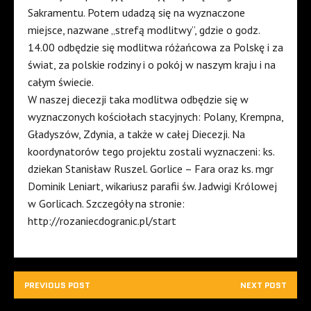
Sakramentu. Potem udadzą się na wyznaczone
miejsce, nazwane „strefą modlitwy”, gdzie o godz.
14.00 odbędzie się modlitwa różańcowa za Polskę i za
świat, za polskie rodziny i o pokój w naszym kraju i na
całym świecie.
W naszej diecezji taka modlitwa odbędzie się w
wyznaczonych kościołach stacyjnych: Polany, Krempna,
Gładyszów, Zdynia, a także w całej Diecezji. Na
koordynatorów tego projektu zostali wyznaczeni: ks.
dziekan Stanisław Ruszel. Gorlice – Fara oraz ks. mgr
Dominik Leniart, wikariusz parafii św. Jadwigi Królowej
w Gorlicach. Szczegóły na stronie:
http://rozaniecdogranic.pl/start
PREVIOUS POST
NEXT POST