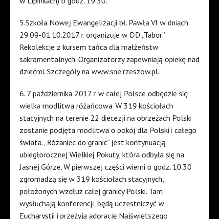
w Lipinkach) o godz. 19.30.
5.Szkoła Nowej Ewangelizacji bł. Pawła VI w dniach
29.09-01.10.2017 r. organizuje w DD „Tabor”
Rekolekcje z kursem tańca dla małżeństw
sakramentalnych. Organizatorzy zapewniają opiekę nad
dziećmi. Szczegóły na www.sne.rzeszow.pl.
6. 7 października 2017 r. w całej Polsce odbędzie się
wielka modlitwa różańcowa. W 319 kościołach
stacyjnych na terenie 22 diecezji na obrzeżach Polski
zostanie podjęta modlitwa o pokój dla Polski i całego
świata. „Różaniec do granic” jest kontynuacją
ubiegłorocznej Wielkiej Pokuty, która odbyła się na
Jasnej Górze. W pierwszej części wierni o godz. 10.30
zgromadzą się w 319 kościołach stacyjnych,
położonych wzdłuż całej granicy Polski. Tam
wysłuchają konferencji, będą uczestniczyć w
Eucharystii i przeżyją adorację Najświętszego