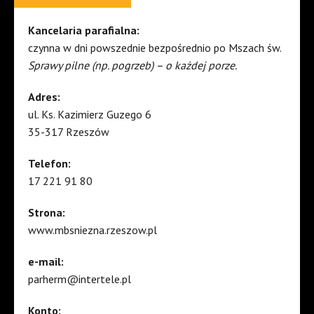
Kancelaria parafialna:
czynna w dni powszednie bezpośrednio po Mszach św.
Sprawy pilne (np. pogrzeb) – o każdej porze.
Adres:
ul. Ks. Kazimierz Guzego 6
35-317 Rzeszów
Telefon:
17 221 91 80
Strona:
www.mbsniezna.rzeszow.pl
e-mail:
parherm@intertele.pl
Konto: