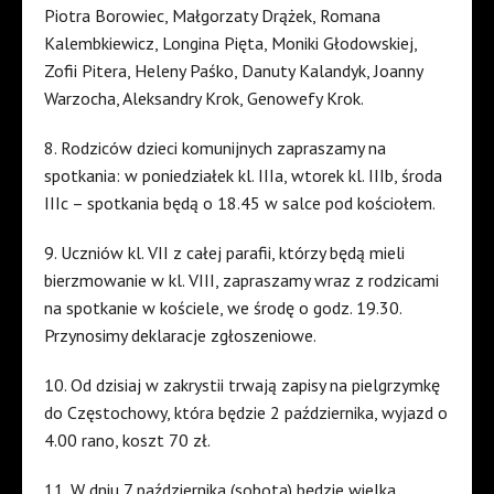
Piotra Borowiec, Małgorzaty Drążek, Romana
Kalembkiewicz, Longina Pięta, Moniki Głodowskiej,
Zofii Pitera, Heleny Paśko, Danuty Kalandyk, Joanny
Warzocha, Aleksandry Krok, Genowefy Krok.
8. Rodziców dzieci komunijnych zapraszamy na
spotkania: w poniedziałek kl. IIIa, wtorek kl. IIIb, środa
IIIc – spotkania będą o 18.45 w salce pod kościołem.
9. Uczniów kl. VII z całej parafii, którzy będą mieli
bierzmowanie w kl. VIII, zapraszamy wraz z rodzicami
na spotkanie w kościele, we środę o godz. 19.30.
Przynosimy deklaracje zgłoszeniowe.
10. Od dzisiaj w zakrystii trwają zapisy na pielgrzymkę
do Częstochowy, która będzie 2 października, wyjazd o
4.00 rano, koszt 70 zł.
11. W dniu 7 października (sobota) będzie wielka