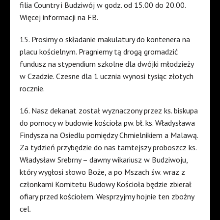
filia Country i Budziwój w godz. od 15.00 do 20.00.
Więcej informacji na FB.
15. Prosimy o składanie makulatury do kontenera na
placu kościelnym. Pragniemy tą drogą gromadzić
fundusz na stypendium szkolne dla dwójki młodzieży
w Czadzie. Czesne dla 1 ucznia wynosi tysiąc złotych
rocznie.
16. Nasz dekanat został wyznaczony przez ks. biskupa
do pomocy w budowie kościoła pw. bł. ks. Władysława
Findysza na Osiedlu pomiędzy Chmielnikiem a Malawą.
Za tydzień przybędzie do nas tamtejszy proboszcz ks.
Władysław Srebrny – dawny wikariusz w Budziwoju,
który wygłosi słowo Boże, a po Mszach św. wraz z
członkami Komitetu Budowy Kościoła będzie zbierał
ofiary przed kościołem. Wesprzyjmy hojnie ten zbożny
cel.