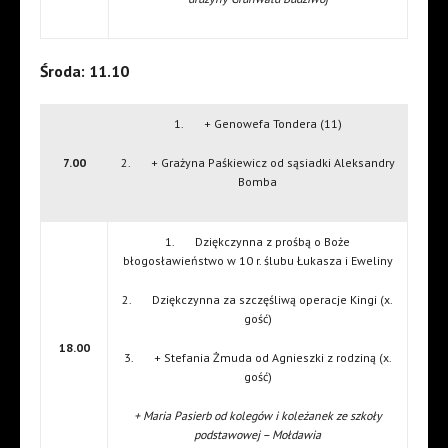
Środa: 11.10
1. + Genowefa Tondera (11)
7.00
2. + Grażyna Paśkiewicz od sąsiadki Aleksandry
Bomba
1. Dziękczynna z prośbą o Boże
błogosławieństwo w 10 r. ślubu Łukasza i Eweliny
2. Dziękczynna za szczęśliwą operacje Kingi (x.
gość)
18.00
3. + Stefania Żmuda od Agnieszki z rodziną (x.
gość)
+ Maria Pasierb od kolegów i koleżanek ze szkoły
podstawowej – Mołdawia