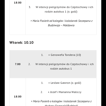
18.00
3. W intencji pielgrzymów do Częstochowy i ich
rodzin autobus 1 (x. gość)
+ Maria Pasierb od kolegów i koleżanek Szczepana z
Budziwoja – Mołdawia
Wtorek: 10.10
1. + Genowefa Tondera (10)
7.00
2. W intencji pielgrzymów do Częstochowy i ich
rodzin autobus 1
1. + Lesław Gawron (x. gość)
2. + Józef i Marianna Waliccy
18.00
+ Maria Pasierb o kolegów i koleżanek Szczepana z
drużyny Grunwald Budziwój