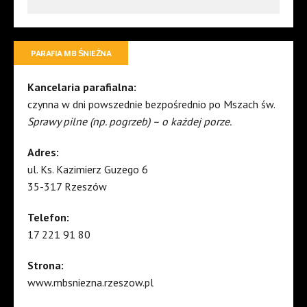
PARAFIA MB ŚNIEŻNA
Kancelaria parafialna:
czynna w dni powszednie bezpośrednio po Mszach św.
Sprawy pilne (np. pogrzeb) – o każdej porze.
Adres:
ul. Ks. Kazimierz Guzego 6
35-317 Rzeszów
Telefon:
17 221 91 80
Strona:
www.mbsniezna.rzeszow.pl