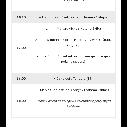
Teresy Basiura
10.30
+ Franciszek , Józef, Tomasz i Joanna Nalepa
1. + Marian, Michał, Helena Skiba
2. + W intencji Piotra i Małgorzaty w 20 r. ślubu
(x. gość)
12.00
3. + Beata Prasoł od narzeczonego Toniego z
rodziną (x. gość)
16.00
+ Genowefa Tondera (15)
+ Justyna Tobiasz od Krystyny i Adama Tobiasz
18.00
+ Maria Pasierb od kolegów i koleżanek z pracy męża-
Mołdawia