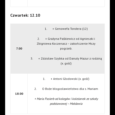
Czwartek: 12.10
1. + Genowefa Tondera (12)
2. + Grażyna Paśkiewicz od Agnieszki i
Zbigniewa Koczenasz – zakończenie Mszy
7.00
pogrzeb.
3. + Zdzisław Szybka od Danuty Mazur z rodziną
(x. gość)
1. + Antoni Głodowski (x. gość)
2. O Boże błogosławieństwo dla s. Mariam
18.00
+ Maria Pasierb od kolegów i koleżanek ze szkoły
podstawowej – Mołdawia