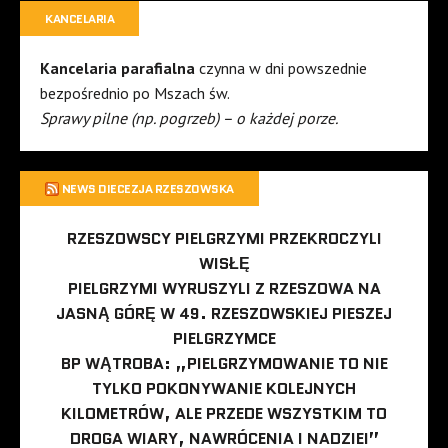
KANCELARIA
Kancelaria parafialna
czynna w dni powszednie
bezpośrednio po Mszach św.
Sprawy pilne (np. pogrzeb) – o każdej porze.
NEWS DIECEZJA RZESZOWSKA
RZESZOWSCY PIELGRZYMI PRZEKROCZYLI
WISŁĘ
PIELGRZYMI WYRUSZYLI Z RZESZOWA NA
JASNĄ GÓRĘ W 49. RZESZOWSKIEJ PIESZEJ
PIELGRZYMCE
BP WĄTROBA: „PIELGRZYMOWANIE TO NIE
TYLKO POKONYWANIE KOLEJNYCH
KILOMETRÓW, ALE PRZEDE WSZYSTKIM TO
DROGA WIARY, NAWRÓCENIA I NADZIEI”