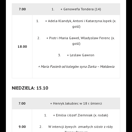
7.00
1. + Genowefa Tondera (14)
1. + Adela Klandyk, Antoni i Katarzyna Jopek (x.
gość)
2. + Piotr i Maria Gaweł, Władysław Ferenc (x.
gość)
18.00
3. + Lesław Gawron
+ Maria Pasierb od kolegów syna Darka – Mołdawia
NIEDZIELA: 15.10
7.00
+ Henryk Jakubiec w 18 r. śmierci
1. + Emilia i Józef Ziemniak (x. rodak)
9.00
2. W intencji żywych zmarłych sióstr z róży