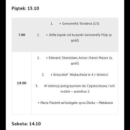
Piątek: 13.10
1. + Genowefa Tondera (13)
7.00
2. + Zofia Jopek od kuzynki Genowefy Filip (x.
gość)
1. + Edward, Stanisław, Anna i Karol Mazur (x.
gość)
2. + Krzysztof Wojtachnia w 4 r. śmierci
18.00
3. W intencji pielgrzymów do Częstochowy i ich
rodzin – autobus 2
+ Maria Pasierb od kolegów syna Darka – Mołdawia
Sobota: 14.10