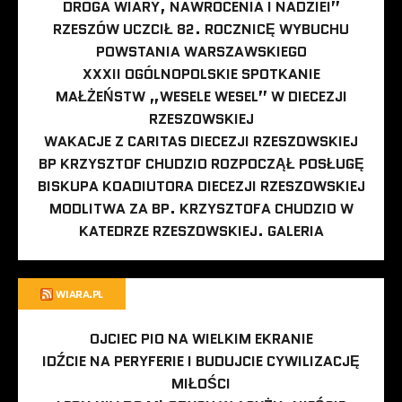
DROGA WIARY, NAWRÓCENIA I NADZIEI”
RZESZÓW UCZCIŁ 82. ROCZNICĘ WYBUCHU
POWSTANIA WARSZAWSKIEGO
XXXII OGÓLNOPOLSKIE SPOTKANIE
MAŁŻEŃSTW „WESELE WESEL” W DIECEZJI
RZESZOWSKIEJ
WAKACJE Z CARITAS DIECEZJI RZESZOWSKIEJ
BP KRZYSZTOF CHUDZIO ROZPOCZĄŁ POSŁUGĘ
BISKUPA KOADIUTORA DIECEZJI RZESZOWSKIEJ
MODLITWA ZA BP. KRZYSZTOFA CHUDZIO W
KATEDRZE RZESZOWSKIEJ. GALERIA
WIARA.PL
OJCIEC PIO NA WIELKIM EKRANIE
IDŹCIE NA PERYFERIE I BUDUJCIE CYWILIZACJĘ
MIŁOŚCI