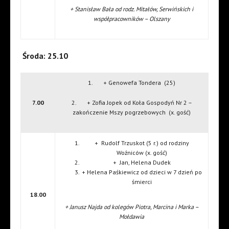
+ Stanisław Bała od rodz. Mitałów, Serwińskich i
współpracowników – Olszany
Środa: 25.10
1. + Genowefa Tondera (25)
7.00
2. + Zofia Jopek od Koła Gospodyń Nr 2 –
zakończenie Mszy pogrzebowych (x. gość)
+ Rudolf Trzuskot (5 r.) od rodziny
Woźniców (x. gość)
+ Jan, Helena Dudek
+ Helena Paśkiewicz od dzieci w 7 dzień po
śmierci
18.00
+ Janusz Najda od kolegów Piotra, Marcina i Marka –
Mołdawia