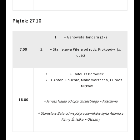
Piątek: 27.10
1. + Genowefa Tondera (27)
7.00
2. + Stanisława Pitera od rodz. Prokopów (x.
gość)
+ Tadeusz Borowiec
+ Antoni Chuchla, Maria warzocha, ++ rodz.
Miłków
18.00
+ Janusz Najda od ojca chrzestnego – Mołdawia
+ Stanisław Bała od współpracowników syna Adama z
Firmy Śnieżka – Olszany