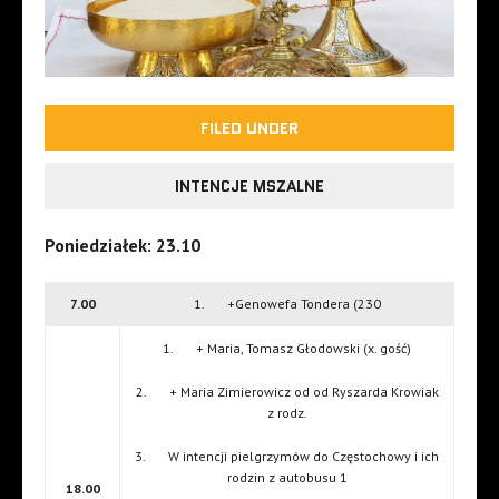
FILED UNDER
INTENCJE MSZALNE
Poniedziałek: 23.10
7.00
1. +Genowefa Tondera (230
1. + Maria, Tomasz Głodowski (x. gość)
2. + Maria Zimierowicz od od Ryszarda Krowiak
z rodz.
3. W intencji pielgrzymów do Częstochowy i ich
rodzin z autobusu 1
18.00