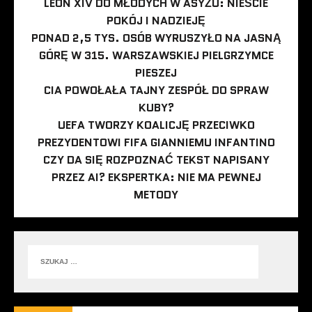
LEON XIV DO MŁODYCH W ASYŻU: NIEŚCIE
POKÓJ I NADZIEJĘ
PONAD 2,5 TYS. OSÓB WYRUSZYŁO NA JASNĄ
GÓRĘ W 315. WARSZAWSKIEJ PIELGRZYMCE
PIESZEJ
CIA POWOŁAŁA TAJNY ZESPÓŁ DO SPRAW
KUBY?
UEFA TWORZY KOALICJĘ PRZECIWKO
PREZYDENTOWI FIFA GIANNIEMU INFANTINO
CZY DA SIĘ ROZPOZNAĆ TEKST NAPISANY
PRZEZ AI? EKSPERTKA: NIE MA PEWNEJ
METODY