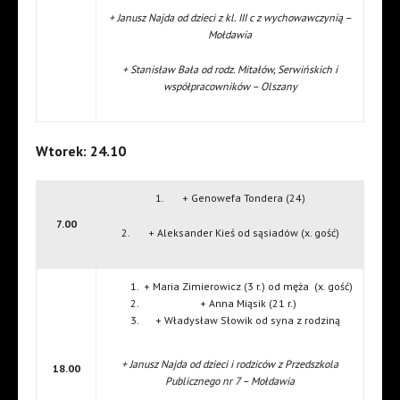
+ Janusz Najda od dzieci z kl. III c z wychowawczynią –
Mołdawia
+ Stanisław Bała od rodz. Mitałów, Serwińskich i
współpracowników – Olszany
Wtorek: 24.10
1. + Genowefa Tondera (24)
7.00
2. + Aleksander Kieś od sąsiadów (x. gość)
+ Maria Zimierowicz (3 r.) od męża (x. gość)
+ Anna Miąsik (21 r.)
+ Władysław Słowik od syna z rodziną
+ Janusz Najda od dzieci i rodziców z Przedszkola
18.00
Publicznego nr 7 – Mołdawia