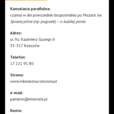
Kancelaria parafialna:
czynna w dni powszednie bezpośrednio po Mszach św.
Sprawy pilne (np. pogrzeb) – o każdej porze.
Adres:
ul. Ks. Kazimierz Guzego 6
35-317 Rzeszów
Telefon:
17 221 91 80
Strona:
www.mbsniezna.rzeszow.pl
e-mail:
parherm@intertele.pl
Konto: