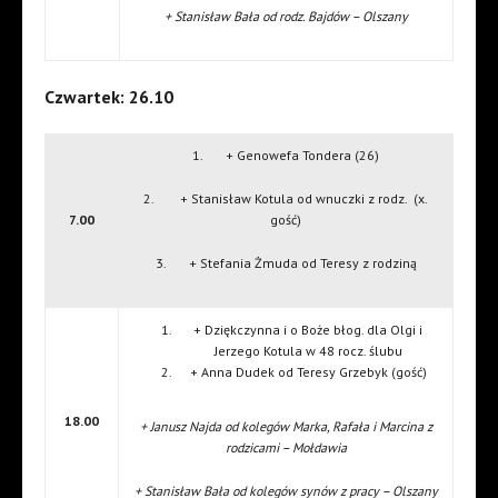
+ Stanisław Bała od rodz. Bajdów – Olszany
Czwartek: 26.10
1. + Genowefa Tondera (26)
2. + Stanisław Kotula od wnuczki z rodz. (x.
7.00
gość)
3. + Stefania Żmuda od Teresy z rodziną
+ Dziękczynna i o Boże błog. dla Olgi i
Jerzego Kotula w 48 rocz. ślubu
+ Anna Dudek od Teresy Grzebyk (gość)
18.00
+ Janusz Najda od kolegów Marka, Rafała i Marcina z
rodzicami – Mołdawia
+ Stanisław Bała od kolegów synów z pracy – Olszany