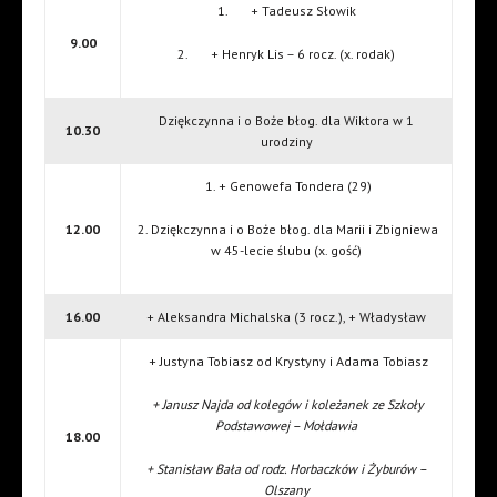
1. + Tadeusz Słowik
9.00
2. + Henryk Lis – 6 rocz. (x. rodak)
Dziękczynna i o Boże błog. dla Wiktora w 1
10.30
urodziny
1. + Genowefa Tondera (29)
12.00
2. Dziękczynna i o Boże błog. dla Marii i Zbigniewa
w 45-lecie ślubu (x. gość)
16.00
+ Aleksandra Michalska (3 rocz.), + Władysław
+ Justyna Tobiasz od Krystyny i Adama Tobiasz
+ Janusz Najda od kolegów i koleżanek ze Szkoły
Podstawowej – Mołdawia
18.00
+ Stanisław Bała od rodz. Horbaczków i Żyburów –
Olszany