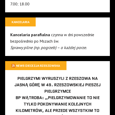
7.00; 18.00
KANCELARIA
Kancelaria parafialna
czynna w dni powszednie
bezpośrednio po Mszach św.
Sprawy pilne (np. pogrzeb) – o każdej porze.
NEWS DIECEZJA RZESZOWSKA
PIELGRZYMI WYRUSZYLI Z RZESZOWA NA
JASNĄ GÓRĘ W 49. RZESZOWSKIEJ PIESZEJ
PIELGRZYMCE
BP WĄTROBA: „PIELGRZYMOWANIE TO NIE
TYLKO POKONYWANIE KOLEJNYCH
KILOMETRÓW, ALE PRZEDE WSZYSTKIM TO