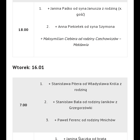
1. + Janina Paśko od syna Janusza z rodziną (x.
gość)
2. + Anna Piekiełek od syna Szymona
18.00
+ Maksymilian Ciebiera od rodziny Czechowiczów –
Mołdawia
Wtorek: 16.01
1. + Stanisława Pitera od Władysława Króla z
rodziną
2. + Stanisław Bała od rodziny Janików z
7.00
Grzegorzówki
3. + Paweł Ferenc od rodziny Mnichów
1. + Janina Ślączka od brata