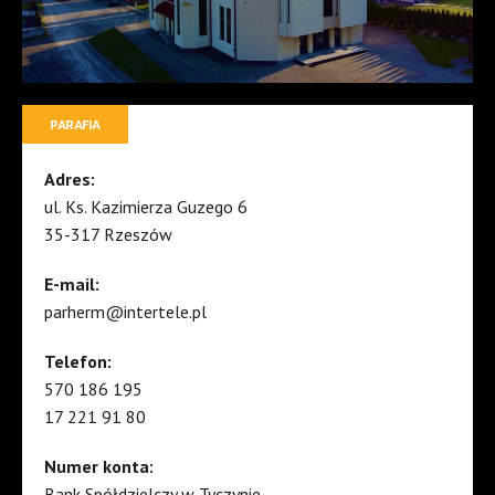
PARAFIA
Adres:
ul. Ks. Kazimierza Guzego 6
35-317 Rzeszów
E-mail:
parherm@intertele.pl
Telefon:
570 186 195
17 221 91 80
Numer konta:
Bank Spółdzielczy w Tyczynie