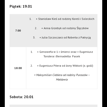
Piątek: 19.01
1. + Stanisław Kieś od rodziny Koreli i Soleckich
2. + Anna Grzebyk od rodziny Ślęczków
7.00
3. + Julia Szczoczarz od Roberta z Patrycją
1. + Genowefa w 1 r. śmierci oraz + Eugeniusz
Tondera i Bernadetta Pasek
2. + Eugeniusz Pitera od żony Wiktorii (x. gość)
18.00
+ Maksymilian Ciebiera od rodziny Puroszów –
Mołdawia
Sobota: 20.01