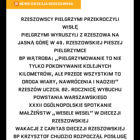
NEWS DIECEZJA RZESZOWSKA
RZESZOWSCY PIELGRZYMI PRZEKROCZYLI
WISŁĘ
PIELGRZYMI WYRUSZYLI Z RZESZOWA NA
JASNĄ GÓRĘ W 49. RZESZOWSKIEJ PIESZEJ
PIELGRZYMCE
BP WĄTROBA: „PIELGRZYMOWANIE TO NIE
TYLKO POKONYWANIE KOLEJNYCH
KILOMETRÓW, ALE PRZEDE WSZYSTKIM TO
DROGA WIARY, NAWRÓCENIA I NADZIEI”
RZESZÓW UCZCIŁ 82. ROCZNICĘ WYBUCHU
POWSTANIA WARSZAWSKIEGO
XXXII OGÓLNOPOLSKIE SPOTKANIE
MAŁŻEŃSTW „WESELE WESEL” W DIECEZJI
RZESZOWSKIEJ
WAKACJE Z CARITAS DIECEZJI RZESZOWSKIEJ
BP KRZYSZTOF CHUDZIO ROZPOCZĄŁ POSŁUGĘ