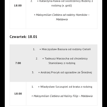
2. + Katarzyna Kawa od siostrzenicy Bożeny z
18.00
rodziną (x. gość)
+ Maksymilian Ciebiera od rodziny Homików –
Mołdawia
Czwartek: 18.01
1. + Mieczysław Basiura od rodziny Cieleń
2. + Tadeusz Warzocha od chrześnicy
7.00
Stanisławy z rodziną
3. + Andrzej Procyk od sąsiadów ze Śnieżnej
1. + Władysław Szczupiel od brata z rodziną
18.00
+ Maksymilian Ciebiera od Haliny Filip – Mołdawia