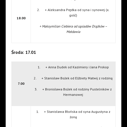
2. + Aleksandra Prędka od syna i synowej (x.
gość)
18.00
+ Maksymilian Ciebiera od sąsiadów Drążków –
Mołdawia
Środa: 17.01
1. + Anna Dudek od Kazimiery i Jana Prokop
2. + Stanisław Bożek od Elżbiety Matwij z rodziną
7.00
3. + Bronisława Bożek od rodziny Pustelników z
Hermanowej
1. + Stanisława Błońska od syna Augustyna z
żoną