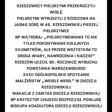
RZESZOWSCY PIELGRZYMI PRZEKROCZYLI
WISŁĘ
PIELGRZYMI WYRUSZYLI Z RZESZOWA NA
JASNĄ GÓRĘ W 49. RZESZOWSKIEJ PIESZEJ
PIELGRZYMCE
BP WĄTROBA: „PIELGRZYMOWANIE TO NIE
TYLKO POKONYWANIE KOLEJNYCH
KILOMETRÓW, ALE PRZEDE WSZYSTKIM TO
DROGA WIARY, NAWRÓCENIA I NADZIEI”
RZESZÓW UCZCIŁ 82. ROCZNICĘ WYBUCHU
POWSTANIA WARSZAWSKIEGO
XXXII OGÓLNOPOLSKIE SPOTKANIE
MAŁŻEŃSTW „WESELE WESEL” W DIECEZJI
RZESZOWSKIEJ
WAKACJE Z CARITAS DIECEZJI RZESZOWSKIEJ
BP KRZYSZTOF CHUDZIO ROZPOCZĄŁ POSŁUGĘ
BISKUPA KOADIUTORA DIECEZJI RZESZOWSKIEJ