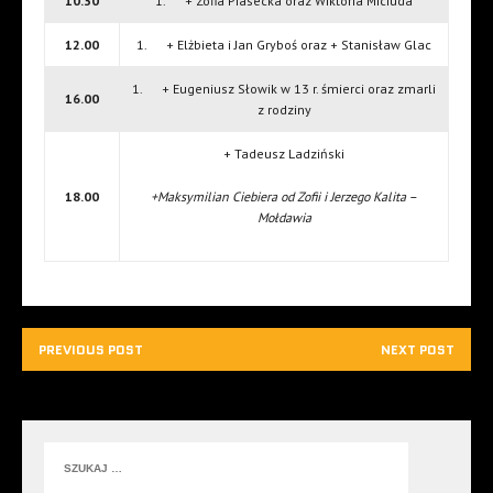
10.30
1. + Zofia Piasecka oraz Wiktoria Miciuda
12.00
1. + Elżbieta i Jan Gryboś oraz + Stanisław Glac
1. + Eugeniusz Słowik w 13 r. śmierci oraz zmarli
16.00
z rodziny
+ Tadeusz Ladziński
18.00
+Maksymilian Ciebiera od Zofii i Jerzego Kalita –
Mołdawia
PREVIOUS POST
NEXT POST