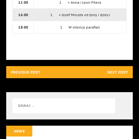
12.00
1. + Anna i Leon Pitera
16.00
1. + Józef Mrozek od żony i dzieci
18.00
1. W intencji parafian
PREVIOUS POST
NEXT POST
NEWS