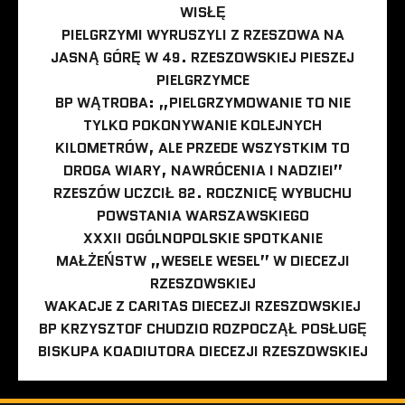
WISŁĘ
PIELGRZYMI WYRUSZYLI Z RZESZOWA NA
JASNĄ GÓRĘ W 49. RZESZOWSKIEJ PIESZEJ
PIELGRZYMCE
BP WĄTROBA: „PIELGRZYMOWANIE TO NIE
TYLKO POKONYWANIE KOLEJNYCH
KILOMETRÓW, ALE PRZEDE WSZYSTKIM TO
DROGA WIARY, NAWRÓCENIA I NADZIEI”
RZESZÓW UCZCIŁ 82. ROCZNICĘ WYBUCHU
POWSTANIA WARSZAWSKIEGO
XXXII OGÓLNOPOLSKIE SPOTKANIE
MAŁŻEŃSTW „WESELE WESEL” W DIECEZJI
RZESZOWSKIEJ
WAKACJE Z CARITAS DIECEZJI RZESZOWSKIEJ
BP KRZYSZTOF CHUDZIO ROZPOCZĄŁ POSŁUGĘ
BISKUPA KOADIUTORA DIECEZJI RZESZOWSKIEJ