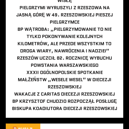
WISŁĘ
PIELGRZYMI WYRUSZYLI Z RZESZOWA NA
JASNĄ GÓRĘ W 49. RZESZOWSKIEJ PIESZEJ
PIELGRZYMCE
BP WĄTROBA: „PIELGRZYMOWANIE TO NIE
TYLKO POKONYWANIE KOLEJNYCH
KILOMETRÓW, ALE PRZEDE WSZYSTKIM TO
DROGA WIARY, NAWRÓCENIA I NADZIEI”
RZESZÓW UCZCIŁ 82. ROCZNICĘ WYBUCHU
POWSTANIA WARSZAWSKIEGO
XXXII OGÓLNOPOLSKIE SPOTKANIE
MAŁŻEŃSTW „WESELE WESEL” W DIECEZJI
RZESZOWSKIEJ
WAKACJE Z CARITAS DIECEZJI RZESZOWSKIEJ
BP KRZYSZTOF CHUDZIO ROZPOCZĄŁ POSŁUGĘ
BISKUPA KOADIUTORA DIECEZJI RZESZOWSKIEJ
WIARA.PL