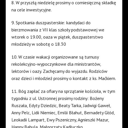
8. W przyszłą niedzielę prosimy o comiesięczną składkę
na cele inwestycyjne.
9. Spotkania duszpasterskie: kandydaci do
bierzmowania z VII klas szkoły podstawowej we
wtorek o 19.00, oaza w piątek, duszpasterstwo
młodzieży w sobotę o 18.30
10. W czasie wakacji organizowane są turnusy
rekolekcyjno-wypoczynkowe dla ministrantów,
lektorów i oazy. Zachęcamy do wyjazdu. Rodziców
oraz dzieci i młodzież prosimy o kontakt z ks. Maćkiem.
11. Bóg zapłać za ofiary na sprzątanie kościoła, w tym
tygodniu z ul. Ustronnej prosimy rodziny: Bożeny
Ruszała, Edyty Dziedzic, Beaty Tarka, Jadwigi Gaweł,
Anny Pelc, Lidii Niemiec, Emilii Błahut, Bernadety Głód,
Leokadii Lampart, Ewy Pszeniczny, Agnieszki Mazur,
Hanny Babula, Małgorzaty Kadłuczko.