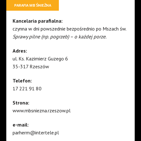
PARAFIA MB ŚNIEŻNA
Kancelaria parafialna:
czynna w dni powszednie bezpośrednio po Mszach św.
Sprawy pilne (np. pogrzeb) – o każdej porze.
Adres:
ul. Ks. Kazimierz Guzego 6
35-317 Rzeszów
Telefon:
17 221 91 80
Strona:
www.mbsniezna.rzeszow.pl
e-mail:
parherm@intertele.pl