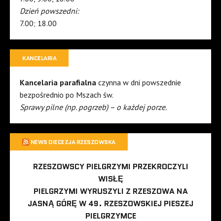
Dzień powszedni:
7.00; 18.00
KANCELARIA
Kancelaria parafialna
czynna w dni powszednie
bezpośrednio po Mszach św.
Sprawy pilne (np. pogrzeb) – o każdej porze.
NEWS DIECEZJA RZESZOWSKA
RZESZOWSCY PIELGRZYMI PRZEKROCZYLI
WISŁĘ
PIELGRZYMI WYRUSZYLI Z RZESZOWA NA
JASNĄ GÓRĘ W 49. RZESZOWSKIEJ PIESZEJ
PIELGRZYMCE