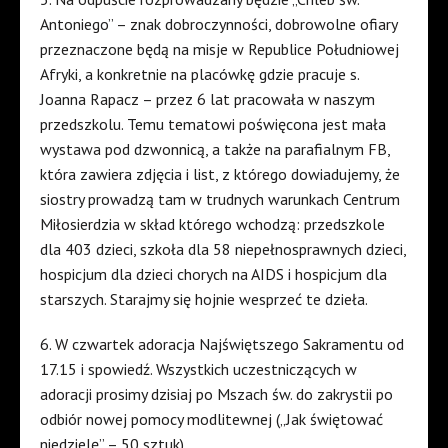
Antoniego” – znak dobroczynności, dobrowolne ofiary
przeznaczone będą na misje w Republice Południowej
Afryki, a konkretnie na placówkę gdzie pracuje s.
Joanna Rapacz – przez 6 lat pracowała w naszym
przedszkolu. Temu tematowi poświęcona jest mała
wystawa pod dzwonnicą, a także na parafialnym FB,
która zawiera zdjęcia i list, z którego dowiadujemy, że
siostry prowadzą tam w trudnych warunkach Centrum
Miłosierdzia w skład którego wchodzą: przedszkole
dla 403 dzieci, szkoła dla 58 niepełnosprawnych dzieci,
hospicjum dla dzieci chorych na AIDS i hospicjum dla
starszych. Starajmy się hojnie wesprzeć te dzieła.
6. W czwartek adoracja Najświętszego Sakramentu od
17.15 i spowiedź. Wszystkich uczestniczących w
adoracji prosimy dzisiaj po Mszach św. do zakrystii po
odbiór nowej pomocy modlitewnej („Jak świętować
niedzielę” – 50 sztuk).