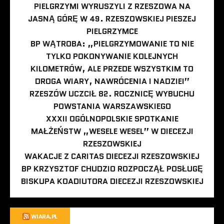
PIELGRZYMI WYRUSZYLI Z RZESZOWA NA
JASNĄ GÓRĘ W 49. RZESZOWSKIEJ PIESZEJ
PIELGRZYMCE
BP WĄTROBA: „PIELGRZYMOWANIE TO NIE
TYLKO POKONYWANIE KOLEJNYCH
KILOMETRÓW, ALE PRZEDE WSZYSTKIM TO
DROGA WIARY, NAWRÓCENIA I NADZIEI”
RZESZÓW UCZCIŁ 82. ROCZNICĘ WYBUCHU
POWSTANIA WARSZAWSKIEGO
XXXII OGÓLNOPOLSKIE SPOTKANIE
MAŁŻEŃSTW „WESELE WESEL” W DIECEZJI
RZESZOWSKIEJ
WAKACJE Z CARITAS DIECEZJI RZESZOWSKIEJ
BP KRZYSZTOF CHUDZIO ROZPOCZĄŁ POSŁUGĘ
BISKUPA KOADIUTORA DIECEZJI RZESZOWSKIEJ
WIARA.PL