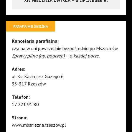
XIV NIEDZIELA ZWYKŁA – 5 LIPCA 2026 R.
PARAFIA MB ŚNIEŻNA
Kancelaria parafialna:
czynna w dni powszednie bezpośrednio po Mszach św.
Sprawy pilne (np. pogrzeb) – o każdej porze.
Adres:
ul. Ks. Kazimierz Guzego 6
35-317 Rzeszów
Telefon:
17 221 91 80
Strona:
www.mbsniezna.rzeszow.pl