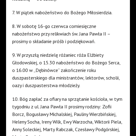
7. W piątek nabożeństwo do Bożego Miłosierdzia.
8. W sobotę 16-go czerwca comiesięczne
nabożeństwo przy relikwiach św. Jana Pawła II –
prosimy o składanie próśb i podziękowań.
9. W przyszłą niedzielę różaniec róża Elżbiety
Głodowskiej, o 15.30 nabożeństwo do Bożego Serca,
o 16.00 w „Dębinówce” zakończenie roku
duszpasterskiego dla ministrantów, lektorów, scholii,
oazy i duszpasterstwa młodzieży.
10. Bóg zapłać za ofiary na sprzątanie kościoła, w tym
tygodniu z ul. Jana Pawła II prosimy rodziny: Zofii
Borcz, Bogusławy Michalskiej, Pauliny Wierzbińskiej,
Heleny Socha, Ireny Wilk, Ewy Warzocha, Wiktorii Piela,
Anny Soleckiej, Marty Rabczak, Czesławy Podgórskiej,