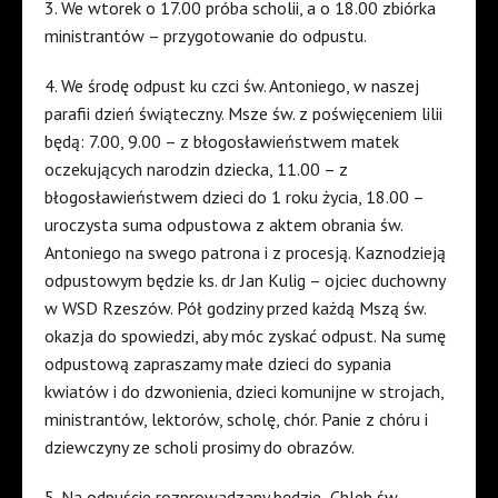
3. We wtorek o 17.00 próba scholii, a o 18.00 zbiórka
ministrantów – przygotowanie do odpustu.
4. We środę odpust ku czci św. Antoniego, w naszej
parafii dzień świąteczny. Msze św. z poświęceniem lilii
będą: 7.00, 9.00 – z błogosławieństwem matek
oczekujących narodzin dziecka, 11.00 – z
błogosławieństwem dzieci do 1 roku życia, 18.00 –
uroczysta suma odpustowa z aktem obrania św.
Antoniego na swego patrona i z procesją. Kaznodzieją
odpustowym będzie ks. dr Jan Kulig – ojciec duchowny
w WSD Rzeszów. Pół godziny przed każdą Mszą św.
okazja do spowiedzi, aby móc zyskać odpust. Na sumę
odpustową zapraszamy małe dzieci do sypania
kwiatów i do dzwonienia, dzieci komunijne w strojach,
ministrantów, lektorów, scholę, chór. Panie z chóru i
dziewczyny ze scholi prosimy do obrazów.
5. Na odpuście rozprowadzany będzie „Chleb św.