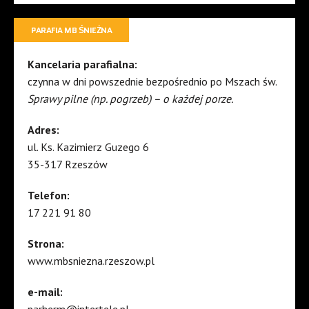
PARAFIA MB ŚNIEŻNA
Kancelaria parafialna:
czynna w dni powszednie bezpośrednio po Mszach św.
Sprawy pilne (np. pogrzeb) – o każdej porze.
Adres:
ul. Ks. Kazimierz Guzego 6
35-317 Rzeszów
Telefon:
17 221 91 80
Strona:
www.mbsniezna.rzeszow.pl
e-mail:
parherm@intertele.pl