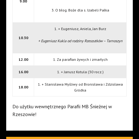
9.00
3. O błog. Boże dla s. Izabeli Pałka
1. + Eugeniusz, Aniela, Jan Burz
10.30
+ Eugeniusz Kukla od rodziny Rzeszutków – Tarnoszyn
12.00
1. Za parafian żywych i zmarłych
16.00
1. + Janusz Kotula (30 rocz.)
1. + Stanisława Myśliwy od Bronisława i Zdzisława
18.00
Gródka
Do użytku wewnętrznego Parafii MB Śnieżnej w
Rzeszowie!