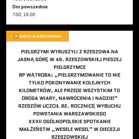
Dni powszednie
7.00, 18.00
DIECEZJA RZESZOWSKA
PIELGRZYMI WYRUSZYLI Z RZESZOWA NA
JASNĄ GÓRĘ W 49. RZESZOWSKIEJ PIESZEJ
PIELGRZYMCE
BP WĄTROBA: „PIELGRZYMOWANIE TO NIE
TYLKO POKONYWANIE KOLEJNYCH
KILOMETRÓW, ALE PRZEDE WSZYSTKIM TO
DROGA WIARY, NAWRÓCENIA I NADZIEI”
RZESZÓW UCZCIŁ 82. ROCZNICĘ WYBUCHU
POWSTANIA WARSZAWSKIEGO
XXXII OGÓLNOPOLSKIE SPOTKANIE
MAŁŻEŃSTW „WESELE WESEL” W DIECEZJI
RZESZOWSKIEJ