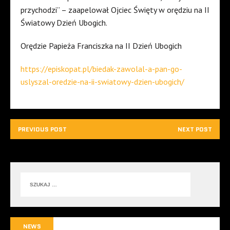
przychodzi” – zaapelował Ojciec Święty w orędziu na II
Światowy Dzień Ubogich.
Orędzie Papieża Franciszka na II Dzień Ubogich
https://episkopat.pl/biedak-zawolal-a-pan-go-
uslyszal-oredzie-na-ii-swiatowy-dzien-ubogich/
PREVIOUS POST
NEXT POST
NEWS