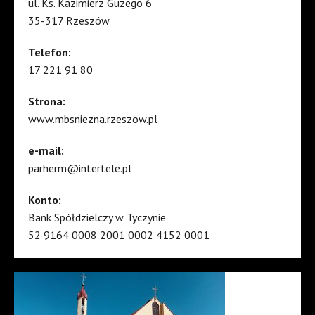
ul. Ks. Kazimierz Guzego 6
35-317 Rzeszów
Telefon:
17 221 91 80
Strona:
www.mbsniezna.rzeszow.pl
e-mail:
parherm@intertele.pl
Konto:
Bank Spółdzielczy w Tyczynie
52 9164 0008 2001 0002 4152 0001