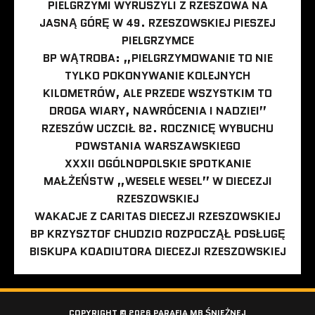
PIELGRZYMI WYRUSZYLI Z RZESZOWA NA
JASNĄ GÓRĘ W 49. RZESZOWSKIEJ PIESZEJ
PIELGRZYMCE
BP WĄTROBA: „PIELGRZYMOWANIE TO NIE
TYLKO POKONYWANIE KOLEJNYCH
KILOMETRÓW, ALE PRZEDE WSZYSTKIM TO
DROGA WIARY, NAWRÓCENIA I NADZIEI”
RZESZÓW UCZCIŁ 82. ROCZNICĘ WYBUCHU
POWSTANIA WARSZAWSKIEGO
XXXII OGÓLNOPOLSKIE SPOTKANIE
MAŁŻEŃSTW „WESELE WESEL” W DIECEZJI
RZESZOWSKIEJ
WAKACJE Z CARITAS DIECEZJI RZESZOWSKIEJ
BP KRZYSZTOF CHUDZIO ROZPOCZĄŁ POSŁUGĘ
BISKUPA KOADIUTORA DIECEZJI RZESZOWSKIEJ
COPYRIGHT © 2026 PARAFIA MB ŚNIEŻNEJ