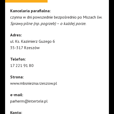
Kancelaria parafialna:
czynna w dni powszednie bezpośrednio po Mszach św.
Sprawy pilne (np. pogrzeb) – o każdej porze.
Adres:
ul. Ks. Kazimierz Guzego 6
35-317 Rzeszów
Telefon:
17 221 91 80
Strona:
www.mbsniezna.rzeszow.pl
e-mail:
parherm@intertele.pl
Konto: