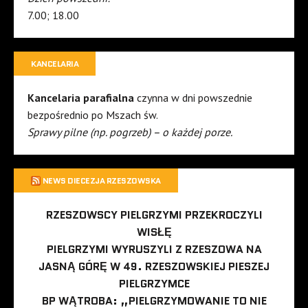
7.00; 18.00
KANCELARIA
Kancelaria parafialna
czynna w dni powszednie
bezpośrednio po Mszach św.
Sprawy pilne (np. pogrzeb) – o każdej porze.
NEWS DIECEZJA RZESZOWSKA
RZESZOWSCY PIELGRZYMI PRZEKROCZYLI
WISŁĘ
PIELGRZYMI WYRUSZYLI Z RZESZOWA NA
JASNĄ GÓRĘ W 49. RZESZOWSKIEJ PIESZEJ
PIELGRZYMCE
BP WĄTROBA: „PIELGRZYMOWANIE TO NIE