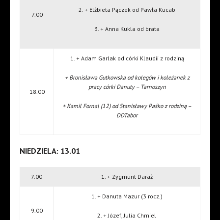
2. + Elżbieta Pączek od Pawła Kucab
7.00
3. + Anna Kukla od brata
1. + Adam Garlak od córki Klaudii z rodziną
+ Bronisława Gutkowska od kolegów i koleżanek z
pracy córki Danuty – Tarnoszyn
18.00
+ Kamil Fornal (12) od Stanisławy Paśko z rodziną –
DDTabor
NIEDZIELA: 13.01
7.00
1. + Zygmunt Daraż
1. + Danuta Mazur (3 rocz.)
9.00
2. + Józef, Julia Chmiel