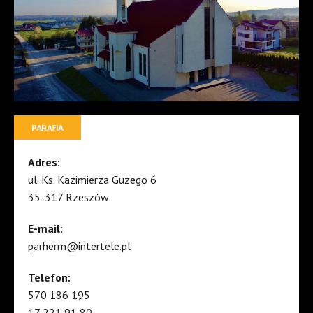
PARAFIA
Adres:
ul. Ks. Kazimierza Guzego 6
35-317 Rzeszów
E-mail:
parherm@intertele.pl
Telefon:
570 186 195
17 221 91 80