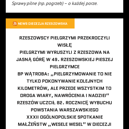
Sprawy pilne (np. pogrzeb) – o każdej porze.
NEWS DIECEZJA RZESZOWSKA
RZESZOWSCY PIELGRZYMI PRZEKROCZYLI
WISŁĘ
PIELGRZYMI WYRUSZYLI Z RZESZOWA NA
JASNĄ GÓRĘ W 49. RZESZOWSKIEJ PIESZEJ
PIELGRZYMCE
BP WĄTROBA: „PIELGRZYMOWANIE TO NIE
TYLKO POKONYWANIE KOLEJNYCH
KILOMETRÓW, ALE PRZEDE WSZYSTKIM TO
DROGA WIARY, NAWRÓCENIA I NADZIEI”
RZESZÓW UCZCIŁ 82. ROCZNICĘ WYBUCHU
POWSTANIA WARSZAWSKIEGO
XXXII OGÓLNOPOLSKIE SPOTKANIE
MAŁŻEŃSTW „WESELE WESEL” W DIECEZJI