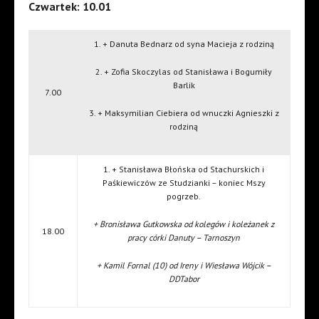
Czwartek: 10.01
1. + Danuta Bednarz od syna Macieja z rodziną
2. + Zofia Skoczylas od Stanisława i Bogumiły
Barlik
7.00
3. + Maksymilian Ciebiera od wnuczki Agnieszki z
rodziną
1. + Stanisława Błońska od Stachurskich i
Paśkiewiczów ze Studzianki – koniec Mszy
pogrzeb.
+ Bronisława Gutkowska od kolegów i koleżanek z
18.00
pracy córki Danuty – Tarnoszyn
+ Kamil Fornal (10) od Ireny i Wiesława Wójcik –
DDTabor