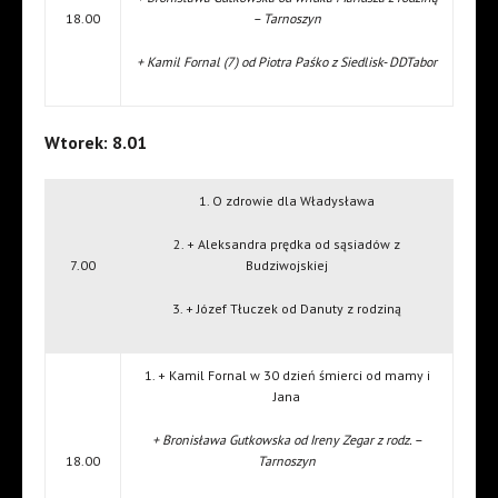
18.00
– Tarnoszyn
+ Kamil Fornal (7) od Piotra Paśko z Siedlisk- DDTabor
Wtorek: 8.01
1. O zdrowie dla Władysława
2. + Aleksandra prędka od sąsiadów z
7.00
Budziwojskiej
3. + Józef Tłuczek od Danuty z rodziną
1. + Kamil Fornal w 30 dzień śmierci od mamy i
Jana
+ Bronisława Gutkowska od Ireny Zegar z rodz. –
18.00
Tarnoszyn