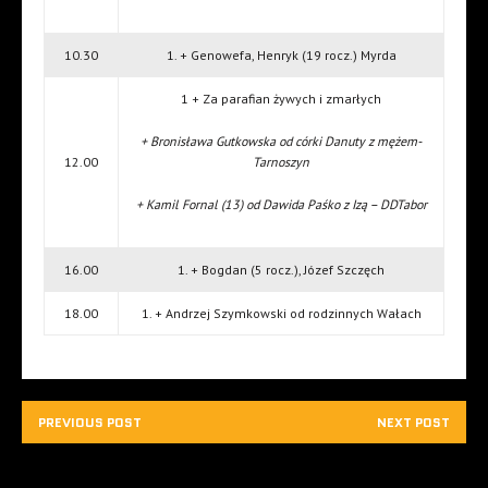
10.30
1. + Genowefa, Henryk (19 rocz.) Myrda
1 + Za parafian żywych i zmarłych
+ Bronisława Gutkowska od córki Danuty z mężem-
12.00
Tarnoszyn
+ Kamil Fornal (13) od Dawida Paśko z Izą – DDTabor
16.00
1. + Bogdan (5 rocz.), Józef Szczęch
18.00
1. + Andrzej Szymkowski od rodzinnych Wałach
PREVIOUS POST
NEXT POST