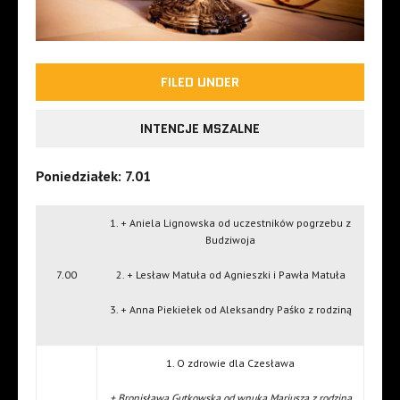
FILED UNDER
INTENCJE MSZALNE
Poniedziałek: 7.01
1. + Aniela Lignowska od uczestników pogrzebu z
Budziwoja
7.00
2. + Lesław Matuła od Agnieszki i Pawła Matuła
3. + Anna Piekiełek od Aleksandry Paśko z rodziną
1. O zdrowie dla Czesława
+ Bronisława Gutkowska od wnuka Mariusza z rodziną