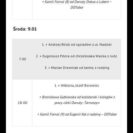
+ Kamil Fornal (8) od Danuty Doksa z Lubeni –
DDTabor
Środa: 9.01
1. + Andrzej Bilski od sąsiadów z ul. Nadziei
2. + Eugeniusz Pitera od chrześniaka Wacka z rodz.
7.00
3. + Marian Drewniak od Janiny z rodziną
1. + Wiktoria, Józef Borowiec
+ Bronisława Gutkowska od koleżanek i kolegów z
18.00
pracy córki Danuty- Tarnoszyn
+ Kamil Fornal (9) od Eugenii Kot z rodziną – DDTabor