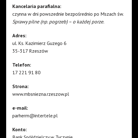
Kancelaria parafialna:
czynna w dni powszednie bezpośrednio po Mszach św.
Sprawy pilne (np. pogrzeb) – o każdej porze.
Adres:
ul. Ks. Kazimierz Guzego 6
35-317 Rzeszów
Telefon:
17 221 91 80
Strona:
www.mbsniezna.rzeszow.pl
e-mail:
parherm@intertele.pl
Konto:
Bank Spółdzielczy w Tyczynie