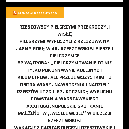
DIECEZJA RZESZOWSKA
RZESZOWSCY PIELGRZYMI PRZEKROCZYLI
WISŁĘ
PIELGRZYMI WYRUSZYLI Z RZESZOWA NA
JASNĄ GÓRĘ W 49. RZESZOWSKIEJ PIESZEJ
PIELGRZYMCE
BP WĄTROBA: „PIELGRZYMOWANIE TO NIE
TYLKO POKONYWANIE KOLEJNYCH
KILOMETRÓW, ALE PRZEDE WSZYSTKIM TO
DROGA WIARY, NAWRÓCENIA I NADZIEI”
RZESZÓW UCZCIŁ 82. ROCZNICĘ WYBUCHU
POWSTANIA WARSZAWSKIEGO
XXXII OGÓLNOPOLSKIE SPOTKANIE
MAŁŻEŃSTW „WESELE WESEL” W DIECEZJI
RZESZOWSKIEJ
WAKACJE Z CARITAS DIECEZJI RZESZOWSKIEJ