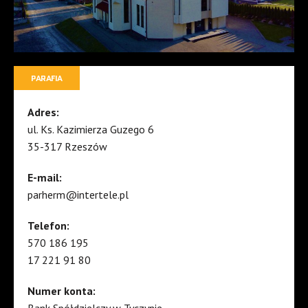
PARAFIA
Adres:
ul. Ks. Kazimierza Guzego 6
35-317 Rzeszów
E-mail:
parherm@intertele.pl
Telefon:
570 186 195
17 221 91 80
Numer konta:
Bank Spółdzielczy w Tyczynie