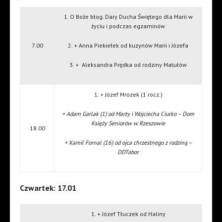
1. O Boże błog. Dary Ducha Świętego dla Marii w
życiu i podczas egzaminów
7.00
2. + Anna Piekiełek od kuzynów Marii i Józefa
3. + Aleksandra Prędka od rodziny Matułów
1. + Józef Mrozek (1 rocz.)
+ Adam Garlak (1) od Marty i Wojciecha Ciurko – Dom
Księży Seniorów w Rzeszowie
18.00
+ Kamil Fornal (16) od ojca chrzestnego z rodziną –
DDTabor
Czwartek: 17.01
1. + Józef Tłuczek od Haliny