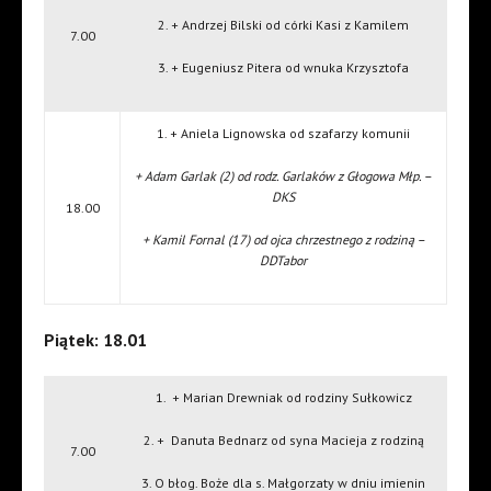
2. + Andrzej Bilski od córki Kasi z Kamilem
7.00
3. + Eugeniusz Pitera od wnuka Krzysztofa
1. + Aniela Lignowska od szafarzy komunii
+ Adam Garlak (2) od rodz. Garlaków z Głogowa Młp. –
DKS
18.00
+ Kamil Fornal (17) od ojca chrzestnego z rodziną –
DDTabor
Piątek: 18.01
1. + Marian Drewniak od rodziny Sułkowicz
2. + Danuta Bednarz od syna Macieja z rodziną
7.00
3. O błog. Boże dla s. Małgorzaty w dniu imienin