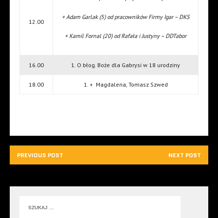
+ Adam Garlak (5) od pracowników Firmy Igar – DKS
12.00
+ Kamil Fornal (20) od Rafała i Justyny – DDTabor
16.00
1. O błog. Boże dla Gabrysi w 18 urodziny
18.00
1. + Magdalena, Tomasz Szwed
PREVIOUS POST
NEXT POST