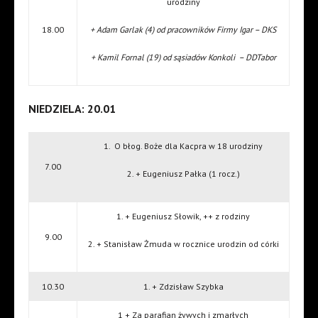
urodziny
18.00
+ Adam Garlak (4) od pracowników Firmy Igar – DKS
+ Kamil Fornal (19) od sąsiadów Konkoli – DDTabor
NIEDZIELA: 20.01
1. O błog. Boże dla Kacpra w 18 urodziny
7.00
2. + Eugeniusz Pałka (1 rocz.)
1. + Eugeniusz Słowik, ++ z rodziny
9.00
2. + Stanisław Żmuda w rocznice urodzin od córki
10.30
1. + Zdzisław Szybka
1 + Za parafian żywych i zmarłych