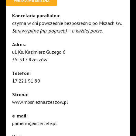
PARAFIA MB ŚNIEŻNA
Kancelaria parafialna:
czynna w dni powszednie bezpośrednio po Mszach św.
Sprawy pilne (np. pogrzeb) – o każdej porze.
Adres:
ul. Ks. Kazimierz Guzego 6
35-317 Rzeszów
Telefon:
17 221 91 80
Strona:
www.mbsniezna.rzeszow.pl
e-mail:
parherm@intertele.pl