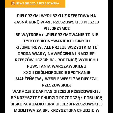
NEWS DIECEZJA RZESZOWSKA
PIELGRZYMI WYRUSZYLI Z RZESZOWA NA
JASNĄ GÓRĘ W 49. RZESZOWSKIEJ PIESZEJ
PIELGRZYMCE
BP WĄTROBA: „PIELGRZYMOWANIE TO NIE
TYLKO POKONYWANIE KOLEJNYCH
KILOMETRÓW, ALE PRZEDE WSZYSTKIM TO
DROGA WIARY, NAWRÓCENIA I NADZIEI”
RZESZÓW UCZCIŁ 82. ROCZNICĘ WYBUCHU
POWSTANIA WARSZAWSKIEGO
XXXII OGÓLNOPOLSKIE SPOTKANIE
MAŁŻEŃSTW „WESELE WESEL” W DIECEZJI
RZESZOWSKIEJ
WAKACJE Z CARITAS DIECEZJI RZESZOWSKIEJ
BP KRZYSZTOF CHUDZIO ROZPOCZĄŁ POSŁUGĘ
BISKUPA KOADIUTORA DIECEZJI RZESZOWSKIEJ
MODLITWA ZA BP. KRZYSZTOFA CHUDZIO W