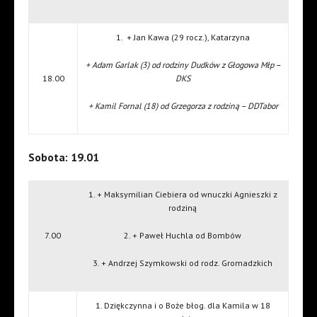
1. + Jan Kawa (29 rocz.), Katarzyna
+ Adam Garlak (3) od rodziny Dudków z Głogowa Młp –
18.00
DKS
+ Kamil Fornal (18) od Grzegorza z rodziną – DDTabor
Sobota: 19.01
1. + Maksymilian Ciebiera od wnuczki Agnieszki z
rodziną
7.00
2. + Paweł Huchla od Bombów
3. + Andrzej Szymkowski od rodz. Gromadzkich
1. Dziękczynna i o Boże błog. dla Kamila w 18