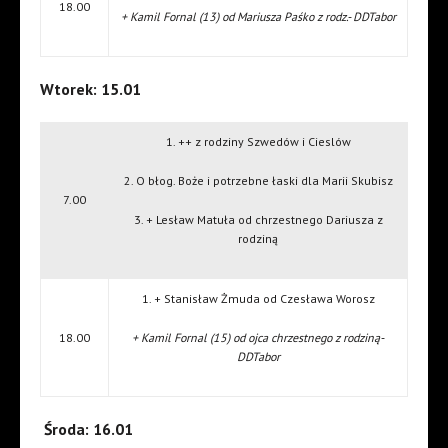
18.00
+ Kamil Fornal (13) od Mariusza Paśko z rodz.- DDTabor
Wtorek: 15.01
1. ++ z rodziny Szwedów i Cieslów
2. O błog. Boże i potrzebne łaski dla Marii Skubisz
7.00
3. + Lesław Matuła od chrzestnego Dariusza z
rodziną
1. + Stanisław Żmuda od Czesława Worosz
18.00
+ Kamil Fornal (15) od ojca chrzestnego z rodziną-
DDTabor
Środa: 16.01