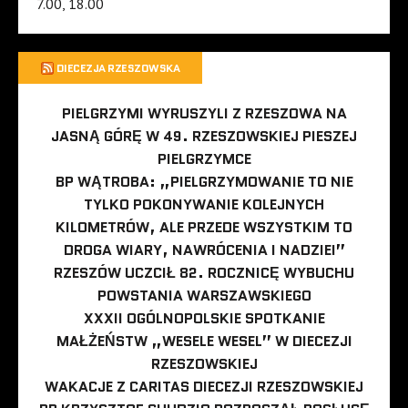
7.00, 18.00
DIECEZJA RZESZOWSKA
PIELGRZYMI WYRUSZYLI Z RZESZOWA NA
JASNĄ GÓRĘ W 49. RZESZOWSKIEJ PIESZEJ
PIELGRZYMCE
BP WĄTROBA: „PIELGRZYMOWANIE TO NIE
TYLKO POKONYWANIE KOLEJNYCH
KILOMETRÓW, ALE PRZEDE WSZYSTKIM TO
DROGA WIARY, NAWRÓCENIA I NADZIEI”
RZESZÓW UCZCIŁ 82. ROCZNICĘ WYBUCHU
POWSTANIA WARSZAWSKIEGO
XXXII OGÓLNOPOLSKIE SPOTKANIE
MAŁŻEŃSTW „WESELE WESEL” W DIECEZJI
RZESZOWSKIEJ
WAKACJE Z CARITAS DIECEZJI RZESZOWSKIEJ