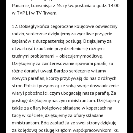
Panamie, transmisja z Mszy św. posłania o godz. 14.00
w TVP1 i w TV Trwam.
12. Dobiegły końca tegoroczne kolędowe odwiedziny
rodzin, serdecznie dziękujemy za życzliwe przyjęcie
kapłanów z duszpasterską posługą. Dziękujemy za
otwartość i zaufanie przy dzieleniu się różnymi
trudnymi problemami – obiecujemy modlitwę.
Dziękujemy za zainteresowanie spawami parafii, za
różne dorady i uwagi. Bardzo serdecznie witamy
nowych parafian, którzy przybywają do nas z różnych
stron Polski i przynoszą ze sobą swoje doświadczenie
wiary i pobożności, czym ubogacają nasza parafię. Za
posługę dziękujemy naszym ministrantom. Dziękujemy
także za ofiary kolędowe składane w kopertach na
tacę w kościele, dziękujemy za ofiary składane
ministrantom. Bóg zapłać! Ja ze swej strony dziękuję
za kolędową posługę księżom współpracownikom: ks.