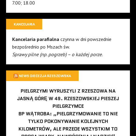
7.00; 18.00
KANCELARIA
Kancelaria parafialna
czynna w dni powszednie
bezpośrednio po Mszach św.
Sprawy pilne (np. pogrzeb) – o każdej porze.
NEWS DIECEZJA RZESZOWSKA
PIELGRZYMI WYRUSZYLI Z RZESZOWA NA
JASNĄ GÓRĘ W 49. RZESZOWSKIEJ PIESZEJ
PIELGRZYMCE
BP WĄTROBA: „PIELGRZYMOWANIE TO NIE
TYLKO POKONYWANIE KOLEJNYCH
KILOMETRÓW, ALE PRZEDE WSZYSTKIM TO