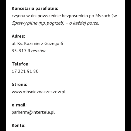
Kancelaria parafialna:
czynna w dni powszednie bezpośrednio po Mszach św.
Sprawy pilne (np. pogrzeb) – o każdej porze.
Adres:
ul. Ks. Kazimierz Guzego 6
35-317 Rzeszów
Telefon:
17 221 91 80
Strona:
www.mbsniezna.rzeszow.pl
e-mail:
parherm@intertele.pl
Konto: