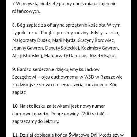
7. W przyszłą niedzielę po prymarii zmiana tajemnic
różańcowych.
8. Bóg zapłać za ofiary na sprzątanie kościoła. W tym
tygodniu z ul. Porąbki prosimy rodziny: Edyty Lasota,
Małgorzaty Dudek, Marii Myrda, Grażyny Borowiec,
Joanny Gawron, Danuty Soleckiej, Kazimiery Gawron,
Alicji Błońskiej, Małgorzaty Dareckiej, Józefy Kąkol.
9. Bardzo serdecznie dziękujemy ks. Jackowi
Szczęchowi – ojcu duchownemu w WSD w Rzeszowie
za dzisiejsze słowo na temat życia rodzinnego. Bóg
zapłać.
10. Na stoliczku za ławkami jest nowy numer
darmowej gazety „Dobre nowiny” (200 sztuk) –
zapraszamy do lektury.
11. Dzisiaj dobiegają końca Światowe Dni Młodzieży w