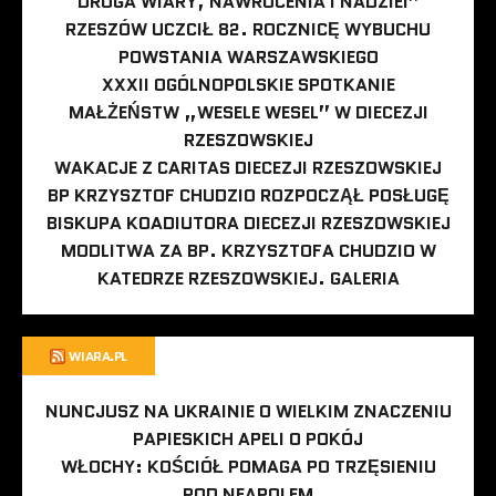
DROGA WIARY, NAWRÓCENIA I NADZIEI”
RZESZÓW UCZCIŁ 82. ROCZNICĘ WYBUCHU
POWSTANIA WARSZAWSKIEGO
XXXII OGÓLNOPOLSKIE SPOTKANIE
MAŁŻEŃSTW „WESELE WESEL” W DIECEZJI
RZESZOWSKIEJ
WAKACJE Z CARITAS DIECEZJI RZESZOWSKIEJ
BP KRZYSZTOF CHUDZIO ROZPOCZĄŁ POSŁUGĘ
BISKUPA KOADIUTORA DIECEZJI RZESZOWSKIEJ
MODLITWA ZA BP. KRZYSZTOFA CHUDZIO W
KATEDRZE RZESZOWSKIEJ. GALERIA
WIARA.PL
NUNCJUSZ NA UKRAINIE O WIELKIM ZNACZENIU
PAPIESKICH APELI O POKÓJ
WŁOCHY: KOŚCIÓŁ POMAGA PO TRZĘSIENIU
POD NEAPOLEM