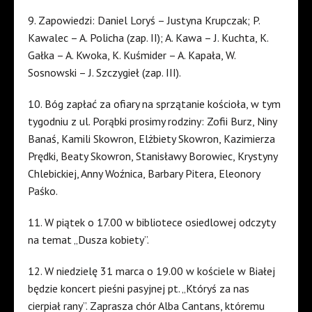
9. Zapowiedzi: Daniel Loryś – Justyna Krupczak; P.
Kawalec – A. Policha (zap. II); A. Kawa – J. Kuchta, K.
Gałka – A. Kwoka, K. Kuśmider – A. Kapała, W.
Sosnowski – J. Szczygieł (zap. III).
10. Bóg zapłać za ofiary na sprzątanie kościoła, w tym
tygodniu z ul. Porąbki prosimy rodziny: Zofii Burz, Niny
Banaś, Kamili Skowron, Elżbiety Skowron, Kazimierza
Prędki, Beaty Skowron, Stanisławy Borowiec, Krystyny
Chlebickiej, Anny Woźnica, Barbary Pitera, Eleonory
Paśko.
11. W piątek o 17.00 w bibliotece osiedlowej odczyty
na temat „Dusza kobiety”.
12. W niedzielę 31 marca o 19.00 w kościele w Białej
będzie koncert pieśni pasyjnej pt. „Któryś za nas
cierpiał rany”. Zaprasza chór Alba Cantans, któremu