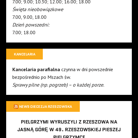
7.00; 9.00; 10.30; 12.00; 16.00; 18.00
Święta nieobowiązkowe
7.00, 9.00, 18.00
Dzień powszedni:
7.00; 18.00
KANCELARIA
Kancelaria parafialna
czynna w dni powszednie
bezpośrednio po Mszach św.
Sprawy pilne (np. pogrzeb) – o każdej porze.
NEWS DIECEZJA RZESZOWSKA
PIELGRZYMI WYRUSZYLI Z RZESZOWA NA
JASNĄ GÓRĘ W 49. RZESZOWSKIEJ PIESZEJ
PIELGRZYMCE