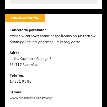
PARAFIA MB ŚNIEŻNA
Kancelaria parafialna:
czynna w dni powszednie bezpośrednio po Mszach św.
Sprawy pilne (np. pogrzeb) – o każdej porze.
Adres:
ul. Ks. Kazimierz Guzego 6
35-317 Rzeszów
Telefon:
17 221 91 80
Strona:
www.mbsniezna.rzeszow.pl