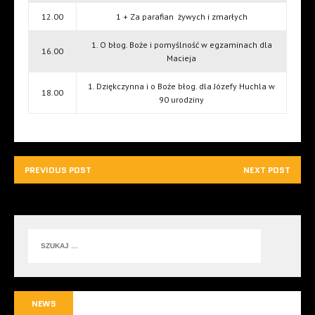
12.00
1 + Za parafian żywych i zmarłych
1. O błog. Boże i pomyślność w egzaminach dla
16.00
Macieja
1. Dziękczynna i o Boże błog. dla Józefy Huchla w
18.00
90 urodziny
PREVIOUS POST
NEXT POST
NEWS