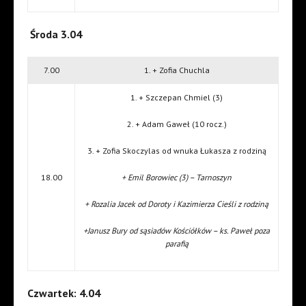
Środa 3.04
7.00
1. + Zofia Chuchla
1. + Szczepan Chmiel (3)
2. + Adam Gaweł (10 rocz.)
3. + Zofia Skoczylas od wnuka Łukasza z rodziną
18.00
+ Emil Borowiec (3) – Tarnoszyn
+ Rozalia Jacek od Doroty i Kazimierza Cieśli z rodziną
+Janusz Bury od sąsiadów Kościółków – ks. Paweł poza
parafią
Czwartek: 4.04