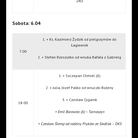
DKS
Sobota: 6.04
1. + Ks. Kazimierz Żydzik od pielgrzymów do
Łagiewnik
7.00
2. + Stefan Rzeszutko od wnuka Rafała z Gabrielą
1. + Szczepan Chmiel (6)
2. + Julia, Józef Paśko od wnuczki Bożeny
3. + Czesław Cyganik
18.00
+ Emil Borowiec (6) – Tarnoszyn
+ Czesław Ślemp od rodziny Pryków ze Siedlisk – DKS