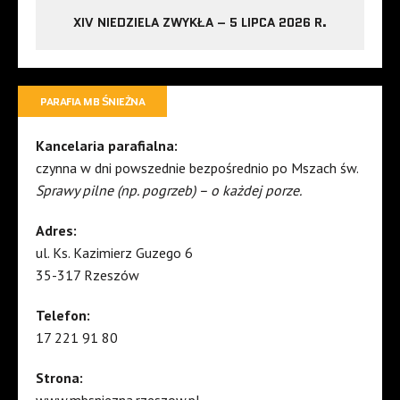
XIV NIEDZIELA ZWYKŁA – 5 LIPCA 2026 R.
PARAFIA MB ŚNIEŻNA
Kancelaria parafialna:
czynna w dni powszednie bezpośrednio po Mszach św.
Sprawy pilne (np. pogrzeb) – o każdej porze.
Adres:
ul. Ks. Kazimierz Guzego 6
35-317 Rzeszów
Telefon:
17 221 91 80
Strona:
www.mbsniezna.rzeszow.pl