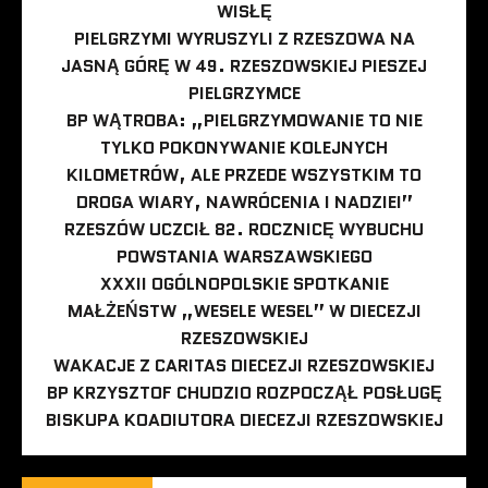
WISŁĘ
PIELGRZYMI WYRUSZYLI Z RZESZOWA NA
JASNĄ GÓRĘ W 49. RZESZOWSKIEJ PIESZEJ
PIELGRZYMCE
BP WĄTROBA: „PIELGRZYMOWANIE TO NIE
TYLKO POKONYWANIE KOLEJNYCH
KILOMETRÓW, ALE PRZEDE WSZYSTKIM TO
DROGA WIARY, NAWRÓCENIA I NADZIEI”
RZESZÓW UCZCIŁ 82. ROCZNICĘ WYBUCHU
POWSTANIA WARSZAWSKIEGO
XXXII OGÓLNOPOLSKIE SPOTKANIE
MAŁŻEŃSTW „WESELE WESEL” W DIECEZJI
RZESZOWSKIEJ
WAKACJE Z CARITAS DIECEZJI RZESZOWSKIEJ
BP KRZYSZTOF CHUDZIO ROZPOCZĄŁ POSŁUGĘ
BISKUPA KOADIUTORA DIECEZJI RZESZOWSKIEJ