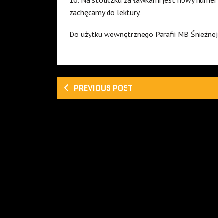
16. Na stoliczku za ławkami jest nowy numer 
zachęcamy do lektury.
Do użytku wewnętrznego Parafii MB Śnieżne
PREVIOUS POST