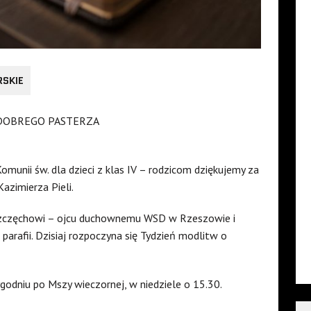
RSKIE
 DOBREGO PASTERZA
Komunii św. dla dzieci z klas IV – rodzicom dziękujemy za
azimierza Pieli.
i Szczęchowi – ojcu duchownemu WSD w Rzeszowie i
 parafii. Dzisiaj rozpoczyna się Tydzień modlitw o
dniu po Mszy wieczornej, w niedziele o 15.30.