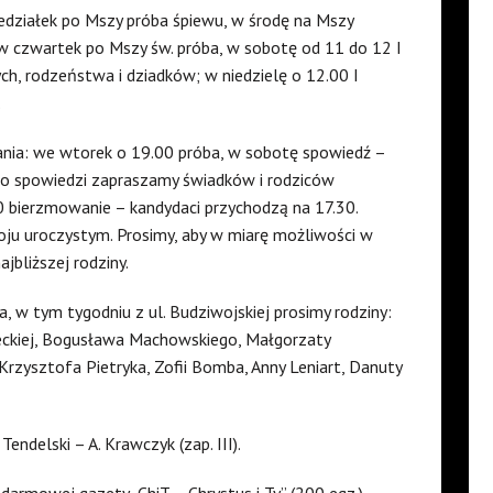
iedziałek po Mszy próba śpiewu, w środę na Mszy
 w czwartek po Mszy św. próba, w sobotę od 11 do 12 I
ch, rodzeństwa i dziadków; w niedzielę o 12.00 I
.
nia: we wtorek o 19.00 próba, w sobotę spowiedź –
, do spowiedzi zapraszamy świadków i rodziców
 bierzmowanie – kandydaci przychodzą na 17.30.
roju uroczystym. Prosimy, aby w miarę możliwości w
jbliższej rodziny.
a, w tym tygodniu z ul. Budziwojskiej prosimy rodziny:
teckiej, Bogusława Machowskiego, Małgorzaty
Krzysztofa Pietryka, Zofii Bomba, Anny Leniart, Danuty
 Tendelski – A. Krawczyk (zap. III).