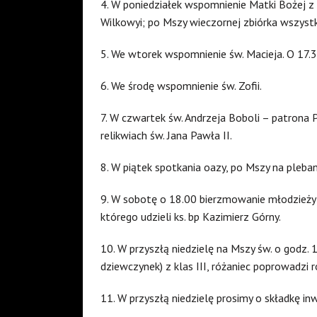
4. W poniedziałek wspomnienie Matki Bożej z 
Wilkowyi; po Mszy wieczornej zbiórka wszystk
5. We wtorek wspomnienie św. Macieja. O 17.3
6. We środę wspomnienie św. Zofii.
7. W czwartek św. Andrzeja Boboli – patrona 
relikwiach św. Jana Pawła II.
8. W piątek spotkania oazy, po Mszy na pleba
9. W sobotę o 18.00 bierzmowanie młodzieży 
którego udzieli ks. bp Kazimierz Górny.
10. W przyszłą niedzielę na Mszy św. o godz. 
dziewczynek) z klas III, różaniec poprowadzi r
11. W przyszłą niedzielę prosimy o składkę in