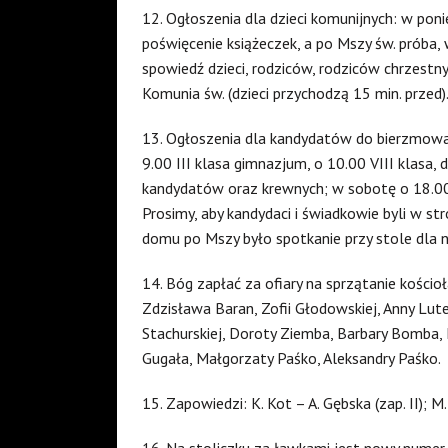
12. Ogłoszenia dla dzieci komunijnych: w pon
poświęcenie książeczek, a po Mszy św. próba,
spowiedź dzieci, rodziców, rodziców chrzestny
Komunia św. (dzieci przychodzą 15 min. przed)
13. Ogłoszenia dla kandydatów do bierzmowa
9.00 III klasa gimnazjum, o 10.00 VIII klasa
kandydatów oraz krewnych; w sobotę o 18.00
Prosimy, aby kandydaci i świadkowie byli w st
domu po Mszy było spotkanie przy stole dla na
14. Bóg zapłać za ofiary na sprzątanie kościoł
Zdzisława Baran, Zofii Głodowskiej, Anny Lu
Stachurskiej, Doroty Ziemba, Barbary Bomba, 
Gugała, Małgorzaty Paśko, Aleksandry Paśko.
15. Zapowiedzi: K. Kot – A. Gębska (zap. II); M.