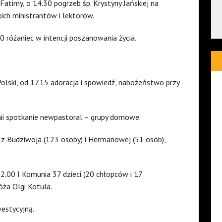
Fatimy, o 14.30 pogrzeb śp. Krystyny Jańskiej na
ich ministrantów i lektorów.
0 różaniec w intencji poszanowania życia.
Polski, od 17.15 adoracja i spowiedź, nabożeństwo przy
nii spotkanie newpastoral – grupy domowe.
z Budziwoja (123 osoby) i Hermanowej (51 osób),
12.00 I Komunia 37 dzieci (20 chłopców i 17
óża Olgi Kotula.
westycyjną.