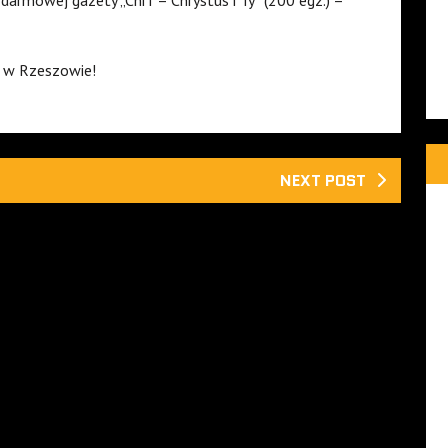
darmowej gazety „ChiT – Chrystus i Ty” (200 egz.) –
j w Rzeszowie!
NEXT POST