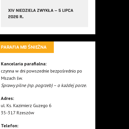
XIV NIEDZIELA ZWYKŁA – 5 LIPCA
2026 R.
PARAFIA MB ŚNIEŻNA
Kancelaria parafialna:
czynna w dni powszednie bezpośrednio po
Mszach św.
Sprawy pilne (np. pogrzeb) – o każdej porze.
Adres:
ul. Ks. Kazimierz Guzego 6
35-317 Rzeszów
Telefon: