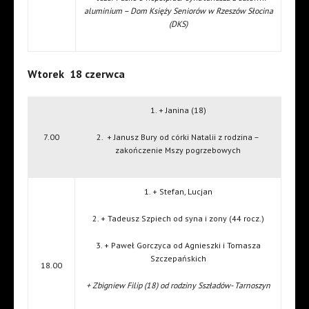
aluminium – Dom Księży Seniorów w Rzeszów Słocina
(DKS)
Wtorek 18 czerwca
1. + Janina (18)
7.00
2. + Janusz Bury od córki Natalii z rodzina –
zakończenie Mszy pogrzebowych
1. + Stefan, Lucjan
2. + Tadeusz Szpiech od syna i zony (44 rocz.)
3. + Paweł Gorczyca od Agnieszki i Tomasza
Szczepańskich
18.00
+ Zbigniew Filip (18) od rodziny Sszładów- Tarnoszyn