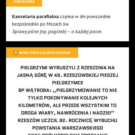
KANCELARIA
Kancelaria parafialna
czynna w dni powszednie
bezpośrednio po Mszach św.
Sprawy pilne (np. pogrzeb) – o każdej porze.
NEWS DIECEZJA RZESZOWSKA
PIELGRZYMI WYRUSZYLI Z RZESZOWA NA
JASNĄ GÓRĘ W 49. RZESZOWSKIEJ PIESZEJ
PIELGRZYMCE
BP WĄTROBA: „PIELGRZYMOWANIE TO NIE
TYLKO POKONYWANIE KOLEJNYCH
KILOMETRÓW, ALE PRZEDE WSZYSTKIM TO
DROGA WIARY, NAWRÓCENIA I NADZIEI”
RZESZÓW UCZCIŁ 82. ROCZNICĘ WYBUCHU
POWSTANIA WARSZAWSKIEGO