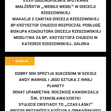
XXXII OGÓLNOPOLSKIE SPOTKANIE
MAŁŻEŃSTW „WESELE WESEL” W DIECEZJI
RZESZOWSKIEJ
WAKACJE Z CARITAS DIECEZJI RZESZOWSKIEJ
BP KRZYSZTOF CHUDZIO ROZPOCZĄŁ POSŁUGĘ
BISKUPA KOADIUTORA DIECEZJI RZESZOWSKIEJ
MODLITWA ZA BP. KRZYSZTOFA CHUDZIO W
KATEDRZE RZESZOWSKIEJ. GALERIA
WIARA.PL
DOBRY SEN SPRZYJA SUKCESOM W SZKOLE
ANDY WARHOL I JEGO SZTUKA Z INNEJ
PLANETY
SENAT UPAMIĘTNIŁ ROCZNICĘ KANONIZACJI
ŚW. STANISŁAWA KOSTKI
STULECIE CRISTIADY TO „CZAS ŁASKI”
PROCES PRZYWÓDCY KOŚCIOŁA ORMIAŃSKIEGO