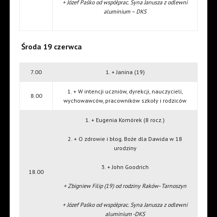
+ Józef Paśko od współprac. Syna Janusza z odlewni
aluminium – DKS
Środa 19 czerwca
7.00
1. + Janina (19)
1. + W intencji uczniów, dyrekcji, nauczycieli,
8.00
wychowawców, pracowników szkoły i rodziców
1. + Eugenia Komórek (8 rocz.)
2. + O zdrowie i błog. Boże dla Dawida w 18
urodziny
3. + John Goodrich
18.00
+ Zbigniew Filip (19) od rodziny Raków- Tarnoszyn
+ Józef Paśko od współprac. Syna Janusza z odlewni
aluminium -DKS