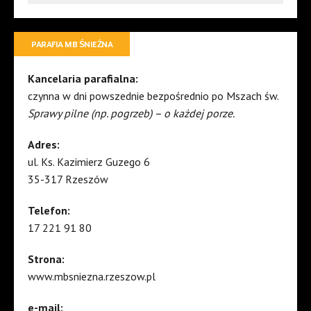
PARAFIA MB ŚNIEŻNA
Kancelaria parafialna:
czynna w dni powszednie bezpośrednio po Mszach św.
Sprawy pilne (np. pogrzeb) – o każdej porze.
Adres:
ul. Ks. Kazimierz Guzego 6
35-317 Rzeszów
Telefon:
17 221 91 80
Strona:
www.mbsniezna.rzeszow.pl
e-mail: