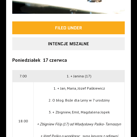
FILED UNDER
INTENCJE MSZALNE
Poniedziałek 17 czerwca
7.00
1. + Janina (17)
1. + Jan, Maria, Józef Paśkiewicz
2. O błog. Boże dla Leny w 7 urodziny
3. + Zbigniew, Emil, Magdalena Jopek
18.00
+ Zbigniew Filip (17) od Władysławy Paśko- Tarnoszyn
+ Józef Paśko o współprac. syna Janusza z odlewni