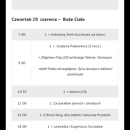
Czwartek 20 czerwca – Boże Ciało
7.00
1. + Antonina, Emil Kuczmarz od dzieci
1. + Grażyna Paśkiewicz (3 rocz.)
+ Zbigniew Filip (20) od Jerzego Tomrza- Tarnoszyn
9.00
+Józef Paśko od współprac. Syna Janusza z odlewni
aluminium
10.30
1. + Janina (20)
12.00
1. Za parafian żywych i zmarłych
16.00
1. O Boze błog. dla Izabeli i Janusza Przybyło
18.00
1. + Leokadia i Eugeniusz Szczypka