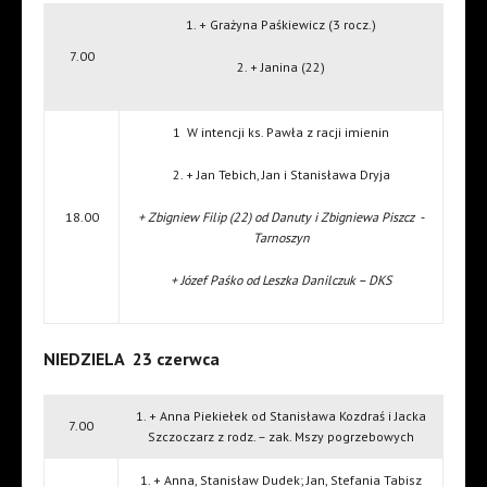
1. + Grażyna Paśkiewicz (3 rocz.)
7.00
2. + Janina (22)
1 W intencji ks. Pawła z racji imienin
2. + Jan Tebich, Jan i Stanisława Dryja
18.00
+ Zbigniew Filip (22) od Danuty i Zbigniewa Piszcz -
Tarnoszyn
+ Józef Paśko od Leszka Danilczuk – DKS
NIEDZIELA 23 czerwca
1. + Anna Piekiełek od Stanisława Kozdraś i Jacka
7.00
Szczoczarz z rodz. – zak. Mszy pogrzebowych
1. + Anna, Stanisław Dudek; Jan, Stefania Tabisz