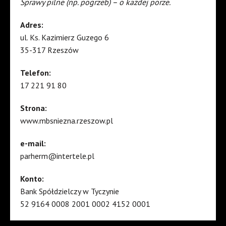
Sprawy pilne (np. pogrzeb) – o każdej porze.
Adres:
ul. Ks. Kazimierz Guzego 6
35-317 Rzeszów
Telefon:
17 221 91 80
Strona:
www.mbsniezna.rzeszow.pl
e-mail:
parherm@intertele.pl
Konto:
Bank Spółdzielczy w Tyczynie
52 9164 0008 2001 0002 4152 0001