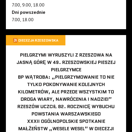
7.00, 9.00, 18.00
Dni powszednie
7.00, 18.00
DIECEZJA RZESZOWSKA
PIELGRZYMI WYRUSZYLI Z RZESZOWA NA
JASNĄ GÓRĘ W 49. RZESZOWSKIEJ PIESZEJ
PIELGRZYMCE
BP WĄTROBA: „PIELGRZYMOWANIE TO NIE
TYLKO POKONYWANIE KOLEJNYCH
KILOMETRÓW, ALE PRZEDE WSZYSTKIM TO
DROGA WIARY, NAWRÓCENIA I NADZIEI”
RZESZÓW UCZCIŁ 82. ROCZNICĘ WYBUCHU
POWSTANIA WARSZAWSKIEGO
XXXII OGÓLNOPOLSKIE SPOTKANIE
MAŁŻEŃSTW „WESELE WESEL” W DIECEZJI