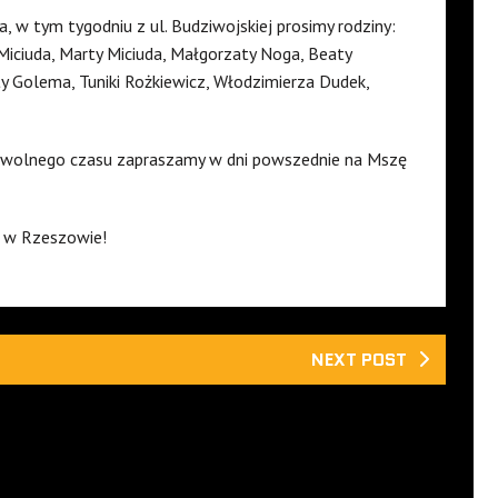
a, w tym tygodniu z ul. Budziwojskiej prosimy rodziny:
 Miciuda, Marty Miciuda, Małgorzaty Noga, Beaty
aty Golema, Tuniki Rożkiewicz, Włodzimierza Dudek,
j wolnego czasu zapraszamy w dni powszednie na Mszę
j w Rzeszowie!
NEXT POST