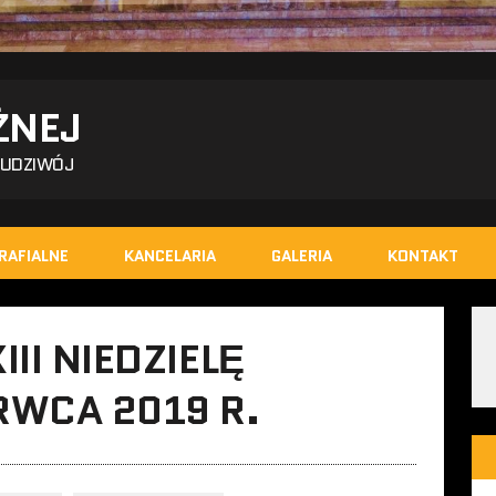
ŻNEJ
BUDZIWÓJ
RAFIALNE
KANCELARIA
GALERIA
KONTAKT
II NIEDZIELĘ
RWCA 2019 R.