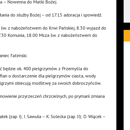
ła – Nowenna do Matki Bożej.
ania do służby Bożej – od 17.15 adoracja i spowiedź.
za św. z nabożeństwem do Krwi Pańskiej, 8.30 wyjazd do
17.30 Komunia, 18.00 Msza św. z nabożeństwem do
aniec fatimski.
ić będzie ok. 400 pielgrzymów z Przemyśla do
fian o dostarczenie dla pielgrzymów ciasta, wody
elgrzymi obiecują modlitwę za swoich dobroczyńców.
odnowienie przyrzeczeń chrzcielnych, po prymarii zmiana
 (zap. I); I. Sawuła – K. Solecka (zap. II); D. Wiącek –