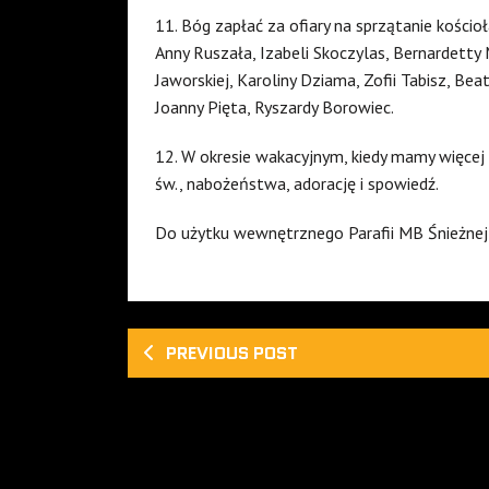
11. Bóg zapłać za ofiary na sprzątanie kościoł
Anny Ruszała, Izabeli Skoczylas, Bernardetty
Jaworskiej, Karoliny Dziama, Zofii Tabisz, Be
Joanny Pięta, Ryszardy Borowiec.
12. W okresie wakacyjnym, kiedy mamy więce
św., nabożeństwa, adorację i spowiedź.
Do użytku wewnętrznego Parafii MB Śnieżne
PREVIOUS POST