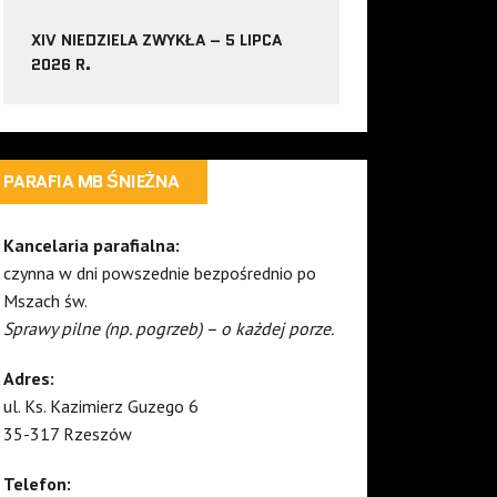
XIV NIEDZIELA ZWYKŁA – 5 LIPCA
2026 R.
PARAFIA MB ŚNIEŻNA
Kancelaria parafialna:
czynna w dni powszednie bezpośrednio po
Mszach św.
Sprawy pilne (np. pogrzeb) – o każdej porze.
Adres:
ul. Ks. Kazimierz Guzego 6
35-317 Rzeszów
Telefon: