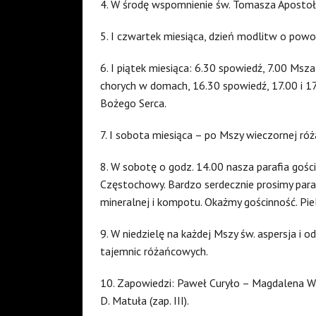
4. W środę wspomnienie św. Tomasza Aposto
5. I czwartek miesiąca, dzień modlitw o powoł
6. I piątek miesiąca: 6.30 spowiedź, 7.00 Ms
chorych w domach, 16.30 spowiedź, 17.00 i 
Bożego Serca.
7. I sobota miesiąca – po Mszy wieczornej róż
8. W sobotę o godz. 14.00 nasza parafia gośc
Częstochowy. Bardzo serdecznie prosimy para
mineralnej i kompotu. Okażmy gościnność. Pi
9. W niedzielę na każdej Mszy św. aspersja i 
tajemnic różańcowych.
10. Zapowiedzi: Paweł Curyło – Magdalena Wałek
D. Matuła (zap. III).