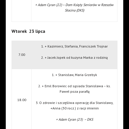
+ Adam Cyran (22) – Dom Księży Seniorów w Rzeszów
Słocina (DKS)
Wtorek 23 lipca
1. + Kazimierz, Stefania, Franciszek Trojnar
7.00
2. + Jacek Jopek od kuzyna Marka z rodziną
1. + Stanisław, Maria Grzebyk
2. + Emil Borowiec od sąsiada Stanisława – ks.
Paweł poza parafią
18.00
3. O zdrowie i szczęśliwa operację dla Stanisławy,
+Anna (30 rocz.) z racji imienin
+ Adam Cyran (23) – DKS