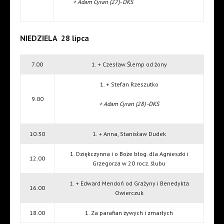
+ Adam Cyran (27)- DKS
NIEDZIELA 28 lipca
7.00
1. + Czesław Ślemp od żony
1. + Stefan Rzeszutko
9.00
+ Adam Cyran (28) -DKS
10.30
1. + Anna, Stanisław Dudek
1. Dziękczynna i o Boże błog. dla Agnieszki i
12.00
Grzegorza w 20 rocz. ślubu
1. + Edward Mendoń od Grażyny i Benedykta
16.00
Owierczuk
18.00
1. Za parafian żywych i zmarłych