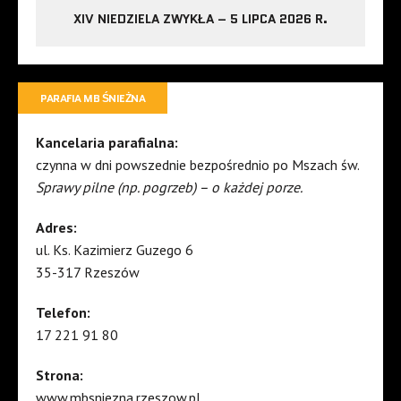
XIV NIEDZIELA ZWYKŁA – 5 LIPCA 2026 R.
PARAFIA MB ŚNIEŻNA
Kancelaria parafialna:
czynna w dni powszednie bezpośrednio po Mszach św.
Sprawy pilne (np. pogrzeb) – o każdej porze.
Adres:
ul. Ks. Kazimierz Guzego 6
35-317 Rzeszów
Telefon:
17 221 91 80
Strona:
www.mbsniezna.rzeszow.pl