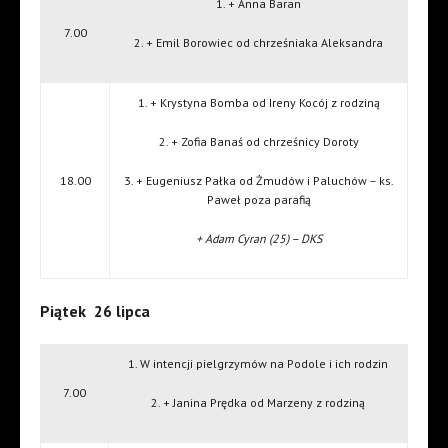
1. + Anna Baran
7.00
2. + Emil Borowiec od chrześniaka Aleksandra
1. + Krystyna Bomba od Ireny Kocój z rodziną
2. + Zofia Banaś od chrześnicy Doroty
18.00
3. + Eugeniusz Pałka od Żmudów i Paluchów – ks.
Paweł poza parafią
+ Adam Cyran (25) – DKS
Piątek 26 lipca
1. W intencji pielgrzymów na Podole i ich rodzin
7.00
2. + Janina Prędka od Marzeny z rodziną