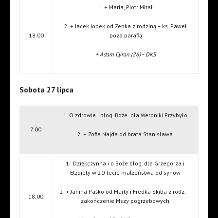
1. + Maria, Piotr Mitał
2. + Jacek Jopek od Zenka z rodziną – ks. Paweł
18.00
poza parafią
+ Adam Cyran (26)– DKS
Sobota 27 lipca
1. O zdrowie i błog. Boże dla Weroniki Przybyło
7.00
2. + Zofia Najda od brata Stanisława
1. Dziękczynna i o Boże błog. dla Grzegorza i
Elżbiety w 20-lecie małżeństwa od synów
2. + Janina Paśko od Marty i Fredka Skiba z rodz. –
18.00
zakończenie Mszy pogrzebowych