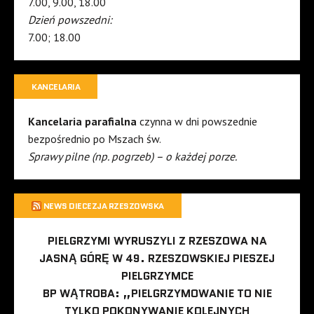
7.00, 9.00, 18.00
Dzień powszedni:
7.00; 18.00
KANCELARIA
Kancelaria parafialna
czynna w dni powszednie
bezpośrednio po Mszach św.
Sprawy pilne (np. pogrzeb) – o każdej porze.
NEWS DIECEZJA RZESZOWSKA
PIELGRZYMI WYRUSZYLI Z RZESZOWA NA
JASNĄ GÓRĘ W 49. RZESZOWSKIEJ PIESZEJ
PIELGRZYMCE
BP WĄTROBA: „PIELGRZYMOWANIE TO NIE
TYLKO POKONYWANIE KOLEJNYCH