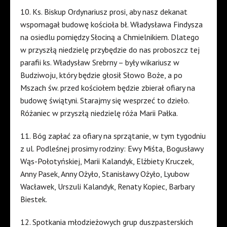
10. Ks. Biskup Ordynariusz prosi, aby nasz dekanat
wspomagał budowę kościoła bł. Władysława Findysza
na osiedlu pomiędzy Słociną a Chmielnikiem. Dlatego
w przyszłą niedzielę przybędzie do nas proboszcz tej
parafii ks. Władysław Srebrny – były wikariusz w
Budziwoju, który będzie głosił Słowo Boże, a po
Mszach św. przed kościołem będzie zbierał ofiary na
budowę świątyni. Starajmy się wesprzeć to dzieło.
Różaniec w przyszłą niedzielę róża Marii Pałka.
11. Bóg zapłać za ofiary na sprzątanie, w tym tygodniu
z ul. Podleśnej prosimy rodziny: Ewy Miśta, Bogusławy
Wąs-Połotyńskiej, Marii Kalandyk, Elżbiety Kruczek,
Anny Pasek, Anny Ożyło, Stanisławy Ożyło, Lyubow
Wacławek, Urszuli Kalandyk, Renaty Kopiec, Barbary
Biestek.
12. Spotkania młodzieżowych grup duszpasterskich