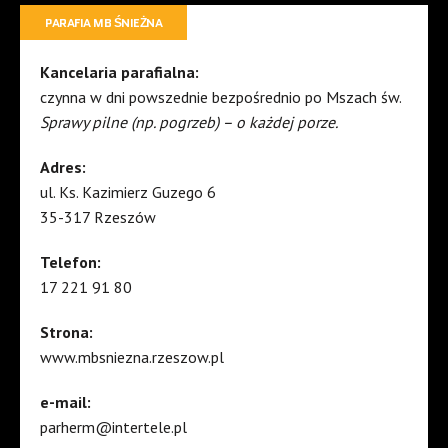
PARAFIA MB ŚNIEŻNA
Kancelaria parafialna:
czynna w dni powszednie bezpośrednio po Mszach św.
Sprawy pilne (np. pogrzeb) – o każdej porze.
Adres:
ul. Ks. Kazimierz Guzego 6
35-317 Rzeszów
Telefon:
17 221 91 80
Strona:
www.mbsniezna.rzeszow.pl
e-mail:
parherm@intertele.pl